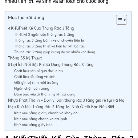
nhiều tiện lợi, vệ sinh và an toàn cho cuộc sống.
Mục lục nội dung
4 KiểuThiết Kế Của Thùng Rác 3 Tầng
Thiết kế 3 ngăn của thùng rác 3 tầng
Thùng rác 3 tầng bánh xe di chuyển tiện lợi
Thùng rác 3 tầng thiết kế tiện lợi khi bỏ rác
Thùng rác 3 tầng giúp đựng được nhiều vật dụng
Thông Số Kỹ Thuật
5 Lợi Ích Nổi Bật Khi Sử Dụng Thùng Rác 3 Tầng
Chất liệu bền bỉ qua thời gian
Chất liệu dễ dàng vệ sinh
Giữ gìn vệ sinh môi trường
Ngăn chặn côn trùng
Đảm bảo yếu tố thẩm mỹ khi sử dụng
Nhựa Phát Thành – Đơn vị bán thùng rác 3 tầng giá rẻ tại Hà Nội
Mẹo Khử Mùi Thùng Rác 3 Tầng Tại Nhà Ở Mà Bạn Nên Biết
Khử mùi bằng giấm, chanh và khay đá
Khử mùi bằng chanh và đá lạnh
Khử mùi bằng giấy báo