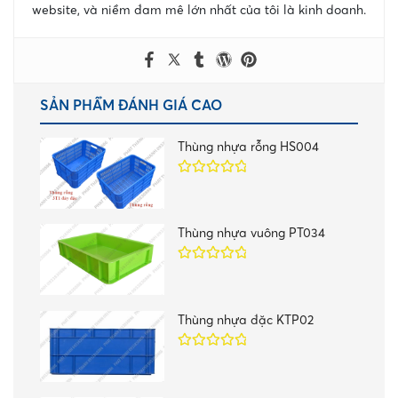
website, và niềm đam mê lớn nhất của tôi là kinh doanh.
SẢN PHẨM ĐÁNH GIÁ CAO
Thùng nhựa rỗng HS004
Được xếp
hạng
5.00
5
sao
Thùng nhựa vuông PT034
Được xếp
hạng
5.00
5
sao
Thùng nhựa đặc KTP02
Được xếp
hạng
5.00
5
sao