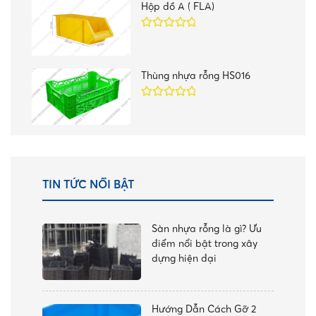
Hộp đồ A ( FLA)
Được xếp
hạng
5.00
5
sao
Thùng nhựa rỗng HS016
Được xếp
hạng
5.00
5
sao
TIN TỨC NỔI BẬT
Sàn nhựa rỗng là gì? Ưu
điểm nổi bật trong xây
dựng hiện đại
Hướng Dẫn Cách Gỡ 2