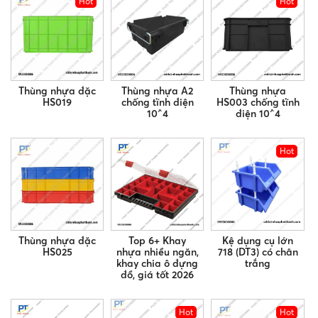
Hot
Hot
Thùng nhựa đặc
Thùng nhựa A2
Thùng nhựa
HS019
chống tĩnh điện
HS003 chống tĩnh
10^4
điện 10^4
Hot
Thùng nhựa đặc
Top 6+ Khay
Kệ dụng cụ lớn
HS025
nhựa nhiều ngăn,
718 (DT3) có chân
khay chia ô đựng
trắng
đồ, giá tốt 2026
Hot
Hot