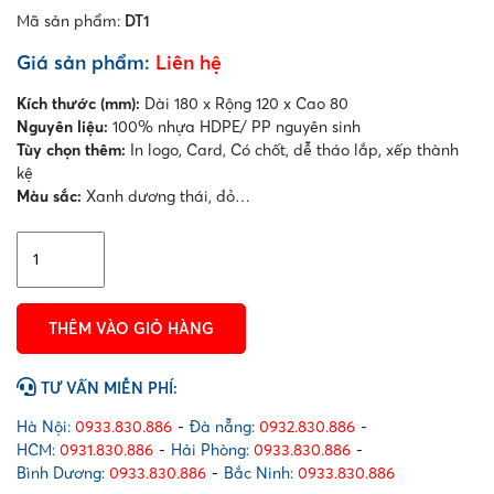
Mã sản phẩm:
DT1
Giá sản phẩm:
Liên hệ
Kích thước (mm):
Dài 180 x Rộng 120 x Cao 80
Nguyên liệu:
100% nhựa HDPE/ PP nguyên sinh
Tùy chọn thêm:
In logo, Card, Có chốt, dễ tháo lắp, xếp thành
kệ
Màu sắc:
Xanh dương thái, đỏ…
Kệ
dụng
cụ
nhỏ
THÊM VÀO GIỎ HÀNG
716
(DT1)
có
TƯ VẤN MIỄN PHÍ:
chân
trắng
Hà Nội:
0933.830.886
-
Đà nẵng:
0932.830.886
-
số
HCM:
0931.830.886
-
Hải Phòng:
0933.830.886
-
lượng
Bình Dương:
0933.830.886
-
Bắc Ninh:
0933.830.886