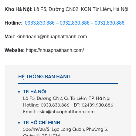
Kho Hà Nội:
Lô F5, Đường CN02, KCN Từ Liêm, Hà Nội
Hotline:
0933.830.886
–
0932.830.886
–
0931.830.886
Mail:
kinhdoanh@nhuaphatthanh.com
Website:
https://nhuaphatthanh.com/
HỆ THỐNG BÁN HÀNG
TP. HÀ NỘI
Lô F5, Đường CN2, Q. Từ Liêm, TP. Hà Nội
Hotline:
0933.830.886
-
ĐT:
02439.930.886
Email:
cskh@nhuaphatthanh.com
TP. HỒ CHÍ MINH
506/49/28/S, Lạc Long Quân, Phường 5,
Quận 11, TP. HCM