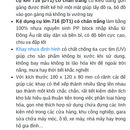
cụ lớn 716 (DT1) có chân trắng
có kiểu dáng gọn
gàng được thiết kế hở một mặt giúp lấy đồ ra, bỏ đồ
vào gọn gàng mà không bị vướng tay
Kệ dụng cụ lớn 716 (DT1) có chân trắng
làm bằng
100% nhựa nguyên sinh PP block nhập khẩu từ
Đông Âu rất dày dặn và bền bỉ, có độ bền cực cao,
chịu va đập tốt
Khay nhựa định hình
có chất chống tia cực tím (UV)
giúp cho sản phẩm không bị xước khi sử dụng,
không bay màu không bị lão hóa khi để ngoài trời
nắng, mưa hay thời tiết khắc nghiệt
Với kích thước 180 x 120 x 80 mm có rãnh cài để
giúp các khay có thể xếp thành nhiều tầng lên nhau
tạo thành một khối chắc chắn, rất tiết kiệm diện tích
kho bãi hiệu quả thuận tiện trong việc phân loại hàng
hóa, gọn nhẹ thích hợp sử dụng chứa đựng các linh
kiện nhỏ trong các cửa hàng, khu công nghiệp, gara
sửa chữa máy móc, ô tô, xe máy, nhà máy hay trong
hộ gia đình…