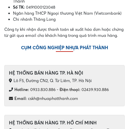
Thành
Số TK:
0491000123048
Ngân hàng TMCP Ngoại thương Việt Nam (Vietcombank)
Chi nhánh Thăng Long
Công ty khi nhận được thanh toán sẽ xuất hóa đơn hoặc chứng
từ gửi qua email cho khách hàng trong quá trình mua hàng.
CỤM CÔNG NGHIỆP NHỰA PHÁT THÀNH
HỆ THỐNG BÁN HÀNG TP. HÀ NỘI
Lô F5, Đường CN2, Q. Từ Liêm, TP. Hà Nội
Hotline:
0933.830.886
-
Điện thoại:
02439.930.886
Email:
cskh@nhuaphatthanh.com
HỆ THỐNG BÁN HÀNG TP. HỒ CHÍ MINH