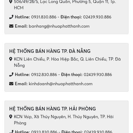
506/49/28/S, Lạc Long Quân, Phường 5, Quận 11, Tp.
HCM
Hotline:
0931.830.886
-
Điện thoại:
02439.930.886
Email:
banhang@nhuaphatthanh.com
HỆ THỐNG BÁN HÀNG TP. ĐÀ NẴNG
KCN Liên Chiểu, P. Hòa Hiệp Bắc, Q. Liên Chiểu, TP. Đà
Nẵng
Hotline:
0932.830.886
-
Điện thoại:
02439.930.886
Email:
kinhdoanh@nhuaphatthanh.com
HỆ THỐNG BÁN HÀNG TP. HẢI PHÒNG
KCN Vsip, Xã Thủy Nguyên, H. Thủy Nguyên, TP. Hải
Phòng
Hotline:
0933.830.886
-
Điện thoại:
02439.930.886