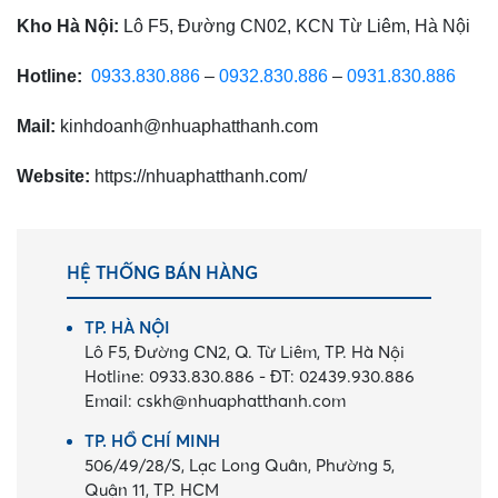
Kho Hà Nội:
Lô F5, Đường CN02, KCN Từ Liêm, Hà Nội
Hotline:
0933.830.886
–
0932.830.886
–
0931.830.886
Mail:
kinhdoanh@nhuaphatthanh.com
Website:
https://nhuaphatthanh.com/
HỆ THỐNG BÁN HÀNG
TP. HÀ NỘI
Lô F5, Đường CN2, Q. Từ Liêm, TP. Hà Nội
Hotline:
0933.830.886
-
ĐT:
02439.930.886
Email:
cskh@nhuaphatthanh.com
TP. HỒ CHÍ MINH
506/49/28/S, Lạc Long Quân, Phường 5,
Quận 11, TP. HCM