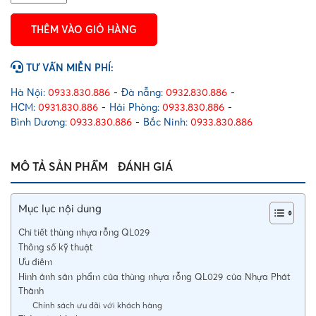
rỗng
QL029
THÊM VÀO GIỎ HÀNG
số
lượng
TƯ VẤN MIỄN PHÍ:
Hà Nội:
0933.830.886
-
Đà nẵng:
0932.830.886
-
HCM:
0931.830.886
-
Hải Phòng:
0933.830.886
-
Bình Dương:
0933.830.886
-
Bắc Ninh:
0933.830.886
MÔ TẢ SẢN PHẨM
ĐÁNH GIÁ
Mục lục nội dung
Chi tiết thùng nhựa rỗng QL029
Thông số kỹ thuật
Ưu điêm
Hình ảnh sản phẩm của thùng nhựa rỗng QL029 của Nhựa Phát
Thành
Chính sách ưu đãi với khách hàng