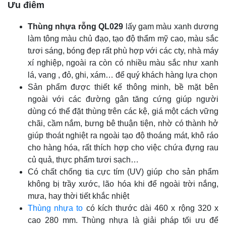
Ưu điêm
Thùng nhựa rỗng QL029
lấy gam màu xanh dương
làm tông màu chủ đạo, tạo độ thẩm mỹ cao, màu sắc
tươi sáng, bóng đẹp rất phù hợp với các cty, nhà máy
xí nghiệp, ngoài ra còn có nhiều màu sắc như xanh
lá, vang , đỏ, ghi, xám… để quý khách hàng lựa chọn
Sản phẩm được thiết kế thông minh, bề mặt bên
ngoài với các đường gân tăng cứng giúp người
dùng có thể đặt thùng trên các kệ, giá một cách vững
chãi, cầm nắm, bưng bê thuận tiện, nhờ có thành hở
giúp thoát nghiệt ra ngoài tạo độ thoáng mát, khô ráo
cho hàng hóa, rất thích hợp cho việc chứa đựng rau
củ quả, thực phẩm tươi sạch…
Có chất chống tia cực tím (UV) giúp cho sản phẩm
không bị trầy xước, lão hóa khi để ngoài trời nắng,
mưa, hay thời tiết khắc nhiệt
Thùng nhựa to
có kích thước dài 460 x rộng 320 x
cao 280 mm. Thùng nhựa là giải pháp tối ưu để