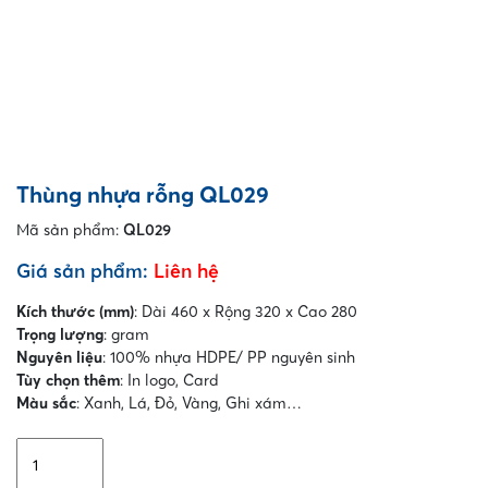
Thùng nhựa rỗng QL029
Mã sản phẩm:
QL029
Giá sản phẩm:
Liên hệ
Kích thước (mm)
: Dài 460 x Rộng 320 x Cao 280
Trọng lượng
: gram
Nguyên liệu
: 100% nhựa HDPE/ PP nguyên sinh
Tùy chọn thêm
: In logo, Card
Màu sắc
: Xanh, Lá, Đỏ, Vàng, Ghi xám…
Thùng
nhựa