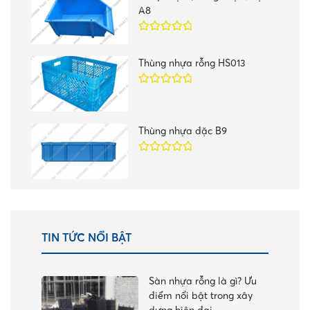
A8
Được xếp
hạng
5.00
5
Thùng nhựa rỗng HS013
sao
Được xếp
hạng
5.00
5
sao
Thùng nhựa đặc B9
Được xếp
hạng
5.00
5
sao
TIN TỨC NỔI BẬT
Sàn nhựa rỗng là gì? Ưu
điểm nổi bật trong xây