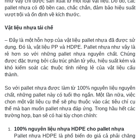
như vậy chỉ được sản xuất từ một loại vật liệu. Do đó, các
pallet nhựa có độ bền cao, chắc chắn, đảm bảo hiệu suất
vượt trội và ổn định về kích thước.
Vật liệu nhựa tái chế
– Đây là một hỗn hợp của vật liệu pallet nhựa đã được sử
dụng. Đó là, vật liệu PP và HDPE. Pallet nhựa như vậy là
rẻ hơn so với những pallet nhựa nguyên chất. Chúng
được đặc trưng bởi cấu trúc phân tử yếu, hiệu suất kém và
khó kiểm soát các thuộc tính riêng lẻ của vật liệu cấu
thành.
So với pallet nhựa được làm từ 100% nguyên liệu nguyên
chất, những pallet này có tuổi thọ ngắn. Một lần nữa, việc
chọn một vật liệu cụ thể sẽ phụ thuộc vào các tiêu chí cụ
thể mà bạn muốn pallet nhựa đáp ứng. Trong hầu hết các
trường hợp, bạn sẽ có hai tùy chọn chính:
100% nguyên liệu nhựa HDPE cho pallet nhựa
Pallet nhựa HDPE là phổ biến do giá cả phải chăng