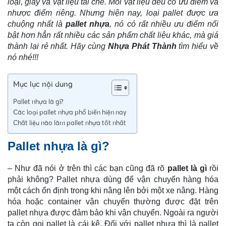
loại, giấy và vật liệu tái chế. Mỗi vật liệu đều có ưu điểm và
nhược điểm riêng. Nhưng hiện nay, loại pallet được ưa
chuộng nhất là
pallet nhựa
, nó có rất nhiều ưu điểm nổi
bật hơn hẳn rất nhiều các sản phẩm chất liệu khác, mà giá
thành lại rẻ nhất. Hãy cùng
Nhựa Phát Thành
tìm hiểu về
nó nhé!!!
Mục lục nội dung
Pallet nhựa là gì?
Các loại pallet nhựa phổ biến hiện nay
Chất liệu nào làm pallet nhựa tốt nhất
Pallet nhựa là gì?
– Như đã nói ở trên thì các bạn cũng đã rõ
pallet là gì
rồi
phải không? Pallet nhựa dùng để vận chuyển hàng hóa
một cách ổn định trong khi nâng lên bởi một xe nâng. Hàng
hóa hoặc container vận chuyển thường được đặt trên
pallet nhựa được đảm bảo khi vận chuyển. Ngoài ra người
ta còn gọi pallet là cái kệ. Đối với pallet nhựa thì là pallet