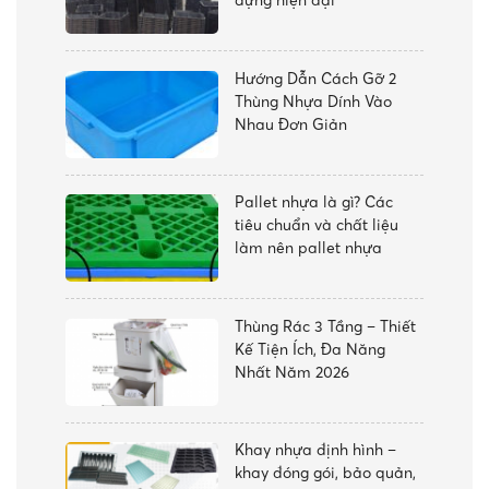
dựng hiện đại
Hướng Dẫn Cách Gỡ 2
Thùng Nhựa Dính Vào
Nhau Đơn Giản
Pallet nhựa là gì? Các
tiêu chuẩn và chất liệu
làm nên pallet nhựa
Thùng Rác 3 Tầng – Thiết
Kế Tiện Ích, Đa Năng
Nhất Năm 2026
Khay nhựa định hình –
khay đóng gói, bảo quản,