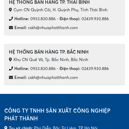
HỆ THỐNG BÁN HÀNG TP. THÁI BÌNH
Cụm CN Quỳnh Côi, H. Quỳnh Phụ, Tỉnh Thái Bình
Hotline:
0933.830.886
-
Điện thoại:
02439.930.886
Email:
cskh@nhuaphatthanh.com
HỆ THỐNG BÁN HÀNG TP. BẮC NINH
Khu CN Quế Võ, Tp. Bắc Ninh, Bắc Ninh
Hotline:
0933.830.886
-
Điện thoại:
02439.930.886
Email:
cskh@nhuaphatthanh.com
CÔNG TY TNHH SẢN XUẤT CÔNG NGHIỆP
PHÁT THÀNH
Trụ sở chính:
Phú Diễn, Bắc Từ Liêm, TP Hà Nội