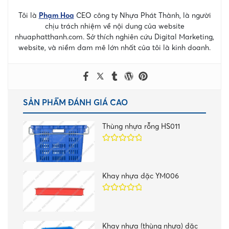
Tôi là
Phạm Hoa
CEO công ty Nhựa Phát Thành, là người
chịu trách nhiệm về nội dung của website
nhuaphatthanh.com. Sở thích nghiên cứu Digital Marketing,
website, và niềm đam mê lớn nhất của tôi là kinh doanh.
SẢN PHẨM ĐÁNH GIÁ CAO
Thùng nhựa rỗng HS011
Được xếp
hạng
5.00
5
sao
Khay nhựa đặc YM006
Được xếp
hạng
5.00
5
sao
Khay nhựa (thùng nhựa) đặc