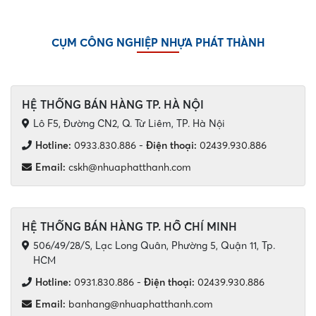
dụng thanh lịch và tiện dụng giúp nâng tầm...
CỤM CÔNG NGHIỆP NHỰA PHÁT THÀNH
HỆ THỐNG BÁN HÀNG TP. HÀ NỘI
Lô F5, Đường CN2, Q. Từ Liêm, TP. Hà Nội
Hotline:
0933.830.886
-
Điện thoại:
02439.930.886
Email:
cskh@nhuaphatthanh.com
HỆ THỐNG BÁN HÀNG TP. HỒ CHÍ MINH
506/49/28/S, Lạc Long Quân, Phường 5, Quận 11, Tp.
HCM
Hotline:
0931.830.886
-
Điện thoại:
02439.930.886
Email:
banhang@nhuaphatthanh.com