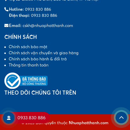
Hotline:
0933 830 886
Điện thoại:
0933 830 886
Email:
cskh@nhuaphatthanh.com
CHÍNH SÁCH
Chính sách bảo mật
Chính sách vận chuyển và giao hàng
Chính sách bảo hành & đổi trả
Thông tin thanh toán
THEO DÕI CHÚNG TÔI TRÊN
0933 830 886
© 2023 Bản quyền thuộc
Nhuaphatthanh.com