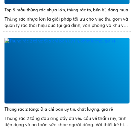
Top 5 mẫu thùng rác nhựa lớn, thùng rác to, bền bỉ, đáng mua
Thùng rác nhựa lớn là giải pháp tối ưu cho việc thu gom và
quản lý rác thải hiệu quả tại gia đình, văn phòng và khu vực
công cộng. Với thiết kế bền bỉ, dung tích đa dạng và tính
năng tiện dụng, các mẫu thùng rác nhựa...
Thùng rác 2 tầng: Địa chỉ bán uy tín, chất lượng, giá rẻ
Thùng rác 2 tầng đáp ứng đầy đủ yêu cầu về thẩm mỹ, tính
tiện dụng và an toàn sức khỏe người dùng. Với thiết kế hiện
đại – phong cách Hàn quốc, thùng rác 2 tầng trở thành vật