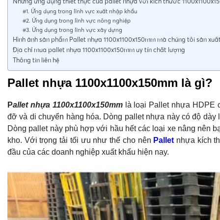
Những ứng dụng thiết thực của pallet nhựa với kích thước 1100x1100x1
#1. Ứng dụng trong lĩnh vực xuất nhập khẩu
#2. Ứng dụng trong lĩnh vực nông nghiệp
#3. Ứng dụng trong lĩnh vực xây dựng
Hình ảnh sản phẩm Pallet nhựa 1100x1100x150mm mà chúng tôi sản xuấ
Địa chỉ mua pallet nhựa 1100x1100x150mm uy tín chất lượng
Thông tin liên hệ
Pallet nhựa 1100x1100x150mm là gì?
P
allet
nhựa 1100x1100x150mm
là loại Pallet nhựa HDPE c
đỡ và di chuyển hàng hóa. Dòng pallet nhựa này có độ dày l
Dòng pallet này phù hợp với hầu hết các loại xe nâng nên b
kho. Với trọng tải tối ưu như thế cho nên
Pallet
nhựa kích t
đầu của các doanh nghiệp xuất khẩu hiện nay.