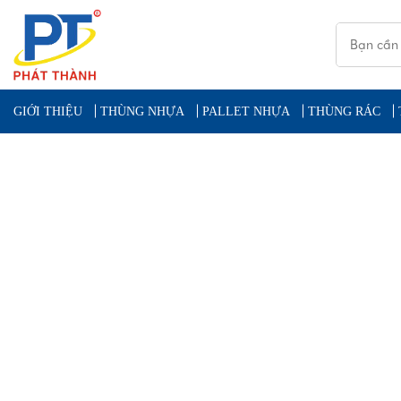
GIỚI THIỆU
THÙNG NHỰA
PALLET NHỰA
THÙNG RÁC