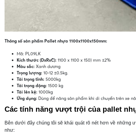
Thông số sản phẩm Pallet nhựa 1100x1100x150mm:
Mã: PL09LK
Kích thước (DxRxC):
1100 x 1100 x 150) mm ±2%
Màu sắc:
Xanh dương
Trọng lượng:
10-12 ±0.5kg.
Tải trọng tĩnh:
5000kg
Tải trọng động:
1500 kg
Tải lên kệ:
1000kg
Ứng dụng:
Dùng để nâng sản phẩm khi di chuyển trên xe nân
Các tính năng vượt trội của pallet 
Bên dưới đây chúng tôi sẽ khái quát rõ nét hơn về những ư
như: