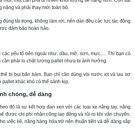
bị mối, mọt cắn phá dĩ nhiên khối lượng sẽ nặng hơn. Còn sắt
ng nặng và phải thay mới toàn bộ.
úng tải trọng, không làm rơi, nên dàn đều các lực tác động
 được đảm bảo hoàn hảo.
 các yếu tố bên ngoài như: dầu, mỡ, sơn, mực,… Thì bạn có
 cần phải lo chất lượng pallet nhựa bị ảnh hưởng.
ể bị bụi bẩn bám. Bạn chỉ cần dùng vòi nước xịt và lau sơ
 pallet khác khó có thể sánh kịp.
anh chóng, dễ dàng
eo đó là sự kết hợp đan xen với các loại xe nâng tay, nâng
 được chi phí nhân công lao động và rủi ro khi vận chuyển.
ho việc kê, nâng hàng hóa trở nên thuận tiện và dễ dàng sắp