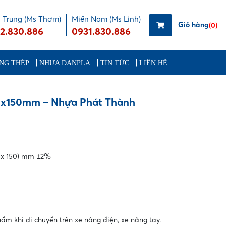
 Trung (Ms Thơm)
Miền Nam (Ms Linh)
Giỏ hàng
(0)
2.830.886
0931.830.886
NG THÉP
NHỰA DANPLA
TIN TỨC
LIÊN HỆ
00x150mm – Nhựa Phát Thành
0 x 150) mm ±2%
m khi di chuyển trên xe nâng điện, xe nâng tay.