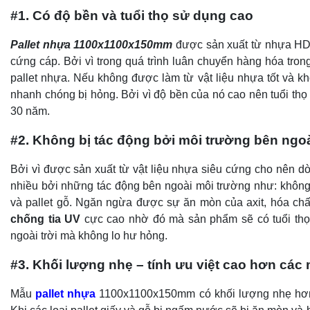
#1. Có độ bền và tuổi thọ sử dụng cao
Pallet nhựa 1100x1100x150mm
được sản xuất từ nhựa HD
cứng cáp. Bởi vì trong quá trình luân chuyển hàng hóa trong
pallet nhựa. Nếu không được làm từ vật liệu nhựa tốt và khô
nhanh chóng bị hỏng. Bởi vì độ bền của nó cao nên tuổi thọ củ
30 năm.
#2. Không bị tác động bởi môi trường bên ngo
Bởi vì được sản xuất từ vật liệu nhựa siêu cứng cho nên
nhiều bởi những tác động bên ngoài môi trường như: không b
và pallet gỗ. Ngăn ngừa được sự ăn mòn của axit, hóa chấ
chống tia UV
cực cao nhờ đó mà sản phẩm sẽ có tuổi thọ 
ngoài trời mà không lo hư hỏng.
#3. Khối lượng nhẹ – tính ưu việt cao hơn các 
Mẫu
pallet nhựa
1100x1100x150mm có khối lượng nhẹ hơn rất 