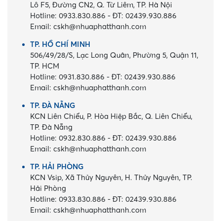
Lô F5, Đường CN2, Q. Từ Liêm, TP. Hà Nội
Hotline:
0933.830.886
-
ĐT:
02439.930.886
Email:
cskh@nhuaphatthanh.com
TP. HỒ CHÍ MINH
506/49/28/S, Lạc Long Quân, Phường 5, Quận 11,
TP. HCM
Hotline:
0931.830.886
-
ĐT:
02439.930.886
Email:
cskh@nhuaphatthanh.com
TP. ĐÀ NẴNG
KCN Liên Chiểu, P. Hòa Hiệp Bắc, Q. Liên Chiểu,
TP. Đà Nẵng
Hotline:
0932.830.886
-
ĐT:
02439.930.886
Email:
cskh@nhuaphatthanh.com
TP. HẢI PHÒNG
KCN Vsip, Xã Thủy Nguyên, H. Thủy Nguyên, TP.
Hải Phòng
Hotline:
0933.830.886
-
ĐT:
02439.930.886
Email:
cskh@nhuaphatthanh.com