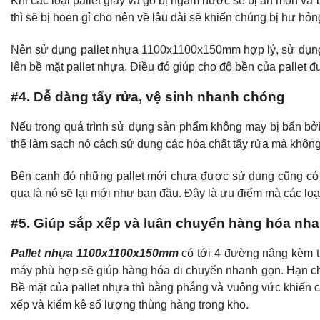
Khi các loại pallet giấy và gỗ bị ngấm nước sẽ bị ăn mòn và 
thì sẽ bị hoen gỉ cho nên về lâu dài sẽ khiến chúng bị hư hỏ
Nên sử dụng pallet nhựa 1100x1100x150mm hợp lý, sử dụng đ
lên bề mặt pallet nhựa. Điều đó giúp cho độ bền của pallet
#4. Dễ dàng tẩy rửa, vệ sinh nhanh chóng
Nếu trong quá trình sử dụng sản phẩm không may bị bẩn bởi
thể làm sạch nó cách sử dụng các hóa chất tẩy rửa mà không
Bên cạnh đó những pallet mới chưa được sử dụng cũng có th
qua là nó sẽ lại mới như ban đầu. Đây là ưu điểm mà các loại
#5. Giúp sắp xếp và luân chuyển hàng hóa nh
Pallet nhựa 1100x1100x150mm
có tới 4 đường nâng kèm th
máy phù hợp sẽ giúp hàng hóa di chuyển nhanh gọn. Hạn chế
Bề mặt của pallet nhựa thì bằng phẳng và vuông vức khiến c
xếp và kiểm kê số lượng thùng hàng trong kho.