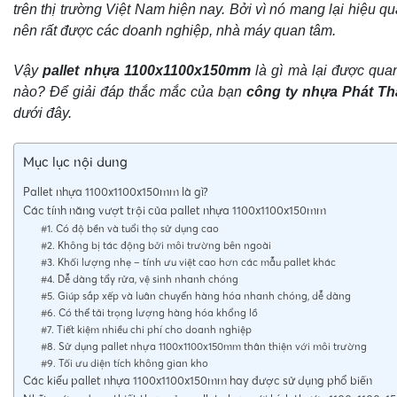
trên thị trường Việt Nam hiện nay. Bởi vì nó mang lại hiệu q
nên rất được các doanh nghiệp, nhà máy quan tâm.
Vậy
pallet nhựa 1100x1100x150mm
là gì mà lại được qua
nào? Để giải đáp thắc mắc của bạn
công ty nhựa Phát T
dưới đây.
Mục lục nội dung
Pallet nhựa 1100x1100x150mm là gì?
Các tính năng vượt trội của pallet nhựa 1100x1100x150mm
#1. Có độ bền và tuổi thọ sử dụng cao
#2. Không bị tác động bởi môi trường bên ngoài
#3. Khối lượng nhẹ – tính ưu việt cao hơn các mẫu pallet khác
#4. Dễ dàng tẩy rửa, vệ sinh nhanh chóng
#5. Giúp sắp xếp và luân chuyển hàng hóa nhanh chóng, dễ dàng
#6. Có thể tải trọng lượng hàng hóa khổng lồ
#7. Tiết kiệm nhiều chi phí cho doanh nghiệp
#8. Sử dụng pallet nhựa 1100x1100x150mm thân thiện với môi trường
#9. Tối ưu diện tích không gian kho
Các kiểu pallet nhựa 1100x1100x150mm hay được sử dụng phổ biến