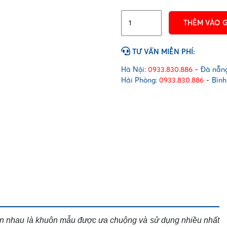
Pallet
THÊM VÀO 
nhựa
1100x1100x150mm
-
TƯ VẤN MIỄN PHÍ:
Nhựa
Phát
Hà Nội:
0933.830.886
-
Đà nẵng
Thành
Hải Phòng:
0933.830.886
-
Bình
số
lượng
n nhau là khuôn mẫu được ưa chuộng và sử dụng nhiều nhất