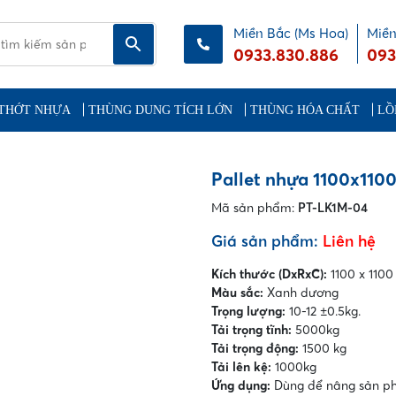
Miền Bắc (Ms Hoa)
Miền
0933.830.886
093
THỚT NHỰA
THÙNG DUNG TÍCH LỚN
THÙNG HÓA CHẤT
LỒ
Pallet nhựa 1100x11
Mã sản phẩm:
PT-LK1M-04
Giá sản phẩm:
Liên hệ
Kích thước (DxRxC):
1100 x 110
Màu sắc:
Xanh dương
Trọng lượng:
10-12 ±0.5kg.
Tải trọng tĩnh:
5000kg
Tải trọng động:
1500 kg
Tải lên kệ:
1000kg
Ứng dụng:
Dùng để nâng sản phẩ