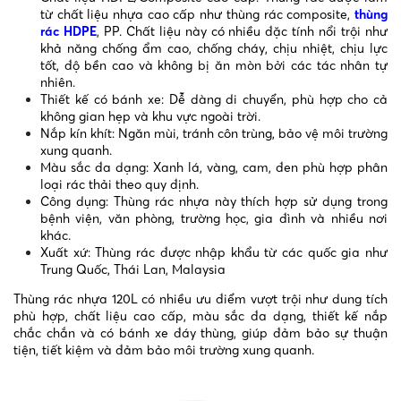
từ chất liệu nhựa cao cấp như thùng rác composite,
thùng
rác HDPE
, PP. Chất liệu này có nhiều đặc tính nổi trội như
khả năng chống ẩm cao, chống cháy, chịu nhiệt, chịu lực
tốt, độ bền cao và không bị ăn mòn bởi các tác nhân tự
nhiên.
Thiết kế có bánh xe: Dễ dàng di chuyển, phù hợp cho cả
không gian hẹp và khu vực ngoài trời.
Nắp kín khít: Ngăn mùi, tránh côn trùng, bảo vệ môi trường
xung quanh.
Màu sắc đa dạng: Xanh lá, vàng, cam, đen phù hợp phân
loại rác thải theo quy định.
Công dụng: Thùng rác nhựa này thích hợp sử dụng trong
bệnh viện, văn phòng, trường học, gia đình và nhiều nơi
khác.
Xuất xứ: Thùng rác được nhập khẩu từ các quốc gia như
Trung Quốc, Thái Lan, Malaysia
Thùng rác nhựa 120L có nhiều ưu điểm vượt trội như dung tích
phù hợp, chất liệu cao cấp, màu sắc đa dạng, thiết kế nắp
chắc chắn và có bánh xe đáy thùng, giúp đảm bảo sự thuận
tiện, tiết kiệm và đảm bảo môi trường xung quanh.