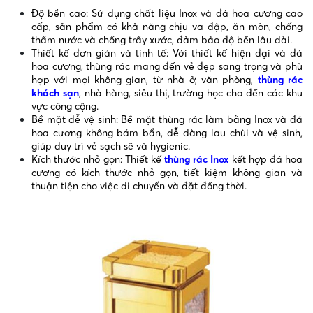
Độ bền cao: Sử dụng chất liệu Inox và đá hoa cương cao
cấp, sản phẩm có khả năng chịu va đập, ăn mòn, chống
thấm nước và chống trầy xước, đảm bảo độ bền lâu dài.
Thiết kế đơn giản và tinh tế: Với thiết kế hiện đại và đá
hoa cương, thùng rác mang đến vẻ đẹp sang trọng và phù
hợp với mọi không gian, từ nhà ở, văn phòng,
thùng rác
khách sạn
, nhà hàng, siêu thị, trường học cho đến các khu
vực công cộng.
Bề mặt dễ vệ sinh: Bề mặt thùng rác làm bằng Inox và đá
hoa cương không bám bẩn, dễ dàng lau chùi và vệ sinh,
giúp duy trì vẻ sạch sẽ và hygienic.
Kích thước nhỏ gọn: Thiết kế
thùng rác Inox
kết hợp đá hoa
cương có kích thước nhỏ gọn, tiết kiệm không gian và
thuận tiện cho việc di chuyển và đặt đồng thời.