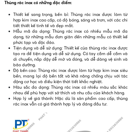
Thùng rác inox có những đặc điểm
:
Thiết kế sang trọng, bền bỉ: Thùng rác inox được làm từ
hợp kim inox cao cấp, có độ bóng, sáng và trơn, với các chi
tiết thiết kế tinh tế và đẹp mắt.
Mẫu mã đa dạng: Thùng rác inox có nhiều mẫu mã đa
dạng, từ những mẫu đơn giản đến những mẫu có thiết kế
phức tạp và độc đáo.
Tiện dụng và dễ sử dụng: Thiết kế của thùng rác inox được
tạo ra để tiện dụng và dễ sử dụng. Có tay cầm dễ cầm và
di chuyển, nắp đậy dễ mở và đóng, và dễ dàng vệ sinh và
bảo dưỡng.
Độ bền cao: Thùng rác inox được làm từ hợp kim inox siêu
bền, mang lại độ bền tốt và khả năng chống chịu với tác
động cơ học và điều kiện thời tiết khắc nghiệt.
Màu sắc đa dạng: Thùng rác inox có nhiều màu sắc khác
nhau để phù hợp với sở thích và nhu cầu của khách hàng.
Hợp lý về giá thành: Mặc dù là sản phẩm cao cấp, thùng
rác inox vẫn có giá thành hợp lý và đáng đầu tư.