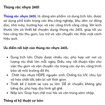
Thùng rác nhựa 240l
Thùng rác nhựa 240L
là dòng sản phẩm có dung tích lớn, được
sử dụng phổ biến trong các khu công nghiệp, khu dân cư đông
đúc, nhà máy, trường học và các công trình công cộng. Với kích
thước lớn và thiết kế chuyên dụng, thùng rác 240L giúp tối ưu
hóa công tác thu gom, lưu trữ và vận chuyển rác thải một cách
hiệu quả.
Ưu điểm nổi bật của thùng rác nhựa 240L
:
Dung tích lớn: Chứa được nhiều rác, phù hợp với nơi có
lượng rác thải lớn mỗi ngày. Điều này rất thuận tiện cho
việc thu gom và vận chuyển rác trong các dự án, công trình
bảo vệ môi trường đô thị.
Chất liệu nhựa HDPE nguyên sinh: Chống tia UV, chịu lực
và hóa chất tốt, bền bỉ với thời gian.
Thiết kế 2 bánh xe cao su lớn: Dễ di chuyển, không gây
tiếng ồn, phù hợp địa hình gồ ghề.
Nắp kín: Giúp hạn chế mùi hôi và côn trùng xâm nhập.
Thông số kỹ thuật cơ bản
: