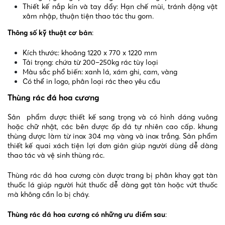
Thiết kế nắp kín và tay đẩy: Hạn chế mùi, tránh động vật
xâm nhập, thuận tiện thao tác thu gom.
Thông số kỹ thuật cơ bản
:
Kích thước: khoảng 1220 x 770 x 1220 mm
Tải trọng: chứa từ 200–250kg rác tùy loại
Màu sắc phổ biến: xanh lá, xám ghi, cam, vàng
Có thể in logo, phân loại rác theo yêu cầu
Thùng rác đá hoa cương
Sản phẩm được thiết kế sang trọng và có hình dáng vuông
hoặc chữ nhật, các bên được ốp đá tự nhiên cao cấp. khung
thùng được làm từ inox 304 mạ vàng và inox trắng. Sản phẩm
thiết kế quai xách tiện lợi đơn giản giúp người dùng dễ dàng
thao tác và vệ sinh thùng rác.
Thùng rác đá hoa cương còn được trang bị phân khay gạt tàn
thuốc lá giúp người hút thuốc dễ dàng gạt tàn hoặc vứt thuốc
mà không cần lo bị cháy.
Thùng rác đá hoa cương có những ưu điểm sau
: