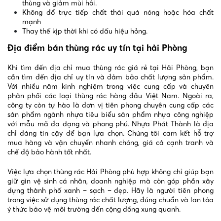
thùng và giảm mùi hôi.
Không đổ trực tiếp chất thải quá nóng hoặc hóa chất
mạnh
Thay thế kịp thời khi có dấu hiệu hỏng.
Địa điểm bán thùng rác uy tín tại hải Phòng
Khi tìm đến địa chỉ mua thùng rác giá rẻ tại Hải Phòng, bạn
cần tìm đến địa chỉ uy tín và đảm bảo chất lượng sản phẩm.
Với nhiều năm kinh nghiệm trong việc cung cấp và chuyên
phân phối các loại thùng rác hàng đầu Việt Nam. Ngoài ra,
công ty còn tự hào là đơn vị tiên phong chuyên cung cấp các
sản phẩm ngành nhựa tiêu biểu sản phẩm nhựa công nghiệp
với mẫu mã đa dạng và phong phú. Nhựa Phát Thành là địa
chỉ đáng tin cậy để bạn lựa chọn. Chúng tôi cam kết hỗ trợ
mua hàng và vận chuyển nhanh chóng, giá cả cạnh tranh và
chế độ bảo hành tốt nhất.
Việc lựa chọn thùng rác Hải Phòng phù hợp không chỉ giúp bạn
giữ gìn vệ sinh cá nhân, doanh nghiệp mà còn góp phần xây
dựng thành phố xanh – sạch – đẹp. Hãy là người tiên phong
trong việc sử dụng thùng rác chất lượng, đúng chuẩn và lan tỏa
ý thức bảo vệ môi trường đến cộng đồng xung quanh.