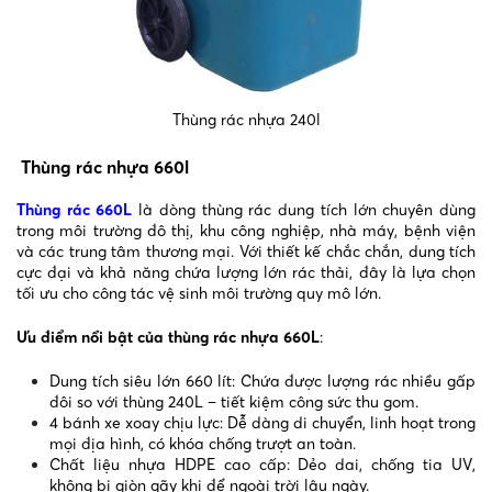
Thùng rác nhựa 240l
Thùng rác nhựa 660l
Thùng rác 660L
là dòng thùng rác dung tích lớn chuyên dùng
trong môi trường đô thị, khu công nghiệp, nhà máy, bệnh viện
và các trung tâm thương mại. Với thiết kế chắc chắn, dung tích
cực đại và khả năng chứa lượng lớn rác thải, đây là lựa chọn
tối ưu cho công tác vệ sinh môi trường quy mô lớn.
Ưu điểm nổi bật của thùng rác nhựa 660L
:
Dung tích siêu lớn 660 lít: Chứa được lượng rác nhiều gấp
đôi so với thùng 240L – tiết kiệm công sức thu gom.
4 bánh xe xoay chịu lực: Dễ dàng di chuyển, linh hoạt trong
mọi địa hình, có khóa chống trượt an toàn.
Chất liệu nhựa HDPE cao cấp: Dẻo dai, chống tia UV,
không bị giòn gãy khi để ngoài trời lâu ngày.