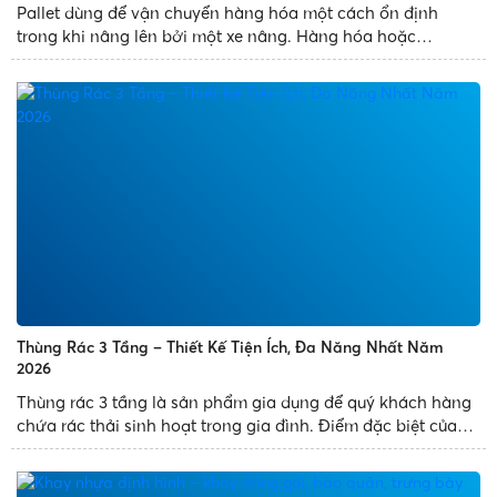
Pallet dùng để vận chuyển hàng hóa một cách ổn định
trong khi nâng lên bởi một xe nâng. Hàng hóa hoặc
container vận chuyển thường được đặt trên pallet được
đảm bảo khi vận chuyển. Kể từ khi pallet được ra đời, việc
sử dụng nó thay thế...
Thùng Rác 3 Tầng – Thiết Kế Tiện Ích, Đa Năng Nhất Năm
2026
Thùng rác 3 tầng là sản phẩm gia dụng để quý khách hàng
chứa rác thải sinh hoạt trong gia đình. Điểm đặc biệt của
sản phẩm là thùng rác thiết kế 3 ngăn, có nhiều diện tích
chứa đựng rác và mang đến tiện ích cho quý khách...