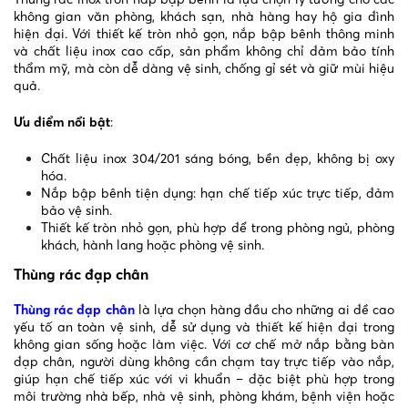
không gian văn phòng, khách sạn, nhà hàng hay hộ gia đình
hiện đại. Với thiết kế tròn nhỏ gọn, nắp bập bênh thông minh
và chất liệu inox cao cấp, sản phẩm không chỉ đảm bảo tính
thẩm mỹ, mà còn dễ dàng vệ sinh, chống gỉ sét và giữ mùi hiệu
quả.
Ưu điểm nổi bật
:
Chất liệu inox 304/201 sáng bóng, bền đẹp, không bị oxy
hóa.
Nắp bập bênh tiện dụng: hạn chế tiếp xúc trực tiếp, đảm
bảo vệ sinh.
Thiết kế tròn nhỏ gọn, phù hợp để trong phòng ngủ, phòng
khách, hành lang hoặc phòng vệ sinh.
Thùng rác đạp chân
Thùng rác đạp chân
là lựa chọn hàng đầu cho những ai đề cao
yếu tố an toàn vệ sinh, dễ sử dụng và thiết kế hiện đại trong
không gian sống hoặc làm việc. Với cơ chế mở nắp bằng bàn
đạp chân, người dùng không cần chạm tay trực tiếp vào nắp,
giúp hạn chế tiếp xúc với vi khuẩn – đặc biệt phù hợp trong
môi trường nhà bếp, nhà vệ sinh, phòng khám, bệnh viện hoặc