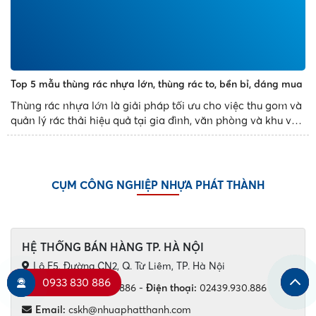
Top 5 mẫu thùng rác nhựa lớn, thùng rác to, bền bỉ, đáng mua
Thùng rác nhựa lớn là giải pháp tối ưu cho việc thu gom và
quản lý rác thải hiệu quả tại gia đình, văn phòng và khu vực
công cộng. Với thiết kế bền bỉ, dung tích đa dạng và tính
năng tiện dụng, các mẫu thùng rác nhựa...
CỤM CÔNG NGHIỆP NHỰA PHÁT THÀNH
HỆ THỐNG BÁN HÀNG TP. HÀ NỘI
Lô F5, Đường CN2, Q. Từ Liêm, TP. Hà Nội
0933 830 886
Hotline:
0933.830.886
-
Điện thoại:
02439.930.886
Email:
cskh@nhuaphatthanh.com