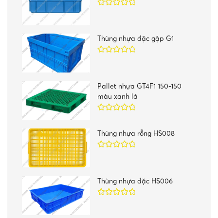
Được xếp
hạng
5.00
5
sao
Thùng nhựa đặc gập G1
Được xếp
hạng
5.00
5
sao
Pallet nhựa GT4F1 150-150
màu xanh lá
Được xếp
hạng
5.00
5
Thùng nhựa rỗng HS008
sao
Được xếp
hạng
5.00
5
sao
Thùng nhựa đặc HS006
Được xếp
hạng
5.00
5