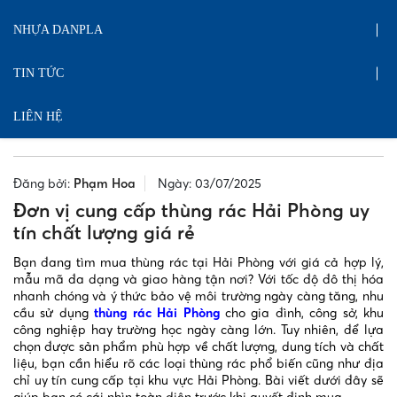
NHỰA DANPLA
TIN TỨC
LIÊN HỆ
Đăng bởi:
Phạm Hoa
Ngày: 03/07/2025
Đơn vị cung cấp thùng rác Hải Phòng uy
tín chất lượng giá rẻ
Bạn đang tìm mua thùng rác tại Hải Phòng với giá cả hợp lý,
mẫu mã đa dạng và giao hàng tận nơi? Với tốc độ đô thị hóa
nhanh chóng và ý thức bảo vệ môi trường ngày càng tăng, nhu
cầu sử dụng
thùng rác Hải Phòng
cho gia đình, công sở, khu
công nghiệp hay trường học ngày càng lớn. Tuy nhiên, để lựa
chọn được sản phẩm phù hợp về chất lượng, dung tích và chất
liệu, bạn cần hiểu rõ các loại thùng rác phổ biến cũng như địa
chỉ uy tín cung cấp tại khu vực Hải Phòng. Bài viết dưới đây sẽ
giúp bạn có cái nhìn toàn diện trước khi quyết định mua.