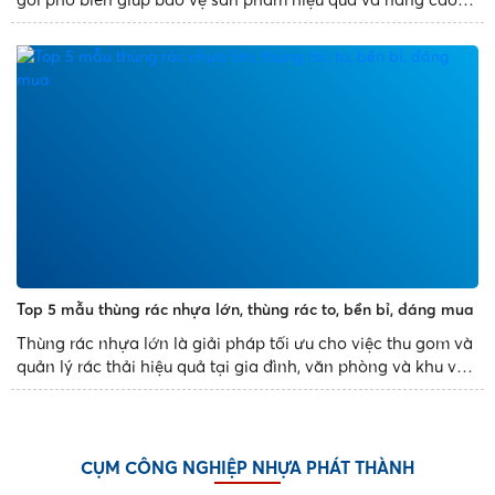
tính thẩm mỹ. Với thiết kế đa dạng, sản xuất theo khuôn
mẫu có sẵn, khay nhựa định hình mang đến những sản
phẩm đẹp...
Top 5 mẫu thùng rác nhựa lớn, thùng rác to, bền bỉ, đáng mua
Thùng rác nhựa lớn là giải pháp tối ưu cho việc thu gom và
quản lý rác thải hiệu quả tại gia đình, văn phòng và khu vực
công cộng. Với thiết kế bền bỉ, dung tích đa dạng và tính
năng tiện dụng, các mẫu thùng rác nhựa...
CỤM CÔNG NGHIỆP NHỰA PHÁT THÀNH