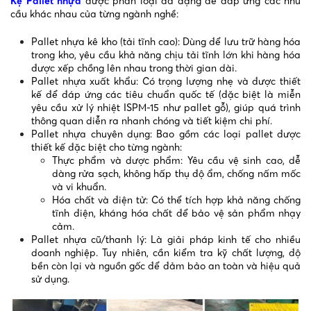
Kệ Pallet nhựa
được phân loại đa dạng để đáp ứng các nhu
cầu khác nhau của từng ngành nghề:
Pallet nhựa kê kho (tải tĩnh cao): Dùng để lưu trữ hàng hóa
trong kho, yêu cầu khả năng chịu tải tĩnh lớn khi hàng hóa
được xếp chồng lên nhau trong thời gian dài.
Pallet nhựa xuất khẩu: Có trọng lượng nhẹ và được thiết
kế để đáp ứng các tiêu chuẩn quốc tế (đặc biệt là miễn
yêu cầu xử lý nhiệt ISPM-15 như pallet gỗ), giúp quá trình
thông quan diễn ra nhanh chóng và tiết kiệm chi phí.
Pallet nhựa chuyên dụng: Bao gồm các loại pallet được
thiết kế đặc biệt cho từng ngành:
Thực phẩm và dược phẩm: Yêu cầu vệ sinh cao, dễ
dàng rửa sạch, không hấp thụ độ ẩm, chống nấm mốc
và vi khuẩn.
Hóa chất và điện tử: Có thể tích hợp khả năng chống
tĩnh điện, kháng hóa chất để bảo vệ sản phẩm nhạy
cảm.
Pallet nhựa cũ/thanh lý: Là giải pháp kinh tế cho nhiều
doanh nghiệp. Tuy nhiên, cần kiểm tra kỹ chất lượng, độ
bền còn lại và nguồn gốc để đảm bảo an toàn và hiệu quả
sử dụng.