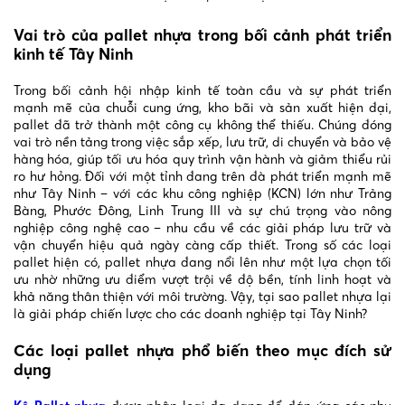
Vai trò của pallet nhựa trong bối cảnh phát triển
kinh tế Tây Ninh
Trong bối cảnh hội nhập kinh tế toàn cầu và sự phát triển
mạnh mẽ của chuỗi cung ứng, kho bãi và sản xuất hiện đại,
pallet đã trở thành một công cụ không thể thiếu. Chúng đóng
vai trò nền tảng trong việc sắp xếp, lưu trữ, di chuyển và bảo vệ
hàng hóa, giúp tối ưu hóa quy trình vận hành và giảm thiểu rủi
ro hư hỏng. Đối với một tỉnh đang trên đà phát triển mạnh mẽ
như Tây Ninh – với các khu công nghiệp (KCN) lớn như Trảng
Bàng, Phước Đông, Linh Trung III và sự chú trọng vào nông
nghiệp công nghệ cao – nhu cầu về các giải pháp lưu trữ và
vận chuyển hiệu quả ngày càng cấp thiết. Trong số các loại
pallet hiện có, pallet nhựa đang nổi lên như một lựa chọn tối
ưu nhờ những ưu điểm vượt trội về độ bền, tính linh hoạt và
khả năng thân thiện với môi trường. Vậy, tại sao pallet nhựa lại
là giải pháp chiến lược cho các doanh nghiệp tại Tây Ninh?
Các loại pallet nhựa phổ biến theo mục đích sử
dụng