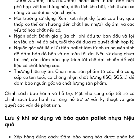
1000x1200mm, 1100x1100mm) hoặc kích thước đặc biệt
phù hợp với loại hàng hóa, diện tích kho bãi, kích thước xe
nâng và container vận chuyển.
Môi trường sử dụng: Xem xét nhiệt độ (quá cao hay quá
thấp có thể ảnh hưởng đến chất liệu nhựa), độ ẩm, và các
yếu tố hóa chất nếu có.
Ngân sách: Đánh giá giữa chi phí đầu tư ban đầu và lợi
ích lâu dài về độ bền, tuổi thọ để đưa ra quyết định hợp lý.
Nguồn gốc vật liệu: Ưu tiên pallet làm từ nhựa nguyên sinh
để đảm bảo độ bền và an toàn tối đa. Nếu sử dụng nhựa
tái chế, cần đảm bảo quy trình tái chế đạt chuẩn để vật
liệu có chất lượng cao.
Thương hiệu uy tín: Chọn mua sản phẩm từ các nhà cung
cấp có tên tuổi, có chứng nhận chất lượng (ISO, SGS…) để
đảm bảo nguồn gốc và chất lượng sản phẩm.
Chính sách bảo hành và hỗ trợ: Một nhà cung cấp tốt sẽ có
chính sách bảo hành rõ ràng, hỗ trợ tư vấn kỹ thuật và giải
quyết các vấn đề phát sinh.
Lưu ý khi sử dụng và bảo quản pallet nhựa hiệu
quả
Xếp hàng đúng cách: Đảm bảo hàng hóa được phân bố