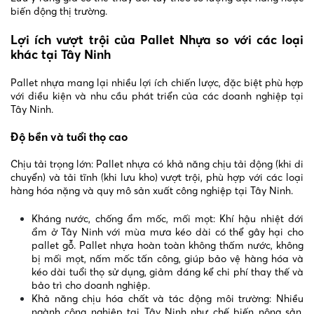
biến động thị trường.
Lợi ích vượt trội của Pallet Nhựa so với các loại
khác tại Tây Ninh
Pallet nhựa mang lại nhiều lợi ích chiến lược, đặc biệt phù hợp
với điều kiện và nhu cầu phát triển của các doanh nghiệp tại
Tây Ninh.
Độ bền và tuổi thọ cao
Chịu tải trọng lớn: Pallet nhựa có khả năng chịu tải động (khi di
chuyển) và tải tĩnh (khi lưu kho) vượt trội, phù hợp với các loại
hàng hóa nặng và quy mô sản xuất công nghiệp tại Tây Ninh.
Kháng nước, chống ẩm mốc, mối mọt: Khí hậu nhiệt đới
ẩm ở Tây Ninh với mùa mưa kéo dài có thể gây hại cho
pallet gỗ. Pallet nhựa hoàn toàn không thấm nước, không
bị mối mọt, nấm mốc tấn công, giúp bảo vệ hàng hóa và
kéo dài tuổi thọ sử dụng, giảm đáng kể chi phí thay thế và
bảo trì cho doanh nghiệp.
Khả năng chịu hóa chất và tác động môi trường: Nhiều
ngành công nghiệp tại Tây Ninh như chế biến nông sản,