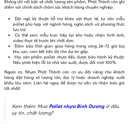
Không chỉ nổi bật về chất lượng sản phẩm, Phát Thành còn ghi
điểm với chính sách chăm sóc khách hàng chuyên nghiệp:
Đội ngũ kỹ thuật hỗ trợ khảo sát thực tế, tư vấn mẫu
pallet phù hợp với ngành hàng, ngân sách và phương thức
lưu trữ.
Có thể xem mẫu trực tiếp tại kho hoặc nhận hình ảnh,
video thực tế trước khi chốt đơn.
Đảm bảo thời gian giao hàng trong vòng 24–72 giờ tùy
khu vực, cam kết tiến độ cho dự án gấp.
Mọi sản phẩm pallet nhựa đều được bảo hành kỹ thuật.
Nếu phát hiện lỗi từ nhà sản xuất, được đổi mới 100%.
Ngoài ra, Nhựa Phát Thành còn có ưu đãi riêng cho khách
hàng đặt hàng số lượng lớn, đại lý hoặc doanh nghiệp xuất
khẩu lâu năm. Liên hệ ngay để được tư vấn và nhận báo giá
tốt nhất!
Xem thêm: Mua
Pallet nhựa Bình Dương
ở đâu
uy tín, chất lượng?