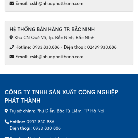
Email:
cskh@nhuaphatthanh.com
HỆ THỐNG BÁN HÀNG TP. BẮC NINH
Khu CN Quế Võ, Tp. Bắc Ninh, Bắc Ninh
Hotline:
0933.830.886
-
Điện thoại:
02439.930.886
Email:
cskh@nhuaphatthanh.com
CÔNG TY TNHH SẢN XUẤT CÔNG NGHIỆP
PHÁT THÀNH
Trụ sở chính:
Phú Diễn, Bắc Từ Liêm, TP Hà Nội
Hotline:
0933 830 886
Điện thoại:
0933 830 886