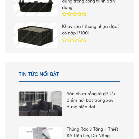
dụng trong công trình dân
dụng
Được xếp
Khay sứa ( thùng nhựa đặc )
hạng
5.00
5
có nắp PT001
sao
Được xếp
hạng
5.00
5
sao
TIN TỨC NỔI BẬT
Sàn nhựa rỗng là gì? Ưu
điểm nổi bật trong xây
dựng hiện đại
Thùng Rác 3 Tầng – Thiết
Kế Tiện Ích, Đa Năng