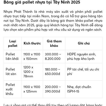
Bảng giá pallet nhựa tại Tây Ninh 2025
Nhựa Phát Thành là nhà máy sản xuất và phân phối pallet
nhựa trực tiếp tại miền Nam, trong đó có hỗ trợ giao hàng tận
nơi tại Tây Ninh. Dưới đây là bảng giá tham khảo pallet nhựa
mới nhất năm 2025, giúp quý khách hàng tại Tây Ninh dễ dàng
lựa chọn sản phẩm phù hợp với nhu cầu sử dụng và ngân sách.
Loại
Giá tham
Kích thước
Ghi chú
pallet
khảo
Pallet
1100 x 1100
300.000 –
HDPE nguyên sinh,
liền khối
x 150mm
8.200.000
phù hợp kho lạnh
1200 x
Pallet
180.000 –
PP tái chế, tối ưu chi
1200 x
lót sàn
650.000đ
phí
78mm
Pallet
1100 x 1100
200.000 –
Nhẹ, đạt chuẩn
xuất
x 125mm
390.000đ
ISPM-15
khẩu
Lưu ý rằng giá có thể thay đổi tùy theo số lượng đặt hàng hoặc