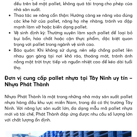
đều trên bề mặt pallet, không quá tải trọng cho phép của
nhà sản xuất.
Thao tác xe nâng cẩn thận: Hướng càng xe nâng vào đúng
các khe hở của pallet, nâng hạ nhẹ nhàng, tránh va đập
mạnh làm vỡ hoặc biến dạng pallet.
Vệ sinh định kỳ: Thường xuyên làm sạch pallet để loại bỏ
bụi bẩn, hóa chất hoặc cặn thực phẩm, đặc biệt quan
trọng với pallet trong ngành vệ sinh cao.
Bảo quản: Khi không sử dụng, nên xếp chồng pallet lên
nhau gọn gàng tại nơi khô ráo, thoáng mát, tránh ánh
nắng mặt trời trực tiếp và nguồn nhiệt cao để kéo dài tuổi
thọ.
Đơn vị cung cấp pallet nhựa tại Tây Ninh uy tín –
Nhựa Phát Thành
Nhựa Phát Thành là một trong những nhà máy sản xuất pallet
nhựa hàng đầu khu vực miền Nam, trong đó có thị trường Tây
Ninh. Với năng lực sản xuất lớn, đa dạng mẫu mã pallet nhựa
mới và tái chế, Phát Thành đáp ứng được nhu cầu số lượng lớn
với chất lượng ổn định.