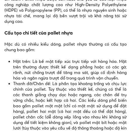
công nghiệp chất lượng cao như High-Density Polyethylene
(HDPE) và Polypropylene (PP), có thể là nhựa nguyên sinh hoặc
nhựa tái chế, mang lại độ bền vượt trội và khả năng tái sử
dụng cao.
Cấu tạo chi tiết của pallet nhựa
Mặc dù có nhiều kiểu dáng, pallet nhựa thường có cấu tạo
chung bao gồm:
Mặt trên: Là bề mặt tiếp xúc trực tiếp với hàng hóa. Mặt
trên thường được thiết kế dạng phẳng hoặc có các gờ,
rãnh, nút chống trượt để tăng ma sát, giúp cố định hàng
hóa và ngăn ngừa trượt đổ trong quá trình vận chuyển.
Thanh đỡ/Chân đế: Là phần tạo khoảng trống và chịu lực
chính của pallet. Tùy thuộc vào thiết kế, chúng có thể là
các thanh giằng chạy dọc hoặc ngang, các chân đế trụ
vững chắc, hoặc kết hợp cả hai. Các kiểu dáng phổ biến
bao gồm pallet một mặt (chỉ có một mặt sử dụng để đặt
hàng), pallet hai mặt (cả hai mặt đều có thể đặt hàng),
pallet chân cốc (dễ dàng xếp lồng vào nhau khi không sử
dụng để tiết kiệm không gian), và pallet mặt bít hoặc mặt
lưới (tùy thuộc vào yêu cầu về độ thông thoáng hoặc độ kín