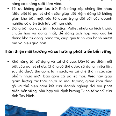
nâng cao năng suất làm việc.
Tối ưu không gian lưu trữ: Khả năng xếp chồng lên nhau
(đặc biệt là pallet chân cốc) giúp tiết kiệm đáng kể không
gian kho bãi, một yếu tố quan trọng đối với các doanh
nghiệp có diện tích lưu trữ hạn chế.
Đồng bộ hóa quy trình logistics: Pallet nhựa có kích thước
chuẩn hóa và đồng nhất, dễ dàng tích hợp vào các hệ
thống kho tự động, băng tải, giúp quy trình vận hành mượt
mà và hiệu quả hơn.
Thân thiện môi trường và xu hướng phát triển bền vững
Khả năng tái sử dụng và tái chế cao: Đây là ưu điểm nổi
bật của pallet nhựa. Chúng có thể được sử dụng nhiều lần,
sau đó được thu gom, làm sạch, và tái chế thành các sản
phẩm nhựa mới, bao gồm cả pallet mới. Việc này giúp
giảm lượng rác thải nhựa ra môi trường, giảm khai thác
gỗ và thể hiện cam kết của doanh nghiệp đối với phát
triển bền vững, phù hợp với định hướng “kinh tế xanh” của
tỉnh Tây Ninh.