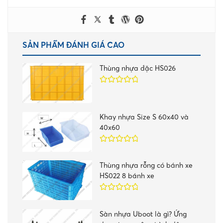
SẢN PHẨM ĐÁNH GIÁ CAO
Thùng nhựa đặc HS026
Được xếp
hạng
5.00
5
sao
Khay nhựa Size S 60x40 và
40x60
Được xếp
hạng
5.00
5
Thùng nhựa rỗng có bánh xe
sao
HS022 8 bánh xe
Được xếp
hạng
5.00
5
Sàn nhựa Uboot là gì? Ứng
sao