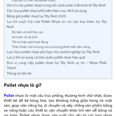
Cấu tạo chi tiết của pallet nhựa
Vai trò của pallet nhựa trong bối cảnh phát triển kinh tế Tây Ninh
Các loại pallet nhựa phổ biến theo mục đích sử dụng
Bảng giá pallet nhựa tại Tây Ninh 2025
Lợi ích vượt trội của Pallet Nhựa so với các loại khác tại Tây
Ninh
Độ bền và tuổi thọ cao
An toàn và vệ sinh
Tối ưu hiệu quả hoạt động
Thân thiện môi trường và xu hướng phát triển bền vững
Lựa chọn pallet nhựa phù hợp cho doanh nghiệp tại Tây Ninh
Lưu ý khi sử dụng và bảo quản pallet nhựa hiệu quả
Đơn vị cung cấp pallet nhựa tại Tây Ninh uy tín – Nhựa Phát
Thành
Thông tin liên hệ
Pallet nhựa là gì?
Pallet
nhựa là một cấu trúc phẳng, thường hình chữ nhật, được
thiết kế để kê hàng hóa, tạo khoảng trống giữa hàng và mặt
sàn, giúp việc nâng hạ, di chuyển và xếp chồng sản phẩm bằng
xe nâng hoặc các thiết bị vận chuyển khác trở nên dễ dàng và
an toàn. Pallet nhựa được sản xuất chủ yếu từ các loại nhựa