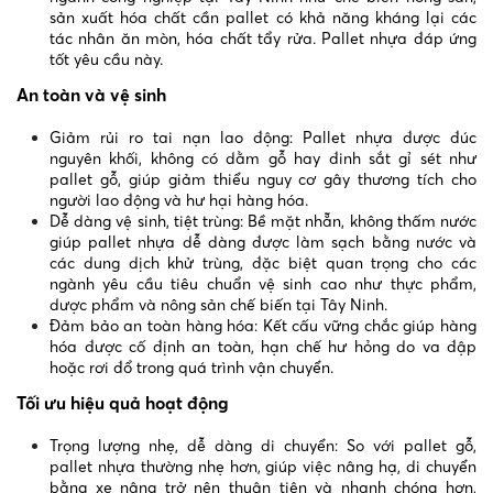
sản xuất hóa chất cần pallet có khả năng kháng lại các
tác nhân ăn mòn, hóa chất tẩy rửa. Pallet nhựa đáp ứng
tốt yêu cầu này.
An toàn và vệ sinh
Giảm rủi ro tai nạn lao động: Pallet nhựa được đúc
nguyên khối, không có dằm gỗ hay đinh sắt gỉ sét như
pallet gỗ, giúp giảm thiểu nguy cơ gây thương tích cho
người lao động và hư hại hàng hóa.
Dễ dàng vệ sinh, tiệt trùng: Bề mặt nhẵn, không thấm nước
giúp pallet nhựa dễ dàng được làm sạch bằng nước và
các dung dịch khử trùng, đặc biệt quan trọng cho các
ngành yêu cầu tiêu chuẩn vệ sinh cao như thực phẩm,
dược phẩm và nông sản chế biến tại Tây Ninh.
Đảm bảo an toàn hàng hóa: Kết cấu vững chắc giúp hàng
hóa được cố định an toàn, hạn chế hư hỏng do va đập
hoặc rơi đổ trong quá trình vận chuyển.
Tối ưu hiệu quả hoạt động
Trọng lượng nhẹ, dễ dàng di chuyển: So với pallet gỗ,
pallet nhựa thường nhẹ hơn, giúp việc nâng hạ, di chuyển
bằng xe nâng trở nên thuận tiện và nhanh chóng hơn,