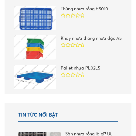
sao
Thùng nhựa rỗng HS010
Được xếp
hạng
5.00
5
sao
Khay nhựa thùng nhựa đặc A5
Được xếp
hạng
5.00
5
sao
Pallet nhựa PL02LS
Được xếp
hạng
5.00
5
sao
TIN TỨC NỔI BẬT
Sàn nhựa rỗng là gì? Ưu