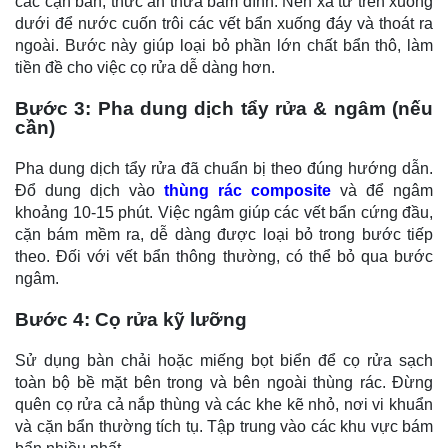
các cặn bẩn, thức ăn thừa bám dính. Nên xả từ trên xuống
dưới để nước cuốn trôi các vết bẩn xuống đáy và thoát ra
ngoài. Bước này giúp loại bỏ phần lớn chất bẩn thô, làm
tiền đề cho việc cọ rửa dễ dàng hơn.
Bước 3: Pha dung dịch tẩy rửa & ngâm (nếu
cần)
Pha dung dịch tẩy rửa đã chuẩn bị theo đúng hướng dẫn.
Đổ dung dịch vào
thùng rác composite
và để ngâm
khoảng 10-15 phút. Việc ngâm giúp các vết bẩn cứng đầu,
cặn bám mềm ra, dễ dàng được loại bỏ trong bước tiếp
theo. Đối với vết bẩn thông thường, có thể bỏ qua bước
ngâm.
Bước 4: Cọ rửa kỹ lưỡng
Sử dụng bàn chải hoặc miếng bọt biển để cọ rửa sạch
toàn bộ bề mặt bên trong và bên ngoài thùng rác. Đừng
quên cọ rửa cả nắp thùng và các khe kẽ nhỏ, nơi vi khuẩn
và cặn bẩn thường tích tụ. Tập trung vào các khu vực bám