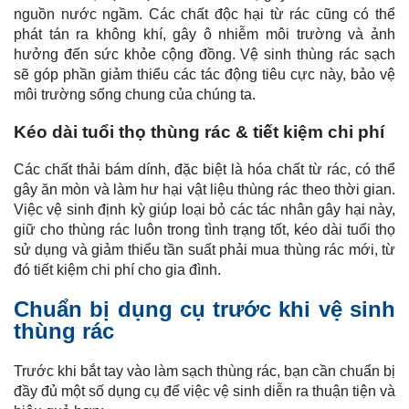
nguồn nước ngầm. Các chất độc hại từ rác cũng có thể
phát tán ra không khí, gây ô nhiễm môi trường và ảnh
hưởng đến sức khỏe cộng đồng. Vệ sinh thùng rác sạch
sẽ góp phần giảm thiểu các tác động tiêu cực này, bảo vệ
môi trường sống chung của chúng ta.
Kéo dài tuổi thọ thùng rác & tiết kiệm chi phí
Các chất thải bám dính, đặc biệt là hóa chất từ rác, có thể
gây ăn mòn và làm hư hại vật liệu thùng rác theo thời gian.
Việc vệ sinh định kỳ giúp loại bỏ các tác nhân gây hại này,
giữ cho thùng rác luôn trong tình trạng tốt, kéo dài tuổi thọ
sử dụng và giảm thiểu tần suất phải mua thùng rác mới, từ
đó tiết kiệm chi phí cho gia đình.
Chuẩn bị dụng cụ trước khi vệ sinh
thùng rác
Trước khi bắt tay vào làm sạch thùng rác, bạn cần chuẩn bị
đầy đủ một số dụng cụ để việc vệ sinh diễn ra thuận tiện và