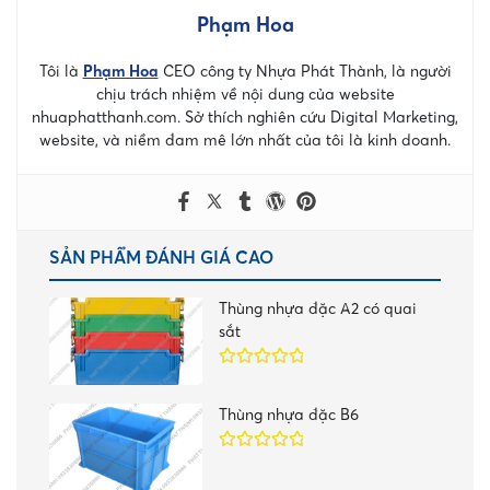
Phạm Hoa
Tôi là
Phạm Hoa
CEO công ty Nhựa Phát Thành, là người
chịu trách nhiệm về nội dung của website
nhuaphatthanh.com. Sở thích nghiên cứu Digital Marketing,
website, và niềm đam mê lớn nhất của tôi là kinh doanh.
SẢN PHẨM ĐÁNH GIÁ CAO
Thùng nhựa đặc A2 có quai
sắt
Được xếp
hạng
5.00
5
Thùng nhựa đặc B6
sao
Được xếp
hạng
5.00
5