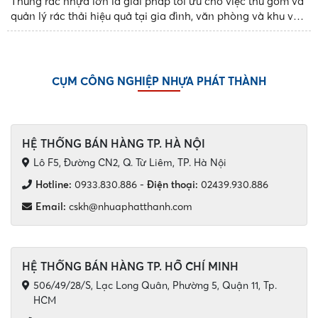
Thùng rác nhựa lớn là giải pháp tối ưu cho việc thu gom và
quản lý rác thải hiệu quả tại gia đình, văn phòng và khu vực
công cộng. Với thiết kế bền bỉ, dung tích đa dạng và tính
năng tiện dụng, các mẫu thùng rác nhựa...
CỤM CÔNG NGHIỆP NHỰA PHÁT THÀNH
HỆ THỐNG BÁN HÀNG TP. HÀ NỘI
Lô F5, Đường CN2, Q. Từ Liêm, TP. Hà Nội
Hotline:
0933.830.886
-
Điện thoại:
02439.930.886
Email:
cskh@nhuaphatthanh.com
HỆ THỐNG BÁN HÀNG TP. HỒ CHÍ MINH
506/49/28/S, Lạc Long Quân, Phường 5, Quận 11, Tp.
HCM