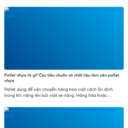
thường gặp phải của mọi người. Để giúp bạn xử lý sự cố
trên một cách dễ dàng, Nhựa Phát Thành chia sẻ bài...
Pallet nhựa là gì? Các tiêu chuẩn và chất liệu làm nên pallet
nhựa
Pallet dùng để vận chuyển hàng hóa một cách ổn định
trong khi nâng lên bởi một xe nâng. Hàng hóa hoặc
container vận chuyển thường được đặt trên pallet được
đảm bảo khi vận chuyển. Kể từ khi pallet được ra đời, việc
sử dụng nó thay thế...