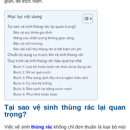
giản, dễ thực hiện.
Mục lục nội dung
Tại sao vệ sinh thùng rác lại quan trọng?
Bảo vệ sức khỏe gia đình
Nâng cao chất lượng không gian sống
Bảo vệ môi trường
Kéo dài tuổi thọ thùng rác & tiết kiệm chi phí
Chuẩn bị dụng cụ trước khi vệ sinh thùng rác
Quy trình vệ sinh thùng rác hiệu quả tại nhà
Bước 1: Loại bỏ hoàn toàn rác thải và túi đựng rác
Bước 2: Xả sơ qua nước
Bước 3: Pha dung dịch tẩy rửa & ngâm (nếu cần)
Bước 4: Cọ rửa kỹ lưỡng
Bước 5: Rửa sạch lại bằng nước sạch
Bước 6: Phơi khô hoàn toàn
Tại sao vệ sinh thùng rác lại quan
trọng?
Việc vệ sinh
thùng rác
không chỉ đơn thuần là loại bỏ mùi