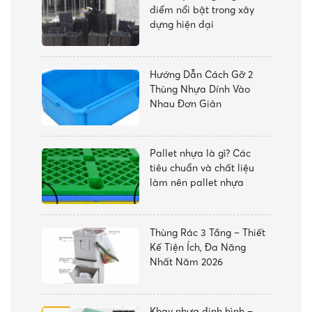
điểm nổi bật trong xây
dựng hiện đại
Hướng Dẫn Cách Gỡ 2
Thùng Nhựa Dính Vào
Nhau Đơn Giản
Pallet nhựa là gì? Các
tiêu chuẩn và chất liệu
làm nên pallet nhựa
Thùng Rác 3 Tầng – Thiết
Kế Tiện Ích, Đa Năng
Nhất Năm 2026
Khay nhựa định hình –