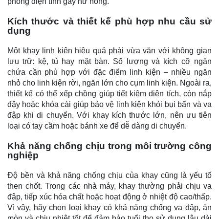
phóng điện tĩnh gây hư hỏng.
Kích thước và thiết kế phù hợp nhu cầu sử
dụng
Một khay linh kiện hiệu quả phải vừa vặn với không gian
lưu trữ: kệ, tủ hay mặt bàn. Số lượng và kích cỡ ngăn
chứa cần phù hợp với đặc điểm linh kiện – nhiều ngăn
nhỏ cho linh kiện rời, ngăn lớn cho cụm linh kiện. Ngoài ra,
thiết kế có thể xếp chồng giúp tiết kiệm diện tích, còn nắp
đậy hoặc khóa cài giúp bảo vệ linh kiện khỏi bụi bẩn và va
đập khi di chuyển. Với khay kích thước lớn, nên ưu tiên
loại có tay cầm hoặc bánh xe để dễ dàng di chuyển.
Khả năng chống chịu trong môi trường công
nghiệp
Độ bền và khả năng chống chịu của khay cũng là yếu tố
then chốt. Trong các nhà máy, khay thường phải chịu va
đập, tiếp xúc hóa chất hoặc hoạt động ở nhiệt độ cao/thấp.
Vì vậy, hãy chọn loại khay có khả năng chống va đập, ăn
mòn và chịu nhiệt tốt để đảm bảo tuổi thọ sử dụng lâu dài