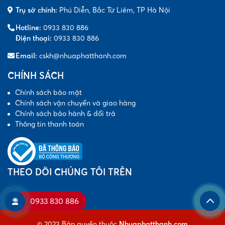
Trụ sở chính:
Phú Diễn, Bắc Từ Liêm, TP Hà Nội
Hotline:
0933 830 886
Điện thoại:
0933 830 886
Email:
cskh@nhuaphatthanh.com
CHÍNH SÁCH
Chính sách bảo mật
Chính sách vận chuyển và giao hàng
Chính sách bảo hành & đổi trả
Thông tin thanh toán
THEO DÕI CHÚNG TÔI TRÊN
0933 830 886
© 2023 Bản quyền thuộc
Nhuaphatthanh.com