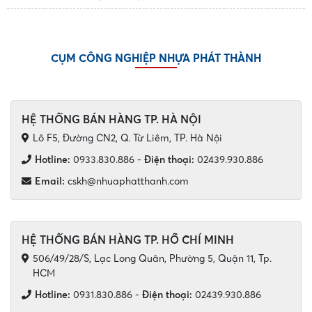
công cộng. Với thiết kế bền bỉ, dung tích đa dạng và tính
năng tiện dụng, các mẫu thùng rác nhựa...
CỤM CÔNG NGHIỆP NHỰA PHÁT THÀNH
HỆ THỐNG BÁN HÀNG TP. HÀ NỘI
Lô F5, Đường CN2, Q. Từ Liêm, TP. Hà Nội
Hotline:
0933.830.886
-
Điện thoại:
02439.930.886
Email:
cskh@nhuaphatthanh.com
HỆ THỐNG BÁN HÀNG TP. HỒ CHÍ MINH
506/49/28/S, Lạc Long Quân, Phường 5, Quận 11, Tp.
HCM
Hotline:
0931.830.886
-
Điện thoại:
02439.930.886