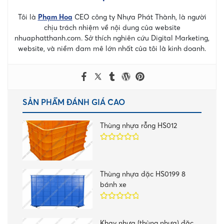
Tôi là
Phạm Hoa
CEO công ty Nhựa Phát Thành, là người
chịu trách nhiệm về nội dung của website
nhuaphatthanh.com. Sở thích nghiên cứu Digital Marketing,
website, và niềm đam mê lớn nhất của tôi là kinh doanh.
SẢN PHẨM ĐÁNH GIÁ CAO
Thùng nhựa rỗng HS012
Được xếp
hạng
5.00
5
sao
Thùng nhựa đặc HS0199 8
bánh xe
Được xếp
hạng
5.00
5
Khay nhựa (thùng nhựa) đặc