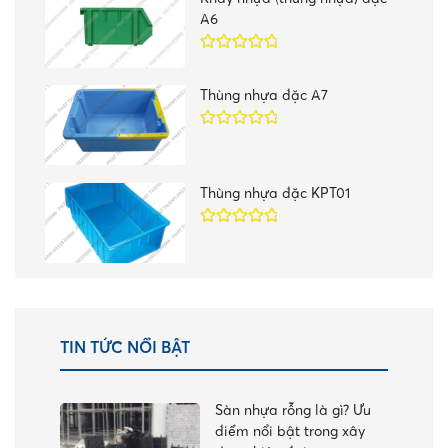
sao
A6
Được xếp
hạng
5.00
5
Thùng nhựa đặc A7
sao
Được xếp
hạng
5.00
5
sao
Thùng nhựa đặc KPT01
Được xếp
hạng
5.00
5
sao
TIN TỨC NỔI BẬT
Sàn nhựa rỗng là gì? Ưu
điểm nổi bật trong xây