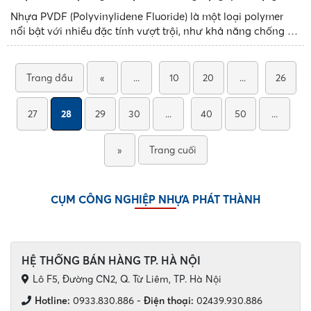
Nhựa PVDF (Polyvinylidene Fluoride) là một loại polymer
nổi bật với nhiều đặc tính vượt trội, như khả năng chống ăn
mòn và chịu nhiệt cao. Loại nhựa này ngày càng được ứng
dụng rộng rãi trong các ngành công nghiệp như hóa chất,
dược phẩm và điện tử....
Trang đầu
«
...
10
20
...
26
27
28
29
30
...
40
50
...
»
Trang cuối
CỤM CÔNG NGHIỆP NHỰA PHÁT THÀNH
HỆ THỐNG BÁN HÀNG TP. HÀ NỘI
Lô F5, Đường CN2, Q. Từ Liêm, TP. Hà Nội
Hotline:
0933.830.886
-
Điện thoại:
02439.930.886