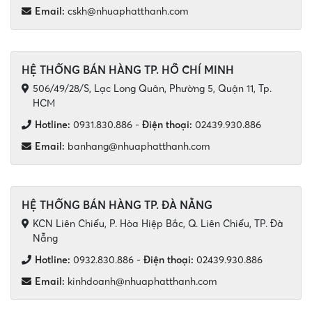
Email:
cskh@nhuaphatthanh.com
HỆ THỐNG BÁN HÀNG TP. HỒ CHÍ MINH
506/49/28/S, Lạc Long Quân, Phường 5, Quận 11, Tp.
HCM
Hotline:
0931.830.886
-
Điện thoại:
02439.930.886
Email:
banhang@nhuaphatthanh.com
HỆ THỐNG BÁN HÀNG TP. ĐÀ NẴNG
KCN Liên Chiểu, P. Hòa Hiệp Bắc, Q. Liên Chiểu, TP. Đà
Nẵng
Hotline:
0932.830.886
-
Điện thoại:
02439.930.886
Email:
kinhdoanh@nhuaphatthanh.com