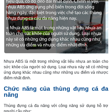
Nhựa ABS là một trong những vật liệu nhựa an toàn cho
sức khỏe của người sử dụng. Loại nhựa này sẽ có những
ứng dụng khác nhau cũng như những ưu điểm và nhược
điểm nhất định.
Chức năng của thùng đựng cá đa
năng
Thùng đựng cá đa năng với công năng sử dụng hỗ trợ
người câu như: