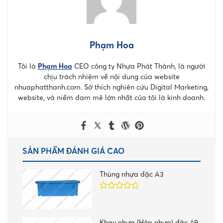
Phạm Hoa
Tôi là
Phạm Hoa
CEO công ty Nhựa Phát Thành, là người
chịu trách nhiệm về nội dung của website
nhuaphatthanh.com. Sở thích nghiên cứu Digital Marketing,
website, và niềm đam mê lớn nhất của tôi là kinh doanh.
SẢN PHẨM ĐÁNH GIÁ CAO
Thùng nhựa đặc A3
Được xếp
hạng
5.00
5
sao
Khay nhựa (Hộp nhựa) đặc A9