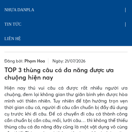
NHỰA DANPLA
TIN TỨC
LIÊN HỆ
Đăng bởi:
Phạm Hoa
Ngày: 21/07/2026
TOP 3 thùng câu cá đa năng được ưa
chuộng hiện nay
Hiện nay thú vui câu cá được rất nhiều người ưa
chuộng, đem lại không gian thư giãn bình yên được hòa
mình với thiên nhiên. Tuy nhiên để tận hưởng trọn vẹn
thời gian câu cá, người đi câu cần chuẩn bị đầy đủ dụng
cụ trước khi đi câu. Để có chuyển đi câu cá thành công
cần chuẩn bị cần câu, mồi, lưỡi câu… thì không thể thiếu
thùng câu cá đa năng đây cũng là một vật dụng vô cùng