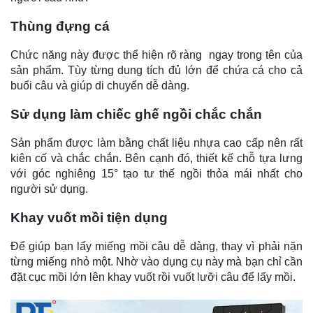
Thùng đựng cá
Chức năng này được thể hiện rõ ràng ngay trong tên của
sản phẩm. Tùy từng dung tích đủ lớn để chứa cá cho cả
buổi câu và giúp di chuyển dễ dàng.
Sử dụng làm chiếc ghế ngồi chắc chắn
Sản phẩm được làm bằng chất liệu nhựa cao cấp nên rất
kiên cố và chắc chắn. Bên cạnh đó, thiết kế chỗ tựa lưng
với góc nghiêng 15° tạo tư thế ngồi thỏa mái nhất cho
người sử dụng.
Khay vuốt mồi tiện dụng
Để giúp bạn lấy miếng mồi câu dễ dàng, thay vì phải nặn
từng miếng nhỏ một. Nhờ vào dụng cụ này mà bạn chỉ cần
đặt cục mồi lớn lên khay vuốt rồi vuốt lưỡi câu để lấy mồi.