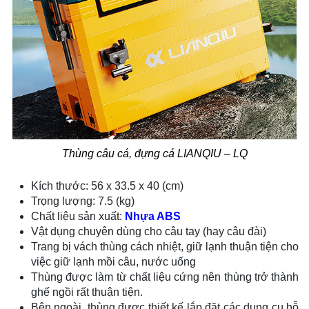
Thùng câu cá, đựng cá LIANQIU – LQ
Kích thước: 56 x 33.5 x 40 (cm)
Trọng lượng: 7.5 (kg)
Chất liệu sản xuất:
Nhựa ABS
Vật dụng chuyên dùng cho câu tay (hay câu đài)
Trang bị vách thùng cách nhiệt, giữ lạnh thuận tiện cho
việc giữ lạnh mồi câu, nước uống
Thùng được làm từ chất liệu cứng nên thùng trở thành
ghế ngồi rất thuận tiện.
Bên ngoài, thùng được thiết kế lắp đặt các dụng cụ hỗ