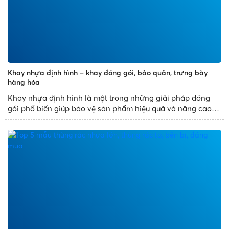
Khay nhựa định hình – khay đóng gói, bảo quản, trưng bày
hàng hóa
Khay nhựa định hình là một trong những giải pháp đóng
gói phổ biến giúp bảo vệ sản phẩm hiệu quả và nâng cao
tính thẩm mỹ. Với thiết kế đa dạng, sản xuất theo khuôn
mẫu có sẵn, khay nhựa định hình mang đến những sản
phẩm đẹp...