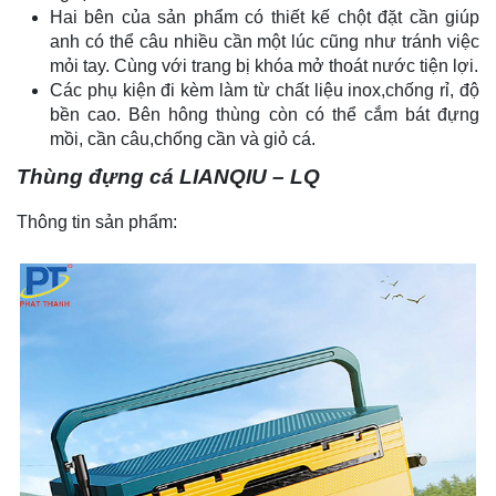
Hai bên của sản phẩm có thiết kế chột đặt cần giúp
anh có thể câu nhiều cần một lúc cũng như tránh việc
mỏi tay. Cùng với trang bị khóa mở thoát nước tiện lợi.
Các phụ kiện đi kèm làm từ chất liệu inox,chống rỉ, độ
bền cao. Bên hông thùng còn có thể cắm bát đựng
mồi, cần câu,chống cần và giỏ cá.
Thùng đựng cá
LIANQIU –
LQ
Thông tin sản phẩm: