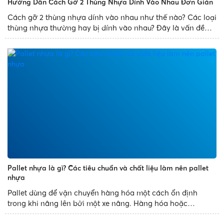
Hướng Dẫn Cách Gỡ 2 Thùng Nhựa Dính Vào Nhau Đơn Giản
Cách gỡ 2 thùng nhựa dính vào nhau như thế nào? Các loại
thùng nhựa thường hay bị dính vào nhau? Đây là vấn đề
thường gặp phải của mọi người. Để giúp bạn xử lý sự cố
trên một cách dễ dàng, Nhựa Phát Thành chia sẻ bài...
Pallet nhựa là gì? Các tiêu chuẩn và chất liệu làm nên pallet
nhựa
Pallet dùng để vận chuyển hàng hóa một cách ổn định
trong khi nâng lên bởi một xe nâng. Hàng hóa hoặc
container vận chuyển thường được đặt trên pallet được