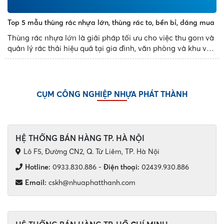
Top 5 mẫu thùng rác nhựa lớn, thùng rác to, bền bỉ, đáng mua
Thùng rác nhựa lớn là giải pháp tối ưu cho việc thu gom và
quản lý rác thải hiệu quả tại gia đình, văn phòng và khu vực
công cộng. Với thiết kế bền bỉ, dung tích đa dạng và tính
năng tiện dụng, các mẫu thùng rác nhựa...
CỤM CÔNG NGHIỆP NHỰA PHÁT THÀNH
HỆ THỐNG BÁN HÀNG TP. HÀ NỘI
Lô F5, Đường CN2, Q. Từ Liêm, TP. Hà Nội
Hotline:
0933.830.886
-
Điện thoại:
02439.930.886
Email:
cskh@nhuaphatthanh.com