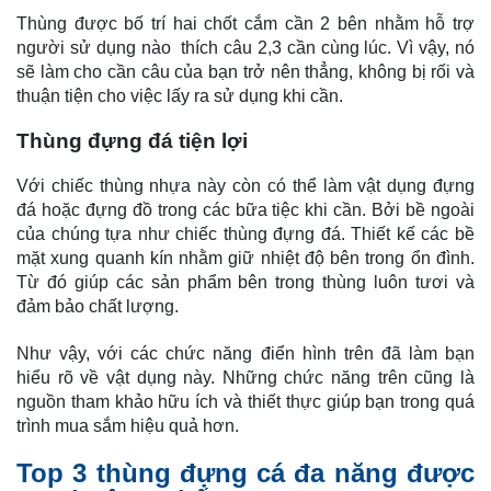
Thùng được bố trí hai chốt cắm cần 2 bên nhằm hỗ trợ
người sử dụng nào thích câu 2,3 cần cùng lúc. Vì vậy, nó
sẽ làm cho cần câu của bạn trở nên thẳng, không bị rối và
thuận tiện cho việc lấy ra sử dụng khi cần.
Thùng đựng đá tiện lợi
Với chiếc thùng nhựa này còn có thể làm vật dụng đựng
đá hoặc đựng đồ trong các bữa tiệc khi cần. Bởi bề ngoài
của chúng tựa như chiếc thùng đựng đá. Thiết kế các bề
mặt xung quanh kín nhằm giữ nhiệt độ bên trong ổn đình.
Từ đó giúp các sản phẩm bên trong thùng luôn tươi và
đảm bảo chất lượng.
Như vậy, với các chức năng điển hình trên đã làm bạn
hiểu rõ về vật dụng này. Những chức năng trên cũng là
nguồn tham khảo hữu ích và thiết thực giúp bạn trong quá
trình mua sắm hiệu quả hơn.
Top 3 thùng đựng cá đa năng được