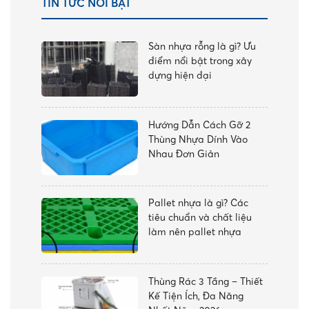
TIN TỨC NỔI BẬT
Sàn nhựa rỗng là gì? Ưu
điểm nổi bật trong xây
dựng hiện đại
Hướng Dẫn Cách Gỡ 2
Thùng Nhựa Dính Vào
Nhau Đơn Giản
Pallet nhựa là gì? Các
tiêu chuẩn và chất liệu
làm nên pallet nhựa
Thùng Rác 3 Tầng – Thiết
Kế Tiện Ích, Đa Năng