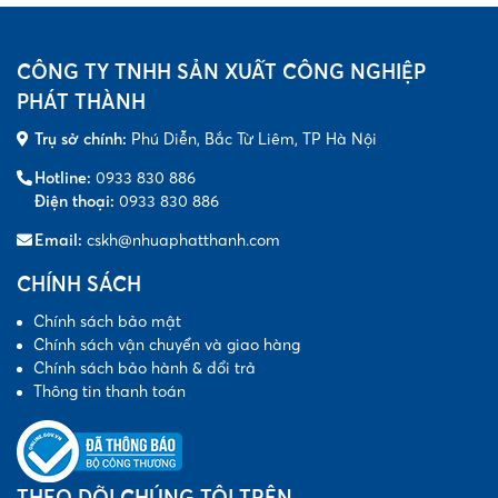
CÔNG TY TNHH SẢN XUẤT CÔNG NGHIỆP
PHÁT THÀNH
Trụ sở chính:
Phú Diễn, Bắc Từ Liêm, TP Hà Nội
Hotline:
0933 830 886
Điện thoại:
0933 830 886
Email:
cskh@nhuaphatthanh.com
CHÍNH SÁCH
Chính sách bảo mật
Chính sách vận chuyển và giao hàng
Chính sách bảo hành & đổi trả
Thông tin thanh toán
THEO DÕI CHÚNG TÔI TRÊN