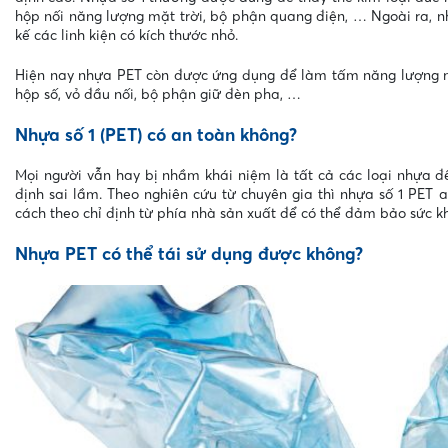
hộp nối năng lượng mặt trời, bộ phận quang điện, … Ngoài ra, nh
kế các linh kiện có kích thước nhỏ.
Hiện nay nhựa PET còn được ứng dụng để làm tấm năng lượng mặt
hộp số, vỏ đầu nối, bộ phận giữ đèn pha, …
Nhựa số 1 (PET) có an toàn không?
Mọi người vẫn hay bị nhầm khái niệm là tất cả các loại nhựa đề
định sai lầm. Theo nghiên cứu từ chuyên gia thì nhựa số 1 PET 
cách theo chỉ định từ phía nhà sản xuất để có thể đảm bảo sức k
Nhựa PET có thể tái sử dụng được không?