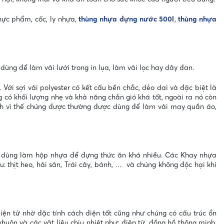
hực phẩm, cốc, ly nhựa,
thùng nhựa đựng nước 500l
,
thùng nhựa
ùng để làm vải lưới trong in lụa, làm vải lọc hay dây đan.
i sợi vải polyester có kết cấu bền chắc, dẻo dai và đặc biệt là
ng có khối lượng nhẹ và khả năng chắn gió khá tốt, ngoài ra nó còn
hính vì thế chúng được thường được dùng để làm vải may quần áo,
 dùng làm hộp nhựa để đựng thức ăn khá nhiều. Các Khay nhựa
thịt heo, hải sản, Trái cây, bánh, … và chúng không độc hại khi
n tử nhờ đặc tính cách điện tốt cũng như chúng có cấu trúc ổn
uôn và các vật liệu chịu nhiệt như: điện từ, đồng hồ thông minh,