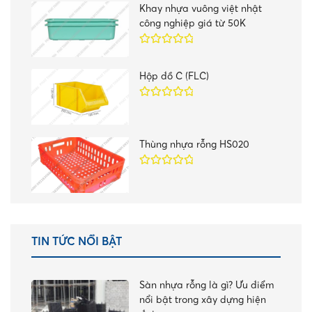
sao
Khay nhựa vuông việt nhật
công nghiệp giá từ 50K
Được xếp
hạng
5.00
5
Hộp đồ C (FLC)
sao
Được xếp
hạng
5.00
5
sao
Thùng nhựa rỗng HS020
Được xếp
hạng
5.00
5
sao
TIN TỨC NỔI BẬT
Sàn nhựa rỗng là gì? Ưu điểm
nổi bật trong xây dựng hiện