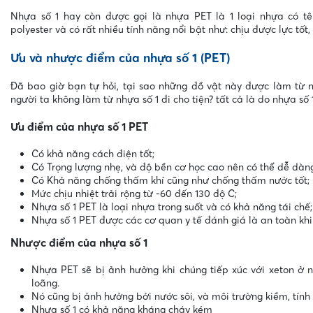
Nhựa số 1 hay còn được gọi là nhựa PET là 1 loại nhựa có tê
polyester và có rất nhiều tính năng nổi bật như: chịu được lực tốt
Ưu và nhược điểm của nhựa số 1 (PET)
Đã bao giờ bạn tự hỏi, tại sao những đồ vật này được làm từ 
người ta không làm từ nhựa số 1 đi cho tiện? tất cả là do nhựa s
Ưu điểm của nhựa số 1 PET
Có khả năng cách điện tốt;
Có Trọng lượng nhẹ, và độ bền cơ học cao nên có thể dễ dàn
Có Khả năng chống thấm khí cũng như chống thấm nước tốt;
Mức chịu nhiệt trải rộng từ -60 đến 130 độ C;
Nhựa số 1 PET là loại nhựa trong suốt và có khả năng tái chế;
Nhựa số 1 PET được các cơ quan y tế đánh giá là an toàn kh
Nhược điểm của nhựa số 1
Nhựa PET sẽ bị ảnh hưởng khi chúng tiếp xúc với xeton ở n
loãng.
Nó cũng bị ảnh hưởng bởi nước sôi, và môi trường kiềm, tín
Nhựa số 1 có khả năng kháng cháy kém