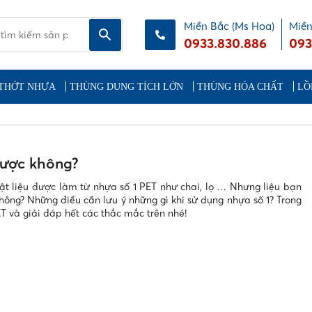
Miền Bắc (Ms Hoa)
Miền
0933.830.886
093
THỚT NHỰA
THÙNG DUNG TÍCH LỚN
THÙNG HÓA CHẤT
LỒ
được không?
ật liệu được làm từ nhựa số 1 PET như chai, lọ … Nhưng liệu bạn
hông? Những điều cần lưu ý những gì khi sử dụng nhựa số 1? Trong
PET và giải đáp hết các thắc mắc trên nhé!