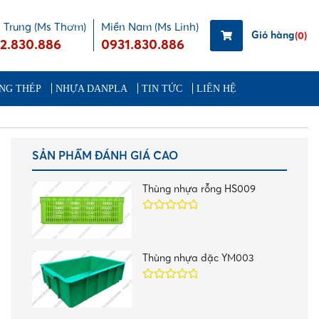
 Trung (Ms Thơm)
Miền Nam (Ms Linh)
Giỏ hàng
(0)
2.830.886
0931.830.886
NG THÉP
NHỰA DANPLA
TIN TỨC
LIÊN HỆ
SẢN PHẨM ĐÁNH GIÁ CAO
Thùng nhựa rỗng HS009
Được xếp
hạng
5.00
5
sao
Thùng nhựa đặc YM003
Được xếp
hạng
5.00
5