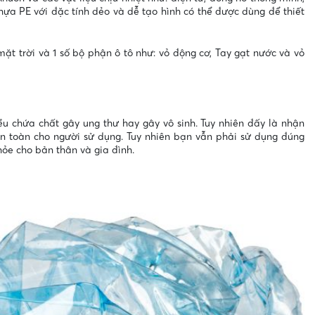
ựa PE với đặc tính dẻo và dễ tạo hình có thể được dùng để thiết
 trời và 1 số bộ phận ô tô như: vỏ động cơ, Tay gạt nước và vỏ
u chứa chất gây ung thư hay gây vô sinh. Tuy nhiên đấy là nhận
an toàn cho người sử dụng. Tuy nhiên bạn vẫn phải sử dụng đúng
hỏe cho bản thân và gia đình.