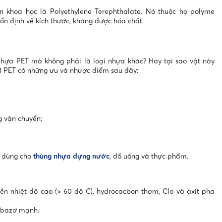
n khoa học là Polyethylene Terephthalate. Nó thuộc họ polyme
, ổn định về kích thước, kháng được hóa chất.
nhựa PET mà không phải là loại nhựa khác? Hay tại sao vật này
ố 1 PET có những ưu và nhược điểm sau đây:
g vận chuyển;
i dùng cho
thùng nhựa đựng nước
, đồ uống và thực phẩm.
ền nhiệt độ cao (> 60 độ C), hydrocacbon thơm, Clo và axit pha
h bazơ mạnh.