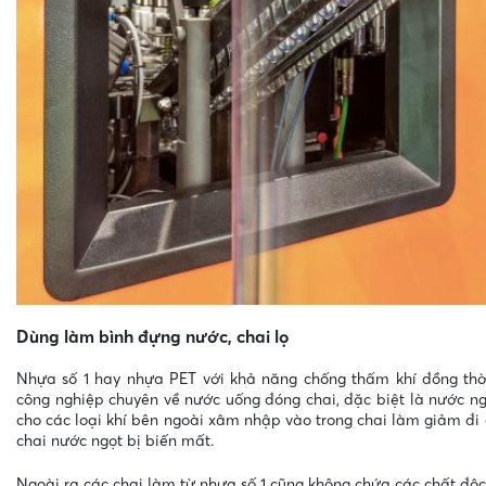
Dùng làm bình đựng nước, chai lọ
Nhựa số 1 hay nhựa PET với khả năng chống thấm khí đồng th
công nghiệp chuyên về nước uống đóng chai, đặc biệt là nước n
cho các loại khí bên ngoài xâm nhập vào trong chai làm giảm đi 
chai nước ngọt bị biến mất.
Ngoài ra các chai làm từ nhựa số 1 cũng không chứa các chất độc