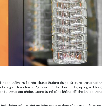
ời ngăn thấm nước nên chúng thường được sử dụng trong ngành
gọt có ga. Chai nhựa được sản xuất từ nhựa PET giúp ngăn không
chất lượng sản phẩm, tương tự nó cũng không để cho khí ga trong
 hại, không mùi và khá an toàn cho sức khỏe của người tiêu dùng.