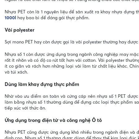
Nhựa PET còn là 1 nguyên liệu để sản xuất ra khay nhựa đựng t
1000l
hay bao bì để đóng gói thực phẩm.
Vải polyester
Sợi mono PET hay còn được gọi là vải polyester thường hay được d
Nhựa số 1 còn được ứng dụng trong ngành công nghiệp may mặc. Vớ
rất ít nhăn và có độ co rút tốt hơn vải cotton. Vải polyester thườ
ít co giãn và rách hơn những loại vải làm từ chất liệu khác. C
và túi xách.
Dùng làm khay đựng thực phẩm
Nhờ vào ưu điểm an toàn và cứng cáp nên nhựa số 1 PET được
làm bằng nhựa số 1 thường dùng để đựng các loại thực phẩm sau: 
tiếp xúc với thức ăn.
Ứng dụng trong điện tử và công nghệ Ô tô
Nhựa PET cũng được ứng dụng khá nhiều trong ngành điện và điệ
định cao. Nhựa số 1 thường được dùng để thay thế kim loại đúc kh