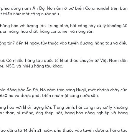
 phía đông nam Ấn Độ. Nó nằm ở bờ biển Coromandel trên bán
t triển như một cảng nước sâu.
àng hóa với lượng lớn. Trung bình, hải cảng này xử lý khoảng 30
 xi măng, hóa chất, hàng container và nông sản.
ng từ 7 đến 14 ngày, tùy thuộc vào tuyến đường, hãng tàu và điều
i: Có nhiều hãng tàu quốc tế khai thác chuyến từ Việt Nam đến
e, MSC, và nhiều hãng tàu khác.
hía đông bắc Ấn Độ. Nó nằm trên sông Hugli, một nhánh chảy của
 650 ha và được phát triển như một cảng nước sâu.
ng hóa với khối lượng lớn. Trung bình, hải cảng này xử lý khoảng
ư than, xi măng, ống thép, sắt, hàng hóa nông nghiệp và hàng
ao động từ 14 đến 21 ngày, phụ thuộc vào tuyến đường, hãng tàu