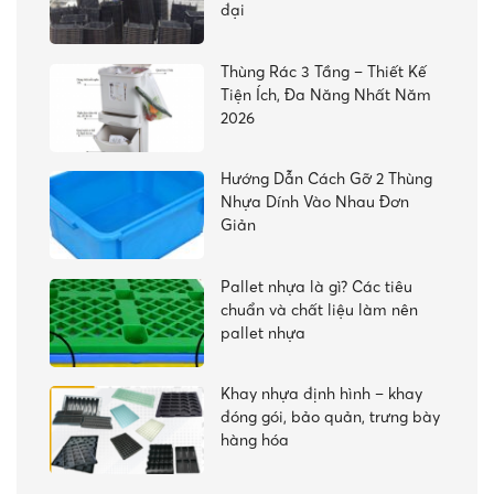
đại
Thùng Rác 3 Tầng – Thiết Kế
Tiện Ích, Đa Năng Nhất Năm
2026
Hướng Dẫn Cách Gỡ 2 Thùng
Nhựa Dính Vào Nhau Đơn
Giản
Pallet nhựa là gì? Các tiêu
chuẩn và chất liệu làm nên
pallet nhựa
Khay nhựa định hình – khay
đóng gói, bảo quản, trưng bày
hàng hóa