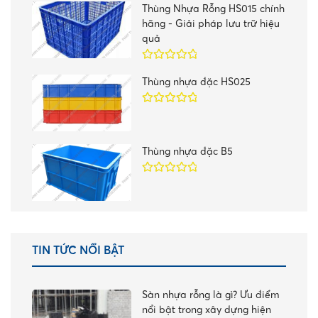
sao
Thùng Nhựa Rỗng HS015 chính
hãng - Giải pháp lưu trữ hiệu
quả
Được xếp
Thùng nhựa đặc HS025
hạng
5.00
5
sao
Được xếp
hạng
5.00
5
sao
Thùng nhựa đặc B5
Được xếp
hạng
5.00
5
sao
TIN TỨC NỔI BẬT
Sàn nhựa rỗng là gì? Ưu điểm
nổi bật trong xây dựng hiện