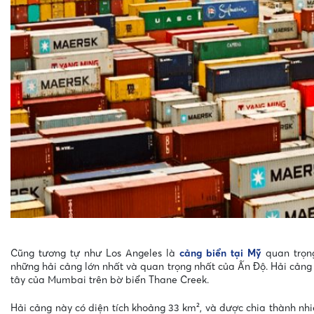
Cũng tương tự như Los Angeles là
cảng biển tại Mỹ
quan trọng
những hải cảng lớn nhất và quan trọng nhất của Ấn Độ. Hải cản
tây của Mumbai trên bờ biển Thane Creek.
Hải cảng này có diện tích khoảng 33 km², và được chia thành nh