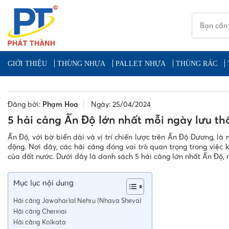
GIỚI THIỆU
THÙNG NHỰA
PALLET NHỰA
THÙNG RÁC
Đăng bởi:
Phạm Hoa
Ngày: 25/04/2024
5 hải cảng Ấn Độ lớn nhất mỗi ngày lưu th
Ấn Độ, với bờ biển dài và vị trí chiến lược trên Ấn Độ Dương, là
động. Nơi đây, các hải cảng đóng vai trò quan trọng trong việc 
của đất nước. Dưới đây là danh sách 5 hải cảng lớn nhất Ấn Độ,
Mục lục nội dung
Hải cảng Jawaharlal Nehru (Nhava Sheva)
Hải cảng Chennai
Hải cảng Kolkata