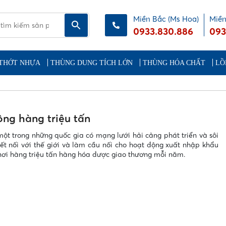
Miền Bắc (Ms Hoa)
Miền
0933.830.886
093
THỚT NHỰA
THÙNG DUNG TÍCH LỚN
THÙNG HÓA CHẤT
LỒ
ông hàng triệu tấn
 một trong những quốc gia có mạng lưới hải cảng phát triển và sôi
kết nối với thế giới và làm cầu nối cho hoạt động xuất nhập khẩu
 nơi hàng triệu tấn hàng hóa được giao thương mỗi năm.