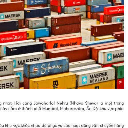
 nhất, Hải cảng Jawaharlal Nehru (Nhava Sheva) là một trong
g này nằm ở thành phố Mumbai, Maharashtra, Ấn Độ, khu vực phía
iều khu vực khác nhau để phục vụ các hoạt động vận chuyển hàng