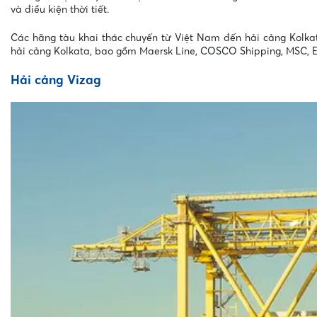
và điều kiện thời tiết.
Các hãng tàu khai thác chuyến từ Việt Nam đến hải cảng Kolkat
hải cảng Kolkata, bao gồm Maersk Line, COSCO Shipping, MSC, Ev
Hải cảng Vizag