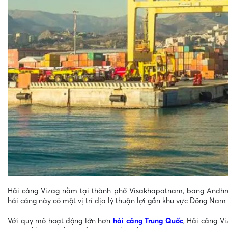
Hải cảng Vizag nằm tại thành phố Visakhapatnam, bang Andhra
hải cảng này có một vị trí địa lý thuận lợi gần khu vực Đông Nam 
Với quy mô hoạt động lớn hơn
hải cảng Trung Quốc
, Hải cảng V