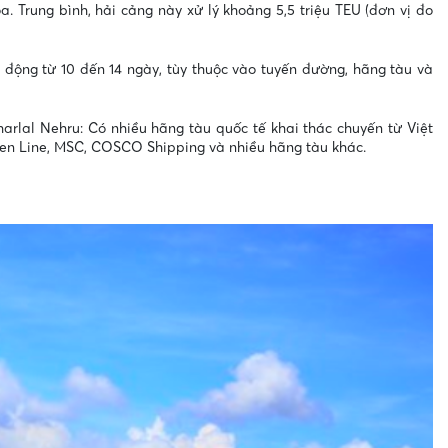
 Trung bình, hải cảng này xử lý khoảng 5,5 triệu TEU (đơn vị đo
động từ 10 đến 14 ngày, tùy thuộc vào tuyến đường, hãng tàu và
rlal Nehru: Có nhiều hãng tàu quốc tế khai thác chuyến từ Việt
n Line, MSC, COSCO Shipping và nhiều hãng tàu khác.