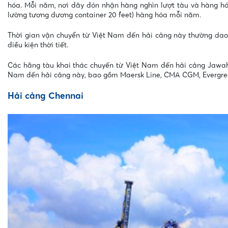
hóa. Mỗi năm, nơi đây đón nhận hàng nghìn lượt tàu và hàng hóa.
lường tương đương container 20 feet) hàng hóa mỗi năm.
Thời gian vận chuyển từ Việt Nam đến hải cảng này thường dao 
điều kiện thời tiết.
Các hãng tàu khai thác chuyến từ Việt Nam đến hải cảng Jawaha
Nam đến hải cảng này, bao gồm Maersk Line, CMA CGM, Evergree
Hải cảng Chennai