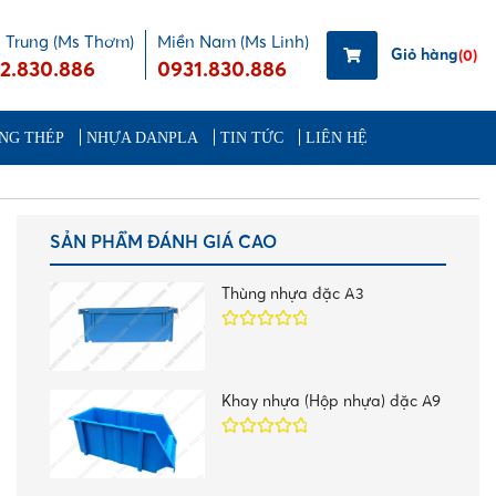
 Trung (Ms Thơm)
Miền Nam (Ms Linh)
Giỏ hàng
(0)
2.830.886
0931.830.886
NG THÉP
NHỰA DANPLA
TIN TỨC
LIÊN HỆ
SẢN PHẨM ĐÁNH GIÁ CAO
Thùng nhựa đặc A3
Được xếp
hạng
5.00
5
sao
Khay nhựa (Hộp nhựa) đặc A9
Được xếp
hạng
5.00
5