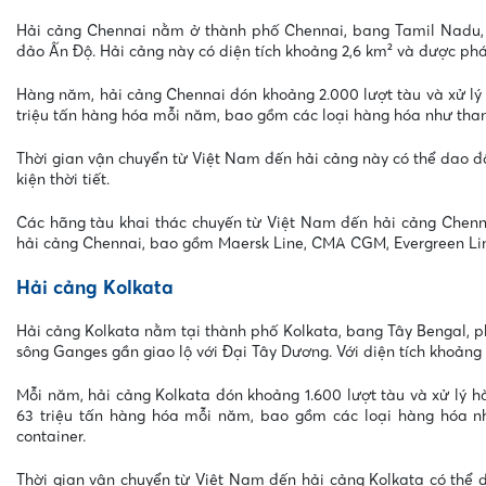
Hải cảng Chennai nằm ở thành phố Chennai, bang Tamil Nadu,
đảo Ấn Độ. Hải cảng này có diện tích khoảng 2,6 km² và được phá
Hàng năm, hải cảng Chennai đón khoảng 2.000 lượt tàu và xử lý h
triệu tấn hàng hóa mỗi năm, bao gồm các loại hàng hóa như than,
Thời gian vận chuyển từ Việt Nam đến hải cảng này có thể dao độ
kiện thời tiết.
Các hãng tàu khai thác chuyến từ Việt Nam đến hải cảng Chenna
hải cảng Chennai, bao gồm Maersk Line, CMA CGM, Evergreen Lin
Hải cảng Kolkata
Hải cảng Kolkata nằm tại thành phố Kolkata, bang Tây Bengal, p
sông Ganges gần giao lộ với Đại Tây Dương. Với diện tích khoảng
Mỗi năm, hải cảng Kolkata đón khoảng 1.600 lượt tàu và xử lý hà
63 triệu tấn hàng hóa mỗi năm, bao gồm các loại hàng hóa nh
container.
Thời gian vận chuyển từ Việt Nam đến hải cảng Kolkata có thể d