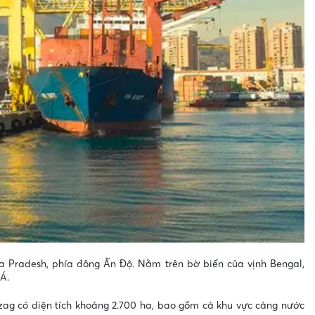
 Pradesh, phía đông Ấn Độ. Nằm trên bờ biển của vịnh Bengal,
Á.
izag có diện tích khoảng 2.700 ha, bao gồm cả khu vực cảng nước