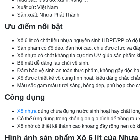
Xuất xứ: Việt Nam
Sản xuất: Nhựa Phát Thành
Ưu điểm nổi bật
Xô 6 lít có chất liệu nhựa nguyên sinh HDPE/PP có độ 
Sản phẩm có độ dẻo, đàn hồi cao, chịu được lực va đập
Xô nhựa có chất kháng tia cực tim UV giúp sản phẩm kh
Bề mặt dễ dàng lau chùi vệ sinh,
Đảm bảo vệ sinh an toàn thực phẩm, không gây độc hại
Xô được thiết kế vô cùng linh hoạt, kiểu dáng chắc ch
Màu sắc gam màu tươi sáng, bóng đẹp, phù hợp cho các
Công dụng
Xô nhựa
dùng chứa đựng nước sinh hoạt hay chất lỏn
Có thể ứng dụng trong khôn gian gia đình để trồng rau 
Xô nhờ có thiết kế thành cao khoang đáy rộng nên có 
Hình ảnh sản phẩm
Xô 6 lít của Nhự