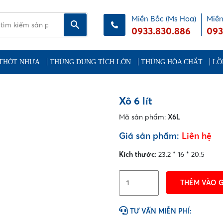
Miền Bắc (Ms Hoa)
Miền
0933.830.886
093
THỚT NHỰA
THÙNG DUNG TÍCH LỚN
THÙNG HÓA CHẤT
LỒ
Xô 6 lít
Mã sản phẩm:
X6L
Giá sản phẩm:
Liên hệ
Kích thước
: 23.2 * 16 * 20.5
Xô
THÊM VÀO 
6
lít
số
TƯ VẤN MIỄN PHÍ:
lượng