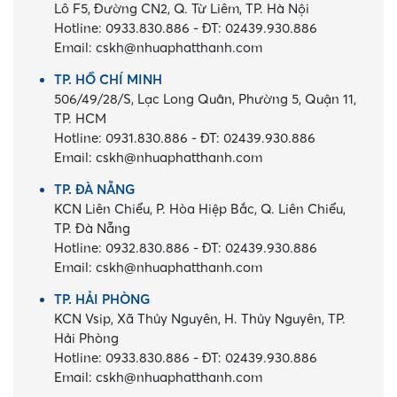
Lô F5, Đường CN2, Q. Từ Liêm, TP. Hà Nội
Hotline:
0933.830.886
-
ĐT:
02439.930.886
Email:
cskh@nhuaphatthanh.com
TP. HỒ CHÍ MINH
506/49/28/S, Lạc Long Quân, Phường 5, Quận 11,
TP. HCM
Hotline:
0931.830.886
-
ĐT:
02439.930.886
Email:
cskh@nhuaphatthanh.com
TP. ĐÀ NẴNG
KCN Liên Chiểu, P. Hòa Hiệp Bắc, Q. Liên Chiểu,
TP. Đà Nẵng
Hotline:
0932.830.886
-
ĐT:
02439.930.886
Email:
cskh@nhuaphatthanh.com
TP. HẢI PHÒNG
KCN Vsip, Xã Thủy Nguyên, H. Thủy Nguyên, TP.
Hải Phòng
Hotline:
0933.830.886
-
ĐT:
02439.930.886
Email:
cskh@nhuaphatthanh.com