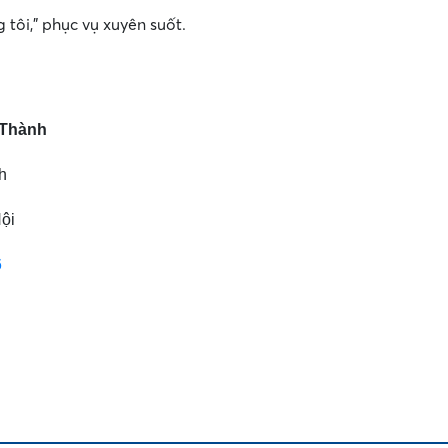
 tôi,” phục vụ xuyên suốt.
 Thành
h
ội
6