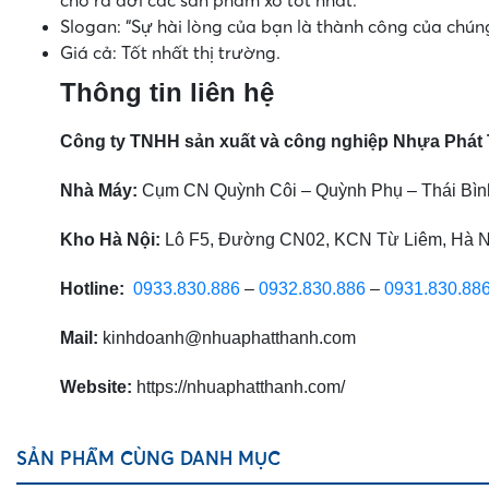
cho ra đời các sản phẩm xô tốt nhất.
Slogan: “Sự hài lòng của bạn là thành công của chúng
Giá cả: Tốt nhất thị trường.
Thông tin liên hệ
Công ty TNHH sản xuất và công nghiệp Nhựa Phát
Nhà Máy:
Cụm CN Quỳnh Côi – Quỳnh Phụ – Thái Bìn
Kho Hà Nội:
Lô F5, Đường CN02, KCN Từ Liêm, Hà N
Hotline:
0933.830.886
–
0932.830.886
–
0931.830.88
Mail:
kinhdoanh@nhuaphatthanh.com
Website:
https://nhuaphatthanh.com/
SẢN PHẨM CÙNG DANH MỤC