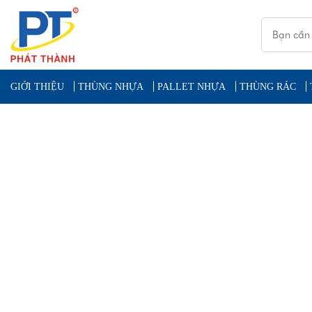
GIỚI THIỆU
THÙNG NHỰA
PALLET NHỰA
THÙNG RÁC