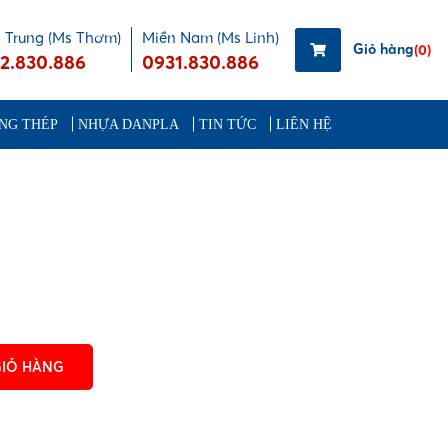
 Trung (Ms Thơm)
Miền Nam (Ms Linh)
Giỏ hàng
(0)
2.830.886
0931.830.886
NG THÉP
NHỰA DANPLA
TIN TỨC
LIÊN HỆ
GIỎ HÀNG