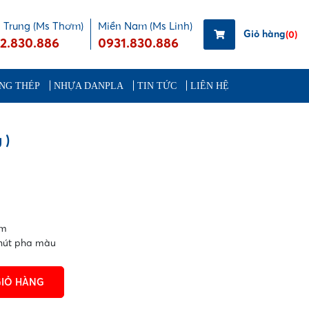
 Trung (Ms Thơm)
Miền Nam (Ms Linh)
Giỏ hàng
(0)
2.830.886
0931.830.886
NG THÉP
NHỰA DANPLA
TIN TỨC
LIÊN HỆ
 )
am
 nút pha màu
GIỎ HÀNG