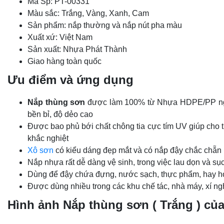
Mã Sp: PT-00331
Màu sắc: Trắng, Vàng, Xanh, Cam
Sản phẩm: nắp thường và nắp nút pha màu
Xuất xứ: Việt Nam
Sản xuất: Nhựa Phát Thành
Giao hàng toàn quốc
Ưu điểm và ứng dụng
Nắp thùng sơn
được làm 100% từ Nhựa HDPE/PP nguy
bền bỉ, độ dẻo cao
Được bao phủ bới chất chông tia cực tím UV giúp cho th
khắc nghiệt
Xô sơn
có kiểu dáng đẹp mắt và có nắp đậy chắc chẵn 
Nắp nhựa rất dễ dàng vệ sinh, trong việc lau dọn và s
Dùng để đậy chứa đựng, nước sạch, thực phẩm, hay 
Được dùng nhiều trong các khu chế tác, nhà máy, xí n
Hình ảnh
Nắp thùng sơn ( Trắng ) củ