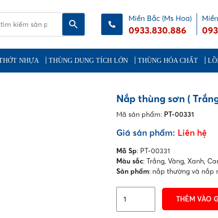
Miền Bắc (Ms Hoa)
Miền
0933.830.886
093
THỚT NHỰA
THÙNG DUNG TÍCH LỚN
THÙNG HÓA CHẤT
LỒ
Nắp thùng sơn ( Trắng
Mã sản phẩm:
PT-00331
Giá sản phẩm:
Liên hệ
Mã Sp
: PT-00331
Màu sắc
: Trắng, Vàng, Xanh, C
Sản phẩm
: nắp thường và nắp
Nắp
THÊM VÀO 
thùng
sơn