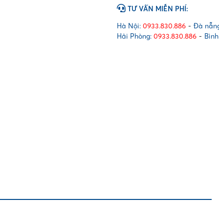
(
TƯ VẤN MIỄN PHÍ:
Trắng
)
Hà Nội:
0933.830.886
-
Đà nẵng
số
Hải Phòng:
0933.830.886
-
Bình
lượng