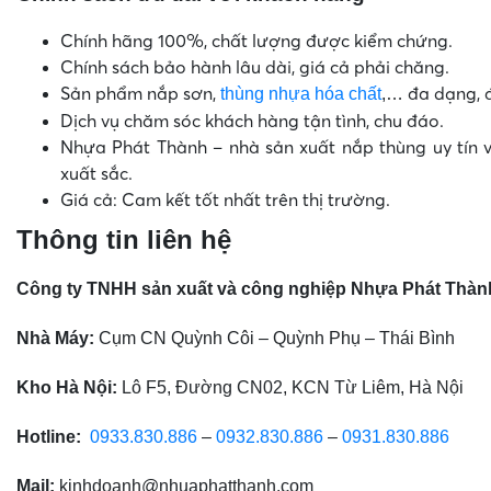
Chính hãng 100%, chất lượng được kiểm chứng.
Chính sách bảo hành lâu dài, giá cả phải chăng.
Sản phẩm nắp sơn,
đa dạng, 
thùng nhựa hóa chất
,…
Dịch vụ chăm sóc khách hàng tận tình, chu đáo.
Nhựa Phát Thành – nhà sản xuất nắp thùng uy tín v
xuất sắc.
Giá cả: Cam kết tốt nhất trên thị trường.
Thông tin liên hệ
Công ty TNHH sản xuất và công nghiệp Nhựa Phát Thàn
Nhà Máy:
Cụm CN Quỳnh Côi – Quỳnh Phụ – Thái Bình
Kho Hà Nội:
Lô F5, Đường CN02, KCN Từ Liêm, Hà Nội
Hotline:
0933.830.886
–
0932.830.886
–
0931.830.886
Mail:
kinhdoanh@nhuaphatthanh.com