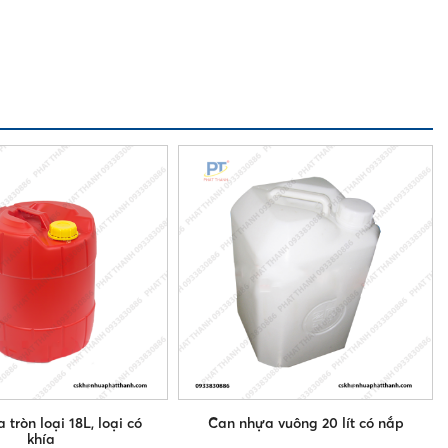
tròn loại 18L, loại có
Can nhựa vuông 20 lít có nắp
khía