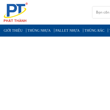
GIỚI THIỆU
THÙNG NHỰA
PALLET NHỰA
THÙNG RÁC