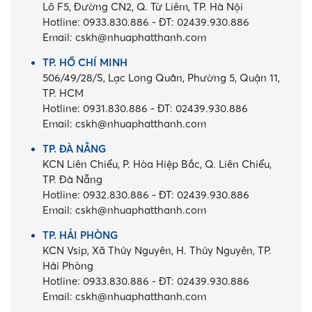
Lô F5, Đường CN2, Q. Từ Liêm, TP. Hà Nội
Hotline:
0933.830.886
-
ĐT:
02439.930.886
Email:
cskh@nhuaphatthanh.com
TP. HỒ CHÍ MINH
506/49/28/S, Lạc Long Quân, Phường 5, Quận 11,
TP. HCM
Hotline:
0931.830.886
-
ĐT:
02439.930.886
Email:
cskh@nhuaphatthanh.com
TP. ĐÀ NẴNG
KCN Liên Chiểu, P. Hòa Hiệp Bắc, Q. Liên Chiểu,
TP. Đà Nẵng
Hotline:
0932.830.886
-
ĐT:
02439.930.886
Email:
cskh@nhuaphatthanh.com
TP. HẢI PHÒNG
KCN Vsip, Xã Thủy Nguyên, H. Thủy Nguyên, TP.
Hải Phòng
Hotline:
0933.830.886
-
ĐT:
02439.930.886
Email:
cskh@nhuaphatthanh.com