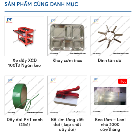
SẢN PHẨM CÙNG DANH MỤC
Xe đẩy XCD
Khay cơm inox
Đinh tán dài
100T3 Ngăn kéo
Hot
Dây đai PET xanh
Bộ kìm tăng xiết
Keo tăm – Loại
(25×1)
đai ( kẹp chặt
nhỏ 2000
dây đai)
cây/thùng