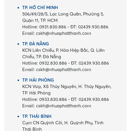
TP. HỒ CHÍ MINH
506/49/28/S, Lạc Long Quân, Phường 5,
Quận 11, TP. HCM
Hotline:
0931.830.886
-
ĐT:
02439.930.886
Email:
cskh@nhuaphatthanh.com
TP. ĐÀ NẴNG
KCN Liên Chiểu, P. Hòa Hiệp Bắc, Q. Liên
Chiểu, TP. Đà Nẵng
Hotline:
0932.830.886
-
ĐT:
02439.930.886
Email:
cskh@nhuaphatthanh.com
TP. HẢI PHÒNG
KCN Vsip, Xã Thủy Nguyên, H. Thủy Nguyên,
TP. Hải Phòng
Hotline:
0933.830.886
-
ĐT:
02439.930.886
Email:
cskh@nhuaphatthanh.com
TP. THÁI BÌNH
Cụm CN Quỳnh Côi, H. Quỳnh Phụ, Tỉnh
Thái Bình