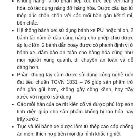
Khung nâng: là bộ phận tiếp xúc trực tiếp với hàng
hóa, có tác dụng nâng đỡ hàng hóa. Được cấu tạo từ
thép đúc chắn chắn với các mối hàn gắn kết tỉ mỉ,
bền chắc.
Hệ thống bánh xe: sử dụng bánh xe PU hoặc nilon, 2
bánh tải nằm ở đầu càng nâng cho phép chịu được
áp lực lớn, 2 bánh dẫn xoay được có phanh định vị ở
bánh xe, đảm bảo an toàn cho hàng hóa cũng như
mọi người xung quanh, di chuyển an toàn và dễ
dàng hơn.
Phần khung tay cầm được sử dụng công nghệ uốn
đạt tiêu chuẩn TCVN 1831 – 76 giúp sản phẩm trở
nên gần gũi hơn, không gây cồng kềnh, hay trầy
xước với người sử dụng
Các mỗi hàn của xe rất kiên cố và được phủ lớp sơn
tĩnh điện giúp cho sản phẩm không bị lão hóa hay
trẩy xước
Trục và lõi bánh xe được làm từ thép cao cấp chống
ăn mòn, thích hợp trên mọi địa hình khắc nghiệt