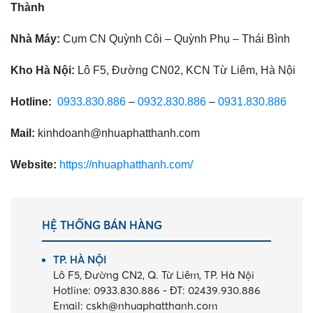
Thành
Nhà Máy:
Cụm CN Quỳnh Côi – Quỳnh Phụ – Thái Bình
Kho Hà Nội:
Lô F5, Đường CN02, KCN Từ Liêm, Hà Nội
Hotline:
0933.830.886
–
0932.830.886
–
0931.830.886
Mail:
kinhdoanh@nhuaphatthanh.com
Website:
https://nhuaphatthanh.com/
HỆ THỐNG BÁN HÀNG
TP. HÀ NỘI
Lô F5, Đường CN2, Q. Từ Liêm, TP. Hà Nội
Hotline:
0933.830.886
-
ĐT:
02439.930.886
Email:
cskh@nhuaphatthanh.com