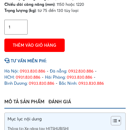
Chiều dài càng nâng (mm)
: 1150 hoặc 1220
Trọng lượng (kg)
: từ 75 đến 130 tùy loại
Xe
nâng
tay
MITSHUBISHI
THÊM VÀO GIỎ HÀNG
số
lượng
TƯ VẤN MIỄN PHÍ:
Hà Nội:
0933.830.886
-
Đà nẵng:
0932.830.886
-
HCM:
0931.830.886
-
Hải Phòng:
0933.830.886
-
Bình Dương:
0933.830.886
-
Bắc Ninh:
0933.830.886
MÔ TẢ SẢN PHẨM
ĐÁNH GIÁ
Mục lục nội dung
Thông tin Xe nâng tay MITSHUBISHI