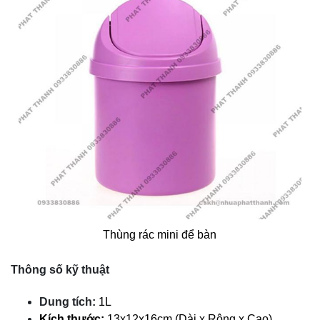
Thùng rác mini để bàn
Thông số kỹ thuật
Dung tích:
1L
Kích thước:
13x12x16cm (Dài x Rộng x Cao)