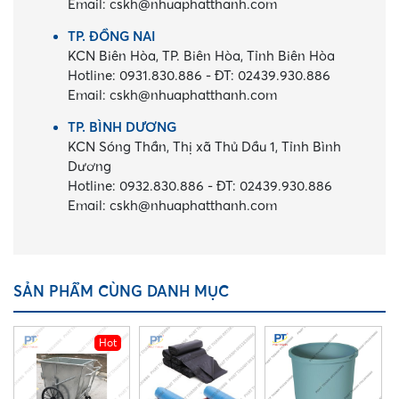
Email:
cskh@nhuaphatthanh.com
TP. ĐỒNG NAI
KCN Biên Hòa, TP. Biên Hòa, Tỉnh Biên Hòa
Hotline:
0931.830.886
-
ĐT:
02439.930.886
Email:
cskh@nhuaphatthanh.com
TP. BÌNH DƯƠNG
KCN Sóng Thần, Thị xã Thủ Dầu 1, Tỉnh Bình
Dương
Hotline:
0932.830.886
-
ĐT:
02439.930.886
Email:
cskh@nhuaphatthanh.com
SẢN PHẨM CÙNG DANH MỤC
Hot