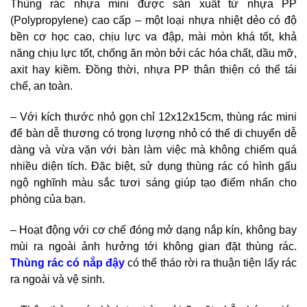
Thùng rác nhựa mini được sản xuất từ nhựa PP
(Polypropylene) cao cấp – một loại nhựa nhiệt dẻo có độ
bền cơ học cao, chịu lực va đập, mài mòn khá tốt, khả
năng chịu lực tốt, chống ăn mòn bởi các hóa chất, dầu mỡ,
axit hay kiềm. Đồng thời, nhựa PP thân thiện có thể tái
chế, an toàn.
– Với kích thước nhỏ gọn chỉ 12x12x15cm, thùng rác mini
để bàn dễ thương có trọng lượng nhỏ có thế di chuyển dễ
dàng và vừa vặn với bàn làm việc mà không chiếm quá
nhiều diện tích. Đặc biệt, sử dụng thùng rác có hình gấu
ngộ nghĩnh màu sắc tươi sáng giúp tạo điểm nhấn cho
phòng của bạn.
– Hoạt động với cơ chế đóng mở dạng nắp kín, không bay
mùi ra ngoài ảnh hưởng tới không gian đặt thùng rác.
Thùng rác có nắp đậy
có thể tháo rời ra thuận tiện lấy rác
ra ngoài và vệ sinh.