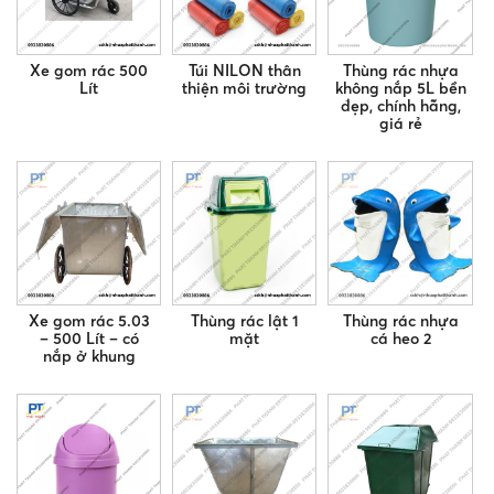
Xe gom rác 500
Túi NILON thân
Thùng rác nhựa
Lít
thiện môi trường
không nắp 5L bền
đẹp, chính hãng,
giá rẻ
Xe gom rác 5.03
Thùng rác lật 1
Thùng rác nhựa
– 500 Lít – có
mặt
cá heo 2
nắp ở khung