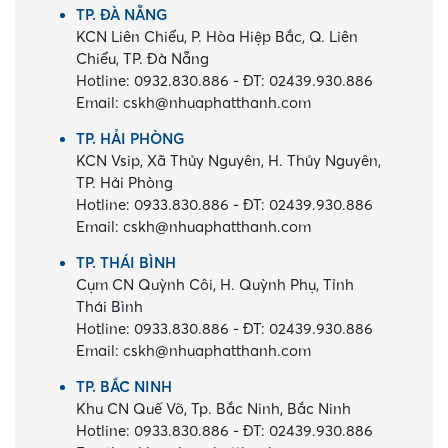
TP. ĐÀ NẴNG
KCN Liên Chiểu, P. Hòa Hiệp Bắc, Q. Liên
Chiểu, TP. Đà Nẵng
Hotline:
0932.830.886
-
ĐT:
02439.930.886
Email:
cskh@nhuaphatthanh.com
TP. HẢI PHÒNG
KCN Vsip, Xã Thủy Nguyên, H. Thủy Nguyên,
TP. Hải Phòng
Hotline:
0933.830.886
-
ĐT:
02439.930.886
Email:
cskh@nhuaphatthanh.com
TP. THÁI BÌNH
Cụm CN Quỳnh Côi, H. Quỳnh Phụ, Tỉnh
Thái Bình
Hotline:
0933.830.886
-
ĐT:
02439.930.886
Email:
cskh@nhuaphatthanh.com
TP. BẮC NINH
Khu CN Quế Võ, Tp. Bắc Ninh, Bắc Ninh
Hotline:
0933.830.886
-
ĐT:
02439.930.886