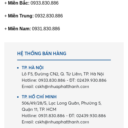
+
Miền Bắc:
0933.830.886
+
Miền Trung:
0932.830.886
+
Miền Nam:
0931.830.886
HỆ THỐNG BÁN HÀNG
TP. HÀ NỘI
Lô F5, Đường CN2, Q. Từ Liêm, TP. Hà Nội
Hotline:
0933.830.886
-
ĐT:
02439.930.886
Email:
cskh@nhuaphatthanh.com
TP. HỒ CHÍ MINH
506/49/28/S, Lạc Long Quân, Phường 5,
Quận 11, TP. HCM
Hotline:
0931.830.886
-
ĐT:
02439.930.886
Email:
cskh@nhuaphatthanh.com