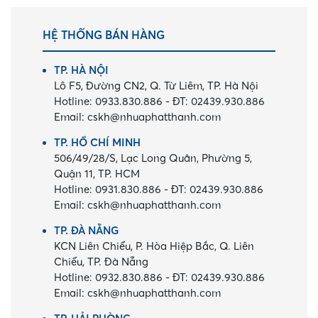
HỆ THỐNG BÁN HÀNG
TP. HÀ NỘI
Lô F5, Đường CN2, Q. Từ Liêm, TP. Hà Nội
Hotline:
0933.830.886
-
ĐT:
02439.930.886
Email:
cskh@nhuaphatthanh.com
TP. HỒ CHÍ MINH
506/49/28/S, Lạc Long Quân, Phường 5,
Quận 11, TP. HCM
Hotline:
0931.830.886
-
ĐT:
02439.930.886
Email:
cskh@nhuaphatthanh.com
TP. ĐÀ NẴNG
KCN Liên Chiểu, P. Hòa Hiệp Bắc, Q. Liên
Chiểu, TP. Đà Nẵng
Hotline:
0932.830.886
-
ĐT:
02439.930.886
Email:
cskh@nhuaphatthanh.com