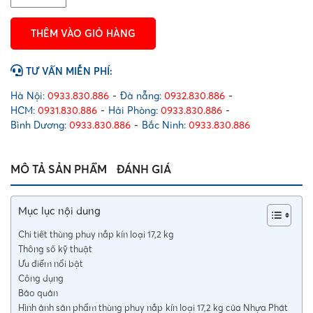
nắp
kín
THÊM VÀO GIỎ HÀNG
loại
17,2
kg
TƯ VẤN MIỄN PHÍ:
số
lượng
Hà Nội:
0933.830.886
-
Đà nẵng:
0932.830.886
-
HCM:
0931.830.886
-
Hải Phòng:
0933.830.886
-
Bình Dương:
0933.830.886
-
Bắc Ninh:
0933.830.886
MÔ TẢ SẢN PHẨM
ĐÁNH GIÁ
Mục lục nội dung
Chi tiết thùng phuy nắp kín loại 17,2 kg
Thông số kỹ thuật
Ưu điểm nổi bật
Công dụng
Bảo quản
Hình ảnh sản phẩm thùng phuy nắp kín loại 17,2 kg của Nhựa Phát