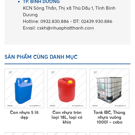
TP. BÌNH DƯƠNG
KCN Sóng Thần, Thị xã Thủ Dầu 1, Tỉnh Bình
Dương
Hotline:
0932.830.886
-
ĐT:
02439.930.886
Email:
cskh@nhuaphatthanh.com
SẢN PHẨM CÙNG DANH MỤC
Can nhựa 5 lít
Can nhựa tròn
Tank IBC, Thùng
dẹp
loại 18L, loại có
nhựa vuông
khía
1000l – cobo