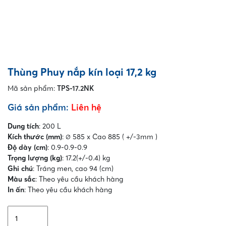
Thùng Phuy nắp kín loại 17,2 kg
Mã sản phẩm:
TPS-17.2NK
Giá sản phẩm:
Liên hệ
Dung tích
: 200 L
Kích thước (mm)
: ∅ 585 x Cao 885 ( +/-3mm )
Độ dày (cm)
: 0.9-0.9-0.9
Trọng lượng (kg)
: 17.2(+/-0.4) kg
Ghi chú
: Tráng men, cao 94 (cm)
Màu sắc
: Theo yêu cầu khách hàng
In ấn
: Theo yêu cầu khách hàng
Thùng
Phuy