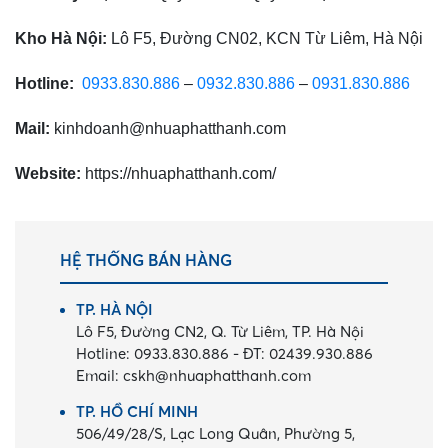
Kho Hà Nội:
Lô F5, Đường CN02, KCN Từ Liêm, Hà Nội
Hotline:
0933.830.886
–
0932.830.886
–
0931.830.886
Mail:
kinhdoanh@nhuaphatthanh.com
Website:
https://nhuaphatthanh.com/
HỆ THỐNG BÁN HÀNG
TP. HÀ NỘI
Lô F5, Đường CN2, Q. Từ Liêm, TP. Hà Nội
Hotline:
0933.830.886
-
ĐT:
02439.930.886
Email:
cskh@nhuaphatthanh.com
TP. HỒ CHÍ MINH
506/49/28/S, Lạc Long Quân, Phường 5,