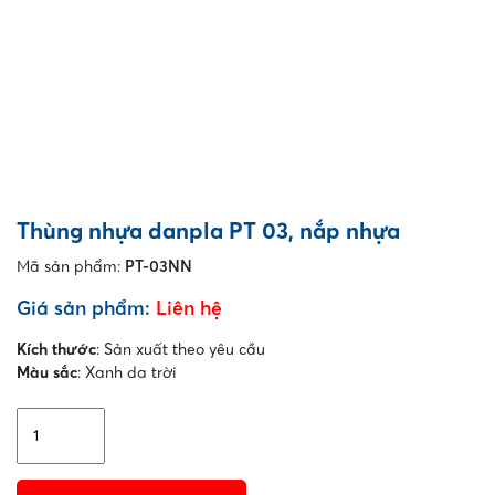
Thùng nhựa danpla PT 03, nắp nhựa
Mã sản phẩm:
PT-03NN
Giá sản phẩm:
Liên hệ
Kích thước
: Sản xuất theo yêu cầu
Màu sắc
: Xanh da trời
Thùng
nhựa
danpla
PT