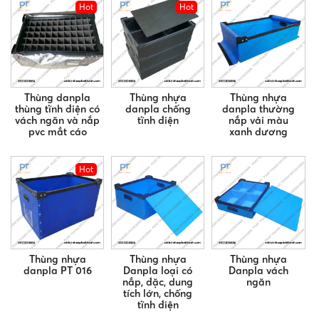
Hot
Hot
Thùng danpla
Thùng nhựa
Thùng nhựa
thùng tĩnh điện có
danpla chống
danpla thường
vách ngăn và nắp
tĩnh điện
nắp vải màu
pvc mắt cáo
xanh dương
Hot
Thùng nhựa
Thùng nhựa
Thùng nhựa
danpla PT 016
Danpla loại có
Danpla vách
nắp, đặc, dung
ngăn
tích lớn, chống
tĩnh điện