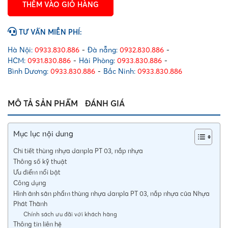
THÊM VÀO GIỎ HÀNG
03,
nắp
nhựa
TƯ VẤN MIỄN PHÍ:
số
lượng
Hà Nội:
0933.830.886
-
Đà nẵng:
0932.830.886
-
HCM:
0931.830.886
-
Hải Phòng:
0933.830.886
-
Bình Dương:
0933.830.886
-
Bắc Ninh:
0933.830.886
MÔ TẢ SẢN PHẨM
ĐÁNH GIÁ
Mục lục nội dung
Chi tiết thùng nhựa danpla PT 03, nắp nhựa
Thông số kỹ thuật
Ưu điểm nổi bật
Công dụng
Hình ảnh sản phẩm thùng nhựa danpla PT 03, nắp nhựa của Nhựa
Phát Thành
Chính sách ưu đãi với khách hàng
Thông tin liên hệ