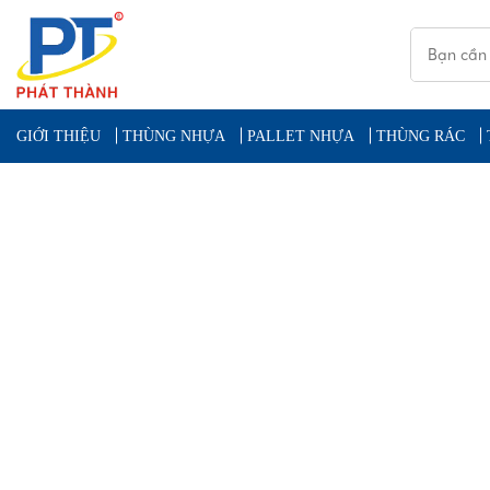
GIỚI THIỆU
THÙNG NHỰA
PALLET NHỰA
THÙNG RÁC