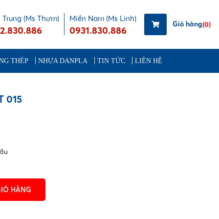
 Trung (Ms Thơm)
Miền Nam (Ms Linh)
Giỏ hàng
(0)
2.830.886
0931.830.886
NG THÉP
NHỰA DANPLA
TIN TỨC
LIÊN HỆ
T 015
cầu
GIỎ HÀNG