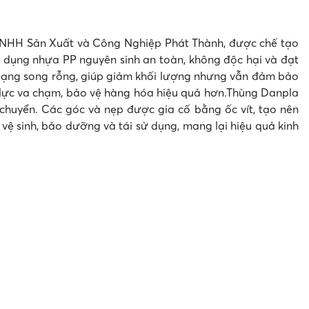
TNHH Sản Xuất và Công Nghiệp Phát Thành, được chế tạo
ử dụng nhựa PP nguyên sinh an toàn, không độc hại và đạt
 dạng song rỗng, giúp giảm khối lượng nhưng vẫn đảm bảo
 lực va chạm, bảo vệ hàng hóa hiệu quả hơn.
Thùng Danpla
n chuyển. Các góc và nẹp được gia cố bằng ốc vít, tạo nên
vệ sinh, bảo dưỡng và tái sử dụng, mang lại hiệu quả kinh