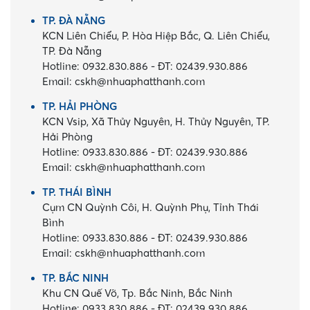
TP. ĐÀ NẴNG
KCN Liên Chiểu, P. Hòa Hiệp Bắc, Q. Liên Chiểu,
TP. Đà Nẵng
Hotline:
0932.830.886
-
ĐT:
02439.930.886
Email:
cskh@nhuaphatthanh.com
TP. HẢI PHÒNG
KCN Vsip, Xã Thủy Nguyên, H. Thủy Nguyên, TP.
Hải Phòng
Hotline:
0933.830.886
-
ĐT:
02439.930.886
Email:
cskh@nhuaphatthanh.com
TP. THÁI BÌNH
Cụm CN Quỳnh Côi, H. Quỳnh Phụ, Tỉnh Thái
Bình
Hotline:
0933.830.886
-
ĐT:
02439.930.886
Email:
cskh@nhuaphatthanh.com
TP. BẮC NINH
Khu CN Quế Võ, Tp. Bắc Ninh, Bắc Ninh
Hotline:
0933.830.886
-
ĐT:
02439.930.886