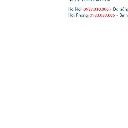
015
số
Hà Nội:
0933.830.886
-
Đà nẵng
lượng
Hải Phòng:
0933.830.886
-
Bình