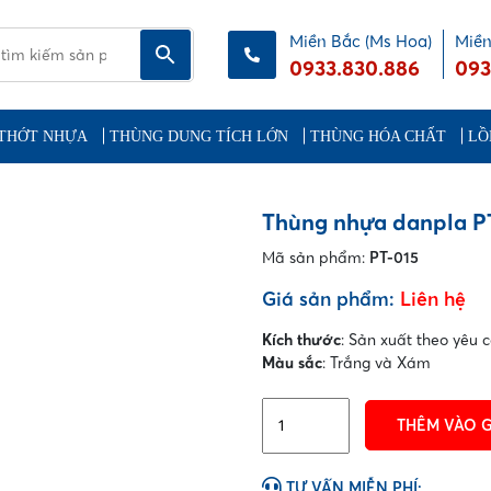
Miền Bắc (Ms Hoa)
Miền
0933.830.886
093
THỚT NHỰA
THÙNG DUNG TÍCH LỚN
THÙNG HÓA CHẤT
LỒ
Thùng nhựa danpla P
Mã sản phẩm:
PT-015
Giá sản phẩm:
Liên hệ
Kích thước
: Sản xuất theo yêu 
Màu sắc
: Trắng và Xám
Thùng
THÊM VÀO 
nhựa
danpla
PT
TƯ VẤN MIỄN PHÍ: