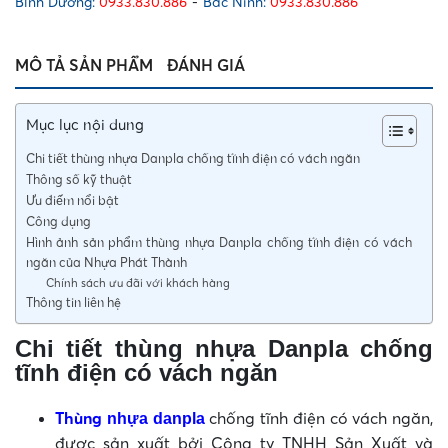
lượng
Bình Dương:
0933.830.886
-
Bắc Ninh:
0933.830.886
MÔ TẢ SẢN PHẨM
ĐÁNH GIÁ
Mục lục nội dung
Chi tiết thùng nhựa Danpla chống tĩnh điện có vách ngăn
Thông số kỹ thuật
Ưu điểm nổi bật
Công dụng
Hình ảnh sản phẩm thùng nhựa Danpla chống tĩnh điện có vách
ngăn của Nhựa Phát Thành
Chính sách ưu đãi với khách hàng
Thông tin liên hệ
Chi tiết thùng nhựa Danpla chống
tĩnh điện có vách ngăn
Thùng
chống tĩnh điện có vách ngăn,
nhựa danpla
được sản xuất bởi Công ty TNHH Sản Xuất và