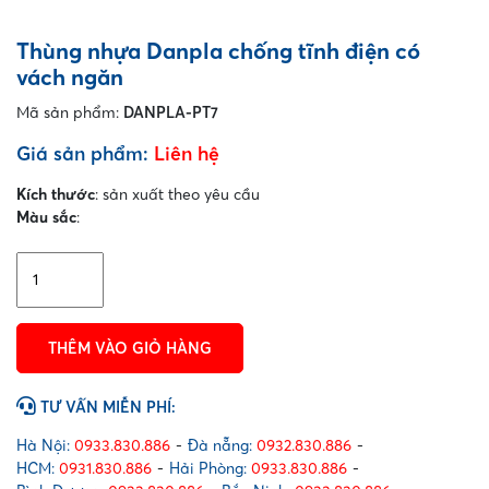
Thùng nhựa Danpla chống tĩnh điện có
vách ngăn
Mã sản phẩm:
DANPLA-PT7
Giá sản phẩm:
Liên hệ
Kích thước
: sản xuất theo yêu cầu
Màu sắc
:
Thùng
nhựa
Danpla
chống
THÊM VÀO GIỎ HÀNG
tĩnh
điện
có
TƯ VẤN MIỄN PHÍ:
vách
ngăn
Hà Nội:
0933.830.886
-
Đà nẵng:
0932.830.886
-
số
HCM:
0931.830.886
-
Hải Phòng:
0933.830.886
-