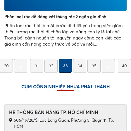
Phân loại rác dễ dàng với thùng rác 2 ngăn gia đình
Phân loại rác thải là một bước đi thiết yếu trong việc giảm
thiểu lượng rác thải đi chôn lấp và nâng cao tỷ lệ tái chế.
Trong bối cảnh nguồn tài nguyên ngày càng cạn kiệt, các
gia đình cần nâng cao ý thức về bảo vệ môi...
20
...
31
32
33
34
35
...
40
CỤM CÔNG NGHIỆP NHỰA PHÁT THÀNH
HỆ THỐNG BÁN HÀNG TP. HỒ CHÍ MINH
506/49/28/S, Lạc Long Quân, Phường 5, Quận 11, Tp.
HCM