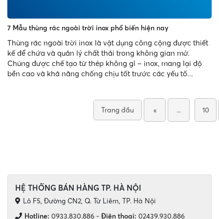
7 Mẫu thùng rác ngoài trời inox phổ biến hiện nay
Thùng rác ngoài trời inox là vật dụng công cộng được thiết
kế để chứa và quản lý chất thải trong không gian mở.
Chúng được chế tạo từ thép không gỉ – inox, mang lại độ
bền cao và khả năng chống chịu tốt trước các yếu tố...
Trang đầu
«
...
10
HỆ THỐNG BÁN HÀNG TP. HÀ NỘI
Lô F5, Đường CN2, Q. Từ Liêm, TP. Hà Nội
Hotline:
0933.830.886
-
Điện thoại:
02439.930.886