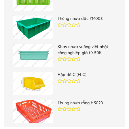
Được xếp
hạng
5.00
5
sao
Thùng nhựa đặc YM003
Được xếp
hạng
5.00
5
sao
Khay nhựa vuông việt nhật
công nghiệp giá từ 50K
Được xếp
hạng
5.00
5
Hộp đồ C (FLC)
sao
Được xếp
hạng
5.00
5
sao
Thùng nhựa rỗng HS020
Được xếp
hạng
5.00
5
sao