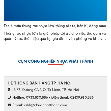
Top 5 mẫu thùng rác nhựa lớn, thùng rác to, bền bỉ, đáng mua
Thùng rác nhựa lớn là giải pháp tối ưu cho việc thu gom và
quản lý rác thải hiệu quả tại gia đình, văn phòng và khu vực
công cộng. Với thiết kế bền bỉ, dung tích đa dạng và tính
năng tiện dụng, các mẫu thùng rác nhựa...
CỤM CÔNG NGHIỆP NHỰA PHÁT THÀNH
HỆ THỐNG BÁN HÀNG TP. HÀ NỘI
Lô F5, Đường CN2, Q. Từ Liêm, TP. Hà Nội
Hotline:
0933.830.886
-
Điện thoại:
02439.930.886
Email:
cskh@nhuaphatthanh.com