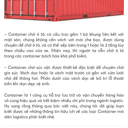
– Container chở ô tô: có cấu trúc gồm 1 bộ khung liên kết với
mặt sàn, chúng không cần vách với mái che bọc, được dùng
chuyên để chở ô tô, và có thể xếp bên trong 1 hoặc là 2 tầng tùy
theo chiều cao của xe. (Hiện nay, thì người ta vẫn chở ô tô
trong các container bách hóa khá phổ biến).
– Container chở súc vật: được thiết kế đặc biệt để chuyên chở
gia súc. Vách dọc hoặc là vách mặt trước có gắn với cửa lưới
nhỏ để thông hơi. Phần dưới của vách dọc sẽ bố trí lỗ thoát
bẩn khi dọn dẹp vệ sinh.
Container là 1 công cụ hỗ trợ lưu trữ và vận chuyển hàng hóa
vô cùng hiệu quả và tiết kiệm nhiều chi phí trong ngành logistic.
Hy vọng rằng thông qua bài viết này, chúng tôi đã giúp bạn
biết được về những thông tin hữu ích về các loại Container mà
dân logistics phải biết nhé.