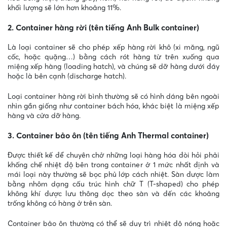
khối lượng sẽ lớn hơn khoảng 11%.
2. Container hàng rời (tên tiếng Anh Bulk container)
Là loại container sẽ cho phép xếp hàng rời khô (xi măng, ngũ
cốc, hoặc quặng…) bằng cách rót hàng từ trên xuống qua
miệng xếp hàng (loading hatch), và chúng sẽ dỡ hàng dưới đáy
hoặc là bên cạnh (discharge hatch).
Loại container hàng rời bình thường sẽ có hình dáng bên ngoài
nhìn gần giống như container bách hóa, khác biệt là miệng xếp
hàng và cửa dỡ hàng.
3. Container bảo ôn (tên tiếng Anh Thermal container)
Được thiết kế để chuyên chở những loại hàng hóa đòi hỏi phải
khống chế nhiệt độ bên trong container ở 1 mức nhất định và
mái loại này thường sẽ bọc phủ lớp cách nhiệt. Sàn được làm
bằng nhôm dạng cấu trúc hình chữ T (T-shaped) cho phép
không khí được lưu thông dọc theo sàn và đến các khoảng
trống không có hàng ở trên sàn.
Container bảo ôn thường có thể sẽ duy trì nhiệt độ nóng hoặc