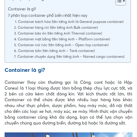
Container là gì?
7 phân loại container phổ biến nhất hiện nay
1. Container bách hóa (tên tiếng Anh là General purpose container)
2. Container hàng rời (tên tiếng Anh Bulk container)
3. Container bảo ôn (tên tiếng Anh Thermal container)
4. Container mặt bằng (tên tiếng Anh – Platform container)
5. Container mở nóc (tên tiếng Anh – Open-top container)
6. Container bồn (tên tiếng Anh – Tank container)
7. Container chuyên dụng (tên tiếng Anh – Named cargo containers)
Container là gì?
Container (hay còn thường gọi là Công, cont hoặc là Hộp
Conex) là 1 loại thùng được làm bằng thép chịu lực cực tốt, và
2 bên có cửa kèm chốt đóng kín. Với kích thước rất lớn, thì
Container có thể chứa được khá nhiều loại hàng hóa khác
nhau như: thực phẩm, dược phẩm, hay máy móc, đồ nội thất
cho đến các loại xe hơi, máy xúc, xe máy. Hình thức vận chuyển
bằng container cũng khá đa dạng, bạn có thể lựa chọn vận
chuyển chúng qua đường biển, đường bộ hoặc là đường sắt.