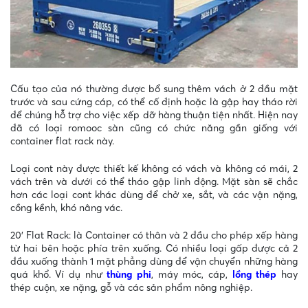
Cấu tạo của nó thường được bổ sung thêm vách ở 2 đầu mặt
trước và sau cứng cáp, có thể cố định hoặc là gập hay tháo rời
để chúng hỗ trợ cho việc xếp dỡ hàng thuận tiện nhất. Hiện nay
đã có loại romooc sàn cũng có chức năng gần giống với
container flat rack này.
Loại cont này được thiết kế không có vách và không có mái, 2
vách trên và dưới có thể tháo gập linh động. Mặt sàn sẽ chắc
hơn các loại cont khác dùng để chở xe, sắt, và các vận nặng,
cồng kềnh, khó nâng vác.
20′ Flat Rack: là Container có thân và 2 đầu cho phép xếp hàng
từ hai bên hoặc phía trên xuống. Có nhiều loại gấp được cả 2
đầu xuống thành 1 mặt phẳng dùng để vận chuyển những hàng
quá khổ. Ví dụ như
thùng phi
, máy móc, cáp,
lồng thép
hay
thép cuộn, xe nặng, gỗ và các sản phẩm nông nghiệp.