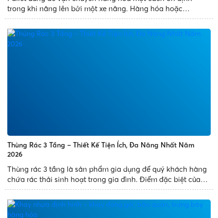
trong khi nâng lên bởi một xe nâng. Hàng hóa hoặc
container vận chuyển thường được đặt trên pallet được
đảm bảo khi vận chuyển. Kể từ khi pallet được ra đời, việc
sử dụng nó thay thế...
Thùng Rác 3 Tầng – Thiết Kế Tiện Ích, Đa Năng Nhất Năm
2026
Thùng rác 3 tầng là sản phẩm gia dụng để quý khách hàng
chứa rác thải sinh hoạt trong gia đình. Điểm đặc biệt của
sản phẩm là thùng rác thiết kế 3 ngăn, có nhiều diện tích
chứa đựng rác và mang đến tiện ích cho quý khách...