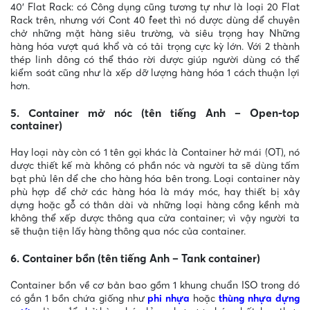
40′ Flat Rack: có Công dụng cũng tương tự như là loại 20 Flat
Rack trên, nhưng với Cont 40 feet thì nó được dùng để chuyên
chở những mặt hàng siêu trường, và siêu trọng hay Những
hàng hóa vượt quá khổ và có tải trọng cực kỳ lớn. Với 2 thành
thép linh đông có thể tháo rời được giúp người dùng có thể
kiểm soát cũng như là xếp dỡ lượng hàng hóa 1 cách thuận lợi
hơn.
5. Container mở nóc (tên tiếng Anh – Open-top
container)
Hay loại này còn có 1 tên gọi khác là Container hở mái (OT), nó
được thiết kế mà không có phần nóc và người ta sẽ dùng tấm
bạt phủ lên để che cho hàng hóa bên trong. Loại container này
phù hợp để chở các hàng hóa là máy móc, hay thiết bị xây
dựng hoặc gỗ có thân dài và những loại hàng cồng kềnh mà
không thể xếp được thông qua cửa container; vì vậy người ta
sẽ thuận tiện lấy hàng thông qua nóc của container.
6. Container bồn (tên tiếng Anh – Tank container)
Container bồn về cơ bản bao gồm 1 khung chuẩn ISO trong đó
có gắn 1 bồn chứa giống như
phi nhựa
hoặc
thùng nhựa đựng