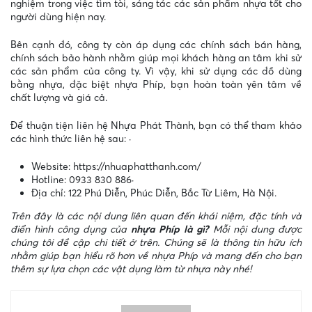
nghiệm trong việc tìm tòi, sáng tác các sản phẩm nhựa tốt cho
người dùng hiện nay.
Bên cạnh đó, công ty còn áp dụng các chính sách bán hàng,
chính sách bảo hành nhằm giúp mọi khách hàng an tâm khi sử
các sản phẩm của công ty. Vì vậy, khi sử dụng các đồ dùng
bằng nhựa, đặc biệt nhựa Phíp, bạn hoàn toàn yên tâm về
chất lượng và giá cả.
Để thuận tiện liên hệ Nhựa Phát Thành, bạn có thể tham khảo
các hình thức liên hệ sau:
·
Website:
https://nhuaphatthanh.com/
Hotline: 0933 830 886
·
Địa chỉ: 122 Phú Diễn, Phúc Diễn, Bắc Từ Liêm, Hà Nội.
Trên đây là các nội dung liên quan đến khái niệm, đặc tính và
điển hình công dụng của
nhựa Phíp là gì?
Mỗi nội dung được
chúng tôi đề cập chi tiết ở trên. Chúng sẽ là thông tin hữu ích
nhằm giúp bạn hiểu rõ hơn về nhựa Phíp và mang đến cho bạn
thêm sự lựa chọn các vật dụng làm từ nhựa này nhé!