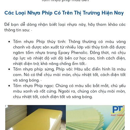
Các Loại Nhựa Phíp Có Trên Thị Trường Hiện Nay
Để bạn dễ dàng nhận biết loại nhựa này, hãy tham khảo các
thông tin sau:
·
Tấm nhựa Phíp thủy tinh: Thông thường có màu vàng
chanh và được sản xuất từ nhiều lớp vải thủy tinh đã được
ngâm tẩm nhựa trong Epoxy Phenolic. Đồng thời, nó chịu
áp lực và nhiệt độ với độ bền cơ học cao, tính cách điện,
nhiệt điện trở, khả năng chống ẩm tốt.
·
Tấm nhựa phíp sừng, Phíp vải: Màu sắc điển hình là màu
cam. Nó có thể chịu mài mòn, chịu nhiệt tốt, cách điện tốt
và sáng bóng.
·
Tấm nhựa Phíp ngọc: Chúng có màu sắc bắt mắt, chủ yếu
màu xanh và rất cứng. Ngoài ra, chúng còn chịu mài mòn,
chịu nhiệt tốt, cách điện tốt và sáng bóng.