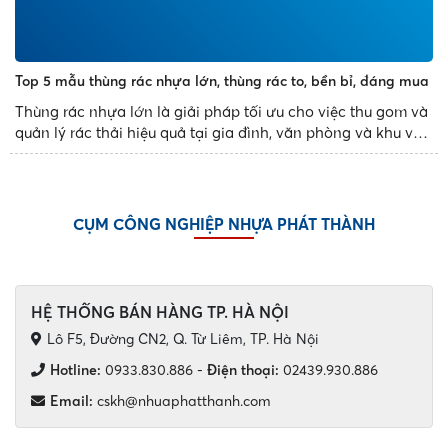
Top 5 mẫu thùng rác nhựa lớn, thùng rác to, bền bỉ, đáng mua
Thùng rác nhựa lớn là giải pháp tối ưu cho việc thu gom và
quản lý rác thải hiệu quả tại gia đình, văn phòng và khu vực
công cộng. Với thiết kế bền bỉ, dung tích đa dạng và tính
năng tiện dụng, các mẫu thùng rác nhựa...
CỤM CÔNG NGHIỆP NHỰA PHÁT THÀNH
HỆ THỐNG BÁN HÀNG TP. HÀ NỘI
Lô F5, Đường CN2, Q. Từ Liêm, TP. Hà Nội
Hotline:
0933.830.886
-
Điện thoại:
02439.930.886
Email:
cskh@nhuaphatthanh.com