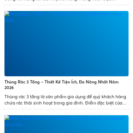
container vận chuyển thường được đặt trên pallet được
đảm bảo khi vận chuyển. Kể từ khi pallet được ra đời, việc
sử dụng nó thay thế...
Thùng Rác 3 Tầng – Thiết Kế Tiện Ích, Đa Năng Nhất Năm
2026
Thùng rác 3 tầng là sản phẩm gia dụng để quý khách hàng
chứa rác thải sinh hoạt trong gia đình. Điểm đặc biệt của
sản phẩm là thùng rác thiết kế 3 ngăn, có nhiều diện tích
chứa đựng rác và mang đến tiện ích cho quý khách...