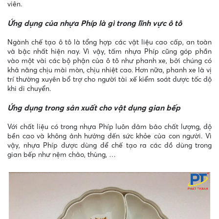
viên.
Ứng dụng của nhựa Phíp là gì trong lĩnh vực ô tô
Ngành chế tạo ô tô là tổng hợp các vật liệu cao cấp, an toàn
và bậc nhất hiện nay. Vì vậy, tấm nhựa Phíp cũng góp phần
vào một vài các bộ phận của ô tô như phanh xe, bởi chúng có
khả năng chịu mài mòn, chịu nhiệt cao. Hơn nữa, phanh xe là vị
trí thường xuyên bổ trợ cho người tài xế kiểm soát được tốc độ
khi di chuyển.
Ứng dụng trong sản xuất cho vật dụng gian bếp
Với chất liệu có trong nhựa Phíp luôn đảm bảo chất lượng, độ
bền cao và không ảnh hưởng đến sức khỏe của con người. Vì
vậy, nhựa Phíp được dùng để chế tạo ra các đồ dùng trong
gian bếp như nệm chảo, thùng, …