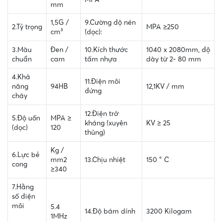
mm
1,5G /
9.Cường độ nén
2.Tỷ trọng
MPA ≥250
cm³
(dọc):
3.Màu
Đen /
10.Kích thước
1040 x 2080mm, độ
chuẩn
cam
tấm nhựa
dày từ 2- 80 mm
4.Khả
11.Điện môi
năng
94HB
12,1KV / mm
đứng
cháy
12.Điện trở
5.Độ uốn
MPA ≥
kháng (xuyên
KV ≥ 25
(dọc)
120
thủng)
Kg /
6.Lực bẻ
mm2
13.Chịu nhiệt
150 ° C
cong
≥340
7.Hằng
số điện
môi
5.4
14.Độ bám dính
3200 Kilogam
1MHz