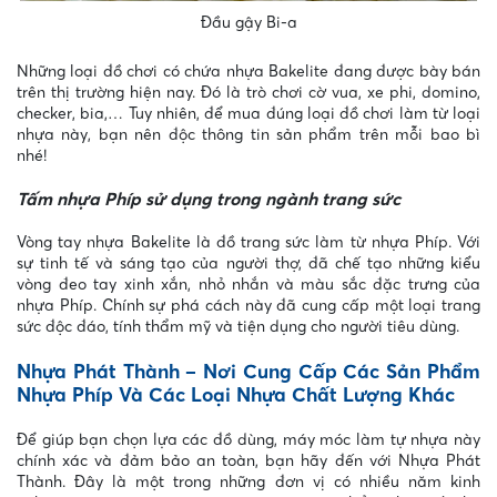
Đầu gậy Bi-a
Những loại đồ chơi có chứa nhựa Bakelite đang được bày bán
trên thị trường hiện nay. Đó là trò chơi cờ vua, xe phi, domino,
checker, bia,… Tuy nhiên, để mua đúng loại đồ chơi làm từ loại
nhựa này, bạn nên độc thông tin sản phẩm trên mỗi bao bì
nhé!
Tấm nhựa Phíp sử dụng trong ngành trang sức
Vòng tay nhựa Bakelite là đồ trang sức làm từ nhựa Phíp. Với
sự tinh tế và sáng tạo của người thợ, đã chế tạo những kiểu
vòng đeo tay xinh xắn, nhỏ nhắn và màu sắc đặc trưng của
nhựa Phíp. Chính sự phá cách này đã cung cấp một loại trang
sức độc đáo, tính thẩm mỹ và tiện dụng cho người tiêu dùng.
Nhựa Phát Thành – Nơi Cung Cấp Các Sản Phẩm
Nhựa Phíp Và Các Loại Nhựa Chất Lượng Khác
Để giúp bạn chọn lựa các đồ dùng, máy móc làm tự nhựa này
chính xác và đảm bảo an toàn, bạn hãy đến với Nhựa Phát
Thành. Đây là một trong những đơn vị có nhiều năm kinh