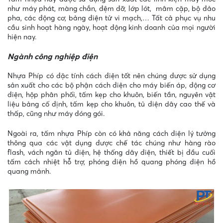
như máy phát, màng chắn, đệm đỡ, lớp lót, mâm cặp, bộ đảo
pha, các động cơ, bảng điện tử vi mạch,… Tất cả phục vụ nhu
cầu sinh hoạt hàng ngày, hoạt động kinh doanh của mọi người
hiện nay.
Ngành công nghiệp điện
Nhựa Phíp có đặc tính cách điện tốt nên chúng được sử dụng
sản xuất cho các bộ phận cách điện cho máy biến áp, động cơ
điện, hộp phân phối, tấm kẹp cho khuôn, biến tần, nguyên vật
liệu bảng cố định, tấm kẹp cho khuôn, tủ điện dây cao thế và
thấp, cũng như máy đóng gói.
Ngoài ra, tấm nhựa Phíp còn có khả năng cách điện lý tưởng
thông qua các vật dụng được chế tác chúng như hàng rào
flash, vách ngăn tủ điện, hệ thống dây điện, thiết bị đầu cuối
tấm cách nhiệt hỗ trợ, phóng điện hồ quang phóng điện hồ
quang mảnh.