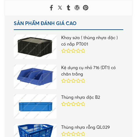
SẢN PHẨM ĐÁNH GIÁ CAO
Khay sứa ( thùng nhựa đặc )
có nắp PT001
Được xếp
hạng
5.00
5
Kệ dụng cụ nhỏ 716 (DT1) có
sao
chân trắng
Được xếp
hạng
5.00
5
Thùng nhựa đặc B2
sao
Được xếp
hạng
5.00
5
sao
Thùng nhựa rỗng QL029