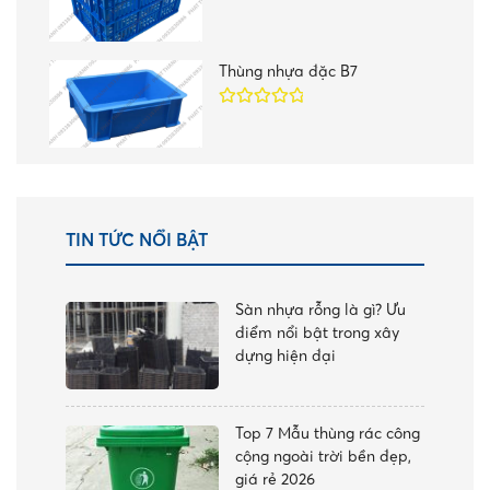
Được xếp
hạng
5.00
5
sao
Thùng nhựa đặc B7
Được xếp
hạng
5.00
5
sao
TIN TỨC NỔI BẬT
Sàn nhựa rỗng là gì? Ưu
điểm nổi bật trong xây
dựng hiện đại
Top 7 Mẫu thùng rác công
cộng ngoài trời bền đẹp,
giá rẻ 2026