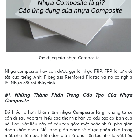
Ứng dụng của nhựa Composite
Nhựa composite hay còn được gọi là nhựa FRP. FRP là từ viết
tắt của tiếng Anh: Fibeglass Reinfored Plastic và nó có nghĩa
là: Nhựa cốt sợi thủy tinh.
#1. Những Thành Phần Trong Cấu Tạo Của Nhựa
Composite
Để hiểu rõ hơn khái niệm
nhựa Composite là gì
, chúng ta sẽ
cần đi sâu vào tìm hiểu các thành phần và cấu tạo cơ bản của
nó. Loại vật liệu này có cấu tạo gồm một hoặc nhiều pha gián
đoạn khác nhau. Mỗi pha gián đoạn sẽ được phân chia trong
một pha liên tục. Hiểu đơn giản là pha liên tục như là vật liệu