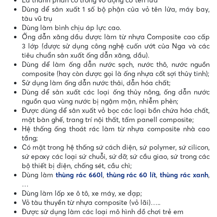
Là thành phần có trong vỏ động cơ tên lửa
Dùng để sản xuất 1 số bộ phận của vỏ tên lửa, máy bay,
tàu vũ trụ
Dùng làm bình chịu áp lực cao.
Ống dẫn xăng dầu được làm từ nhựa Composite cao cấp
3 lớp (được sử dụng công nghệ cuốn ướt của Nga và các
tiêu chuẩn sản xuất ống dẫn xăng, dầu).
Dùng để làm ống dẫn nước sạch, nước thô, nước nguồn
composite (hay còn được gọi là ống nhựa cốt sợi thủy tinh);
Sử dụng làm ống dẫn nước thải, dẫn hóa chất;
Dùng để sản xuất các loại ống thủy nông, ống dẫn nước
nguồn qua vùng nước bị ngậm mặn, nhiễm phèn;
Được dùng để sản xuất vỏ bọc các loại bồn chứa hóa chất,
mặt bàn ghế, trang trí nội thất, tấm panell composite;
Hệ thống ống thoát rác làm từ nhựa composite nhà cao
tầng;
Có mặt trong hệ thống sứ cách điện, sứ polymer, sứ cilicon,
sứ epoxy các loại sứ chuỗi, sứ đỡ, sứ cầu giao, sứ trong các
bộ thiết bị điện, chống sét, cầu chì;
Dùng làm
thùng rác 660l
,
thùng rác 60 lít
,
thùng rác xanh
,
…
Dùng làm lốp xe ô tô, xe máy, xe đạp;
Vỏ tàu thuyền từ nhựa composite (vỏ lãi)…..
Được sử dụng làm các loại mô hình đồ chơi trẻ em