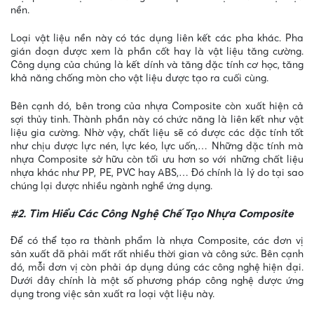
nền.
Loại vật liệu nền này có tác dụng liên kết các pha khác. Pha
gián đoạn được xem là phần cốt hay là vật liệu tăng cường.
Công dụng của chúng là kết dính và tăng đặc tính cơ học, tăng
khả năng chống mòn cho vật liệu được tạo ra cuối cùng.
Bên cạnh đó, bên trong của nhựa Composite còn xuất hiện cả
sợi thủy tinh. Thành phần này có chức năng là liên kết như vật
liệu gia cường. Nhờ vậy, chất liệu sẽ có được các đặc tính tốt
như chịu được lực nén, lực kéo, lực uốn,… Những đặc tính mà
nhựa Composite sở hữu còn tối ưu hơn so với những chất liệu
nhựa khác như PP, PE, PVC hay ABS,… Đó chính là lý do tại sao
chúng lại được nhiều ngành nghề ứng dụng.
#2. Tìm Hiểu Các Công Nghệ Chế Tạo Nhựa Composite
Để có thể tạo ra thành phẩm là nhựa Composite, các đơn vị
sản xuất đã phải mất rất nhiều thời gian và công sức. Bên cạnh
đó, mỗi đơn vị còn phải áp dụng đúng các công nghệ hiện đại.
Dưới đây chính là một số phương pháp công nghệ được ứng
dụng trong việc sản xuất ra loại vật liệu này.