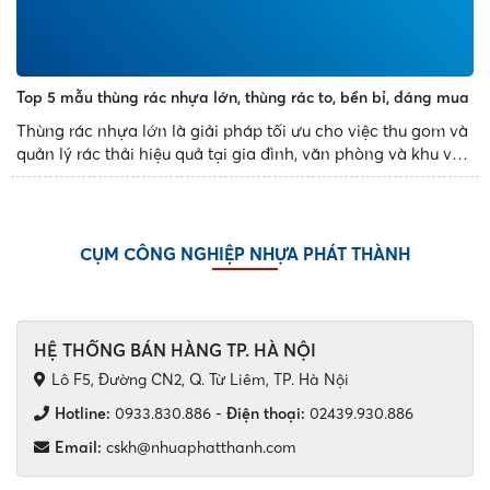
Top 5 mẫu thùng rác nhựa lớn, thùng rác to, bền bỉ, đáng mua
Thùng rác nhựa lớn là giải pháp tối ưu cho việc thu gom và
quản lý rác thải hiệu quả tại gia đình, văn phòng và khu vực
công cộng. Với thiết kế bền bỉ, dung tích đa dạng và tính
năng tiện dụng, các mẫu thùng rác nhựa...
CỤM CÔNG NGHIỆP NHỰA PHÁT THÀNH
HỆ THỐNG BÁN HÀNG TP. HÀ NỘI
Lô F5, Đường CN2, Q. Từ Liêm, TP. Hà Nội
Hotline:
0933.830.886
-
Điện thoại:
02439.930.886
Email:
cskh@nhuaphatthanh.com