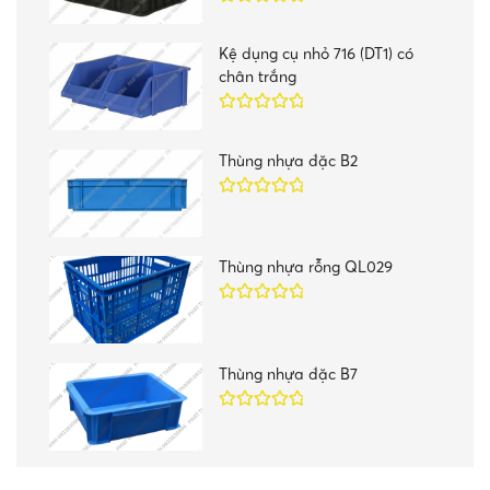
Được xếp
hạng
5.00
5
Kệ dụng cụ nhỏ 716 (DT1) có
sao
chân trắng
Được xếp
hạng
5.00
5
Thùng nhựa đặc B2
sao
Được xếp
hạng
5.00
5
sao
Thùng nhựa rỗng QL029
Được xếp
hạng
5.00
5
sao
Thùng nhựa đặc B7
Được xếp
hạng
5.00
5
sao