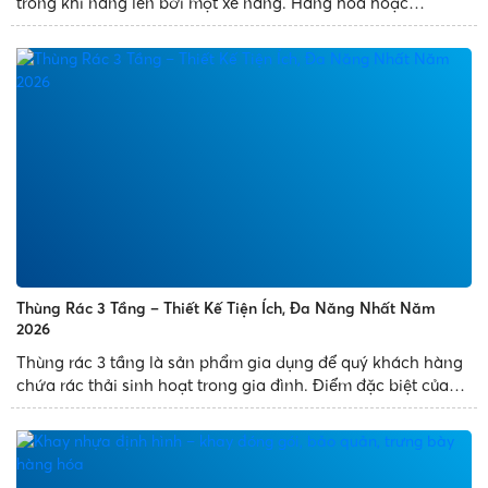
trong khi nâng lên bởi một xe nâng. Hàng hóa hoặc
container vận chuyển thường được đặt trên pallet được
đảm bảo khi vận chuyển. Kể từ khi pallet được ra đời, việc
sử dụng nó thay thế...
Thùng Rác 3 Tầng – Thiết Kế Tiện Ích, Đa Năng Nhất Năm
2026
Thùng rác 3 tầng là sản phẩm gia dụng để quý khách hàng
chứa rác thải sinh hoạt trong gia đình. Điểm đặc biệt của
sản phẩm là thùng rác thiết kế 3 ngăn, có nhiều diện tích
chứa đựng rác và mang đến tiện ích cho quý khách...