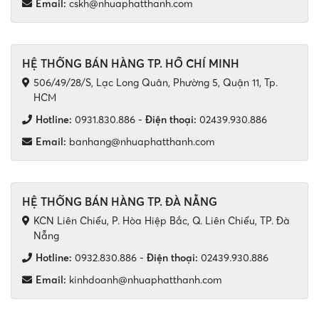
Email:
cskh@nhuaphatthanh.com
HỆ THỐNG BÁN HÀNG TP. HỒ CHÍ MINH
506/49/28/S, Lạc Long Quân, Phường 5, Quận 11, Tp.
HCM
Hotline:
0931.830.886
-
Điện thoại:
02439.930.886
Email:
banhang@nhuaphatthanh.com
HỆ THỐNG BÁN HÀNG TP. ĐÀ NẴNG
KCN Liên Chiểu, P. Hòa Hiệp Bắc, Q. Liên Chiểu, TP. Đà
Nẵng
Hotline:
0932.830.886
-
Điện thoại:
02439.930.886
Email:
kinhdoanh@nhuaphatthanh.com