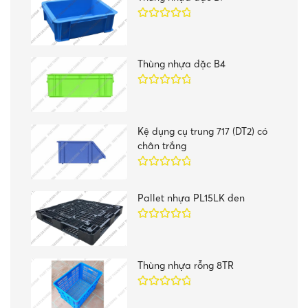
Được xếp
hạng
5.00
5
sao
Thùng nhựa đặc B4
Được xếp
hạng
5.00
5
sao
Kệ dụng cụ trung 717 (DT2) có
chân trắng
Được xếp
hạng
5.00
5
Pallet nhựa PL15LK đen
sao
Được xếp
hạng
5.00
5
sao
Thùng nhựa rỗng 8TR
Được xếp