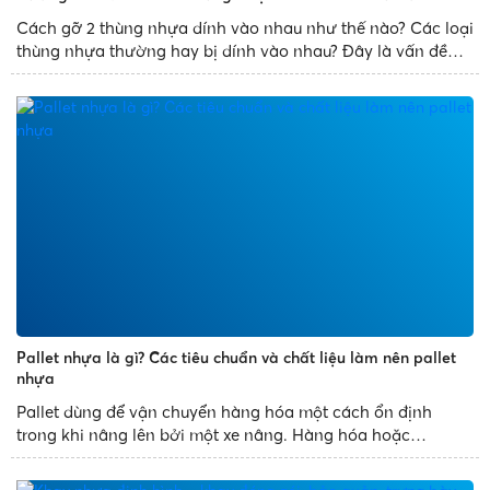
Cách gỡ 2 thùng nhựa dính vào nhau như thế nào? Các loại
thùng nhựa thường hay bị dính vào nhau? Đây là vấn đề
thường gặp phải của mọi người. Để giúp bạn xử lý sự cố
trên một cách dễ dàng, Nhựa Phát Thành chia sẻ bài...
Pallet nhựa là gì? Các tiêu chuẩn và chất liệu làm nên pallet
nhựa
Pallet dùng để vận chuyển hàng hóa một cách ổn định
trong khi nâng lên bởi một xe nâng. Hàng hóa hoặc
container vận chuyển thường được đặt trên pallet được
đảm bảo khi vận chuyển. Kể từ khi pallet được ra đời, việc