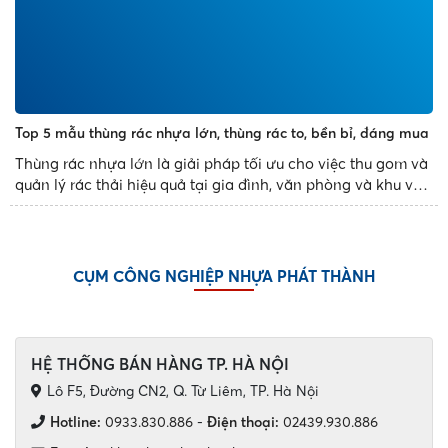
Top 5 mẫu thùng rác nhựa lớn, thùng rác to, bền bỉ, đáng mua
Thùng rác nhựa lớn là giải pháp tối ưu cho việc thu gom và
quản lý rác thải hiệu quả tại gia đình, văn phòng và khu vực
công cộng. Với thiết kế bền bỉ, dung tích đa dạng và tính
năng tiện dụng, các mẫu thùng rác nhựa...
CỤM CÔNG NGHIỆP NHỰA PHÁT THÀNH
HỆ THỐNG BÁN HÀNG TP. HÀ NỘI
Lô F5, Đường CN2, Q. Từ Liêm, TP. Hà Nội
Hotline:
0933.830.886
-
Điện thoại:
02439.930.886