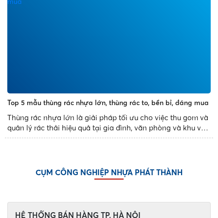
Top 5 mẫu thùng rác nhựa lớn, thùng rác to, bền bỉ, đáng mua
Thùng rác nhựa lớn là giải pháp tối ưu cho việc thu gom và
quản lý rác thải hiệu quả tại gia đình, văn phòng và khu vực
công cộng. Với thiết kế bền bỉ, dung tích đa dạng và tính
năng tiện dụng, các mẫu thùng rác nhựa...
CỤM CÔNG NGHIỆP NHỰA PHÁT THÀNH
HỆ THỐNG BÁN HÀNG TP. HÀ NỘI