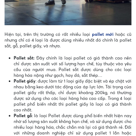
Hiện tại, trên thị trường có rất nhiều loại
pallet mới
hoặc cũ
nhưng chỉ có 4 loại là được dùng nhiều nhất đó chính là pallet
sắt, gỗ, pallet giấy, và nhựa.
Pallet sắt:
Đây chính là loại pallet có giá thành cao nên
chỉ được sản xuất với số lượng hạn chế, tùy thuộc vào yêu
cầu của người mua. Pallet sắt được dùng cho các loại
hàng hóa nặng như gạch, hay đá, sắt thép…
Pallet giấy
: được làm từ 1 loại giấy đặc biệt và ép chặt với
nhau bằng keo dưới tác động của áp lực lớn. Tải trọng của
pallet giấy rất thấp, chỉ được khoảng 200kg, nó thường
được sử dụng cho các loại hàng hóa cao cấp. Trong 4 loại
pallet phổ biến nhất thì pallet giấy là loại có giá thành
cao nhất.
Pallet gỗ
: là loại Pallet được dùng phổ biến nhất hiện nay
nhờ số lượng sản xuất không hạn chế, và sử dụng được cho
nhiều loại hàng hóa, chắc chắn mà lại có giá thành rẻ. Đối
với những doanh nghiệp chỉ sử dụng pallet 1 lần hoặc