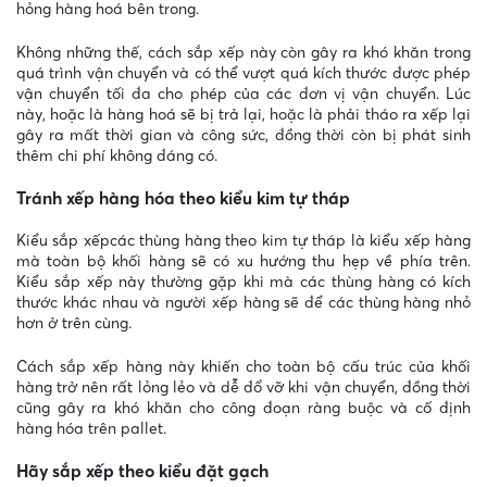
hỏng hàng hoá bên trong.
Không những thế, cách sắp xếp này còn gây ra khó khăn trong
quá trình vận chuyển và có thể vượt quá kích thước được phép
vận chuyển tối đa cho phép của các đơn vị vận chuyển. Lúc
này, hoặc là hàng hoá sẽ bị trả lại, hoặc là phải tháo ra xếp lại
gây ra mất thời gian và công sức, đồng thời còn bị phát sinh
thêm chi phí không đáng có.
Tránh xếp hàng hóa theo kiểu kim tự tháp
Kiểu sắp xếpcác thùng hàng theo kim tự tháp là kiểu xếp hàng
mà toàn bộ khối hàng sẽ có xu hướng thu hẹp về phía trên.
Kiểu sắp xếp này thường gặp khi mà các thùng hàng có kích
thước khác nhau và người xếp hàng sẽ để các thùng hàng nhỏ
hơn ở trên cùng.
Cách sắp xếp hàng này khiến cho toàn bộ cấu trúc của khối
hàng trở nên rất lỏng lẻo và dễ đổ vỡ khi vận chuyển, đồng thời
cũng gây ra khó khăn cho công đoạn ràng buộc và cố định
hàng hóa trên pallet.
Hãy sắp xếp theo kiểu đặt gạch