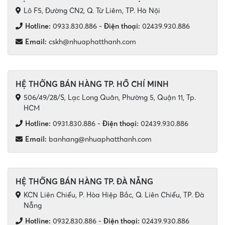
Lô F5, Đường CN2, Q. Từ Liêm, TP. Hà Nội
Hotline:
0933.830.886
-
Điện thoại:
02439.930.886
Email:
cskh@nhuaphatthanh.com
HỆ THỐNG BÁN HÀNG TP. HỒ CHÍ MINH
506/49/28/S, Lạc Long Quân, Phường 5, Quận 11, Tp.
HCM
Hotline:
0931.830.886
-
Điện thoại:
02439.930.886
Email:
banhang@nhuaphatthanh.com
HỆ THỐNG BÁN HÀNG TP. ĐÀ NẴNG
KCN Liên Chiểu, P. Hòa Hiệp Bắc, Q. Liên Chiểu, TP. Đà
Nẵng
Hotline:
0932.830.886
-
Điện thoại:
02439.930.886