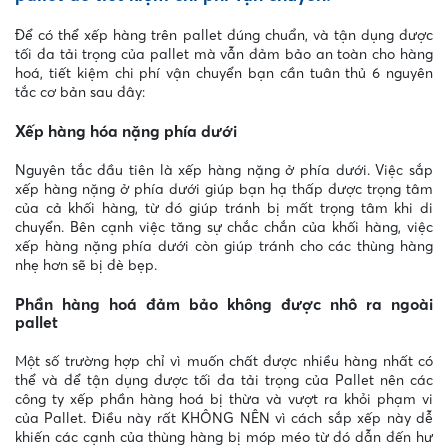
Để có thể xếp hàng trên pallet đúng chuẩn, và tận dụng được
tối đa tải trọng của pallet mà vẫn đảm bảo an toàn cho hàng
hoá, tiết kiệm chi phí vận chuyển bạn cần tuân thủ 6 nguyên
tắc cơ bản sau đây:
Xếp hàng hóa nặng phía dưới
Nguyên tắc đầu tiên là xếp hàng nặng ở phía dưới. Việc sắp
xếp hàng nặng ở phía dưới giúp bạn hạ thấp được trọng tâm
của cả khối hàng, từ đó giúp tránh bị mất trọng tâm khi di
chuyển. Bên cạnh việc tăng sự chắc chắn của khối hàng, việc
xếp hàng nặng phía dưới còn giúp tránh cho các thùng hàng
nhẹ hơn sẽ bị đè bẹp.
Phần hàng hoá đảm bảo không được nhô ra ngoài
pallet
Một số trường hợp chỉ vì muốn chất được nhiều hàng nhất có
thể và để tận dụng được tối đa tải trọng của Pallet nên các
công ty xếp phần hàng hoá bị thừa và vượt ra khỏi phạm vi
của Pallet. Điều này rất KHÔNG NÊN vì cách sắp xếp này dễ
khiến các cạnh của thùng hàng bị móp méo từ đó dẫn đến hư