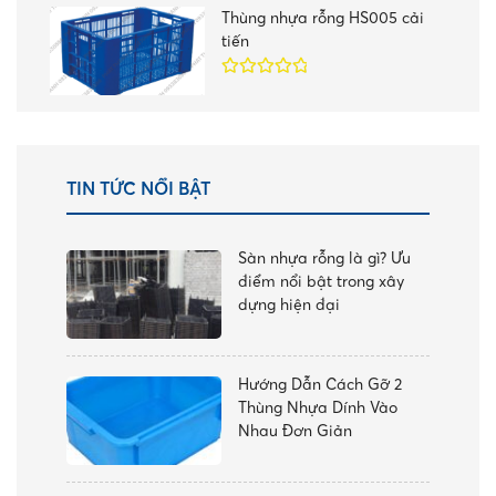
sao
Thùng nhựa rỗng HS005 cải
tiến
Được xếp
hạng
5.00
5
sao
TIN TỨC NỔI BẬT
Sàn nhựa rỗng là gì? Ưu
điểm nổi bật trong xây
dựng hiện đại
Hướng Dẫn Cách Gỡ 2
Thùng Nhựa Dính Vào
Nhau Đơn Giản