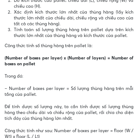
Đo kích thước của pallet: chiều dài (L), chiều rộng (W) và
chiều cao (H).
Xác định kích thước lớn nhất của thùng hàng (lấy kích
thước lớn nhất của chiều dài, chiều rộng và chiều cao của
tất cả các thùng hàng).
Tính toán số lượng thùng hàng trên pallet dựa trên kích
thước lớn nhất của thùng hàng và kích thước của pallet.
Công thức tính số thùng hàng trên pallet là:
(Number of boxes per layer) x (Number of layers) = Number of
boxes on pallet
Trong đó:
– Number of boxes per layer = Số lượng thùng hàng trên mỗi
tầng của pallet.
Để tính được số lượng này, ta cần tính được số lượng thùng
hàng theo chiều dài và chiều rộng của pallet, rồi chia cho diện
tích đáy của thùng hàng lớn nhất.
Công thức tính như sau: Number of boxes per layer = floor (W /
W1) x floor (L / L1)