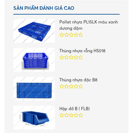
SẢN PHẨM ĐÁNH GIÁ CAO
Pallet nhựa PL15LK màu xanh
dương đậm
Được xếp
hạng
5.00
5
Thùng nhựa rỗng HS018
sao
Được xếp
hạng
5.00
5
sao
Thùng nhựa đặc B8
Được xếp
hạng
5.00
5
sao
Hộp đồ B ( FLB)
Được xếp
hạng
5.00
5