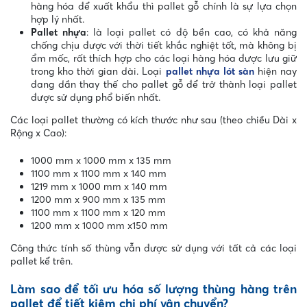
hàng hóa để xuất khẩu thì pallet gỗ chính là sự lựa chọn
hợp lý nhất.
Pallet nhựa
: là loại pallet có độ bền cao, có khả năng
chống chịu được với thời tiết khắc nghiệt tốt, mà không bị
ẩm mốc, rất thích hợp cho các loại hàng hóa được lưu giữ
trong kho thời gian dài. Loại
pallet nhựa lót sàn
hiện nay
đang dần thay thế cho pallet gỗ để trở thành loại pallet
được sử dụng phổ biến nhất.
Các loại pallet thường có kích thước như sau (theo chiều Dài x
Rộng x Cao):
1000 mm x 1000 mm x 135 mm
1100 mm x 1100 mm x 140 mm
1219 mm x 1000 mm x 140 mm
1200 mm x 900 mm x 135 mm
1100 mm x 1100 mm x 120 mm
1200 mm x 1000 mm x150 mm
Công thức tính số thùng vẫn được sử dụng với tất cả các loại
pallet kể trên.
Làm sao để tối ưu hóa số lượng thùng hàng trên
pallet để tiết kiệm chi phí vận chuyển?