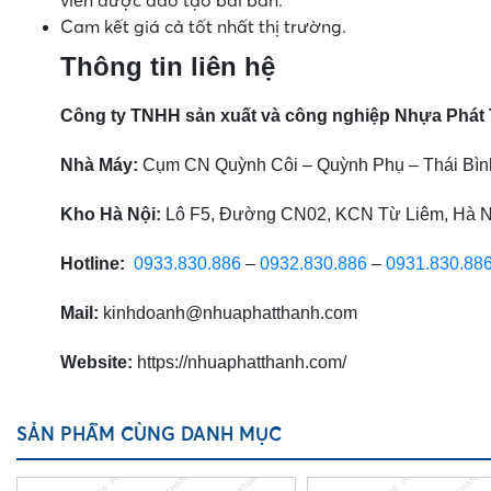
viên được đào tạo bài bản.
Cam kết giá cả tốt nhất thị trường.
Thông tin liên hệ
Công ty TNHH sản xuất và công nghiệp Nhựa Phát
Nhà Máy:
Cụm CN Quỳnh Côi – Quỳnh Phụ – Thái Bìn
Kho Hà Nội:
Lô F5, Đường CN02, KCN Từ Liêm, Hà N
Hotline:
0933.830.886
–
0932.830.886
–
0931.830.88
Mail:
kinhdoanh@nhuaphatthanh.com
Website:
https://nhuaphatthanh.com/
SẢN PHẨM CÙNG DANH MỤC