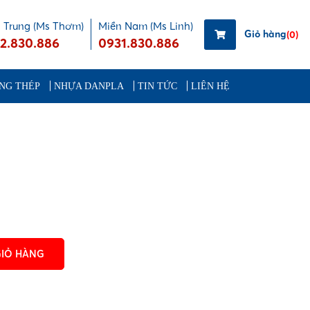
 Trung (Ms Thơm)
Miền Nam (Ms Linh)
Giỏ hàng
(0)
2.830.886
0931.830.886
NG THÉP
NHỰA DANPLA
TIN TỨC
LIÊN HỆ
GIỎ HÀNG