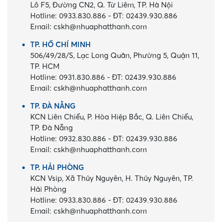
Lô F5, Đường CN2, Q. Từ Liêm, TP. Hà Nội
Hotline:
0933.830.886
-
ĐT:
02439.930.886
Email:
cskh@nhuaphatthanh.com
TP. HỒ CHÍ MINH
506/49/28/S, Lạc Long Quân, Phường 5, Quận 11,
TP. HCM
Hotline:
0931.830.886
-
ĐT:
02439.930.886
Email:
cskh@nhuaphatthanh.com
TP. ĐÀ NẴNG
KCN Liên Chiểu, P. Hòa Hiệp Bắc, Q. Liên Chiểu,
TP. Đà Nẵng
Hotline:
0932.830.886
-
ĐT:
02439.930.886
Email:
cskh@nhuaphatthanh.com
TP. HẢI PHÒNG
KCN Vsip, Xã Thủy Nguyên, H. Thủy Nguyên, TP.
Hải Phòng
Hotline:
0933.830.886
-
ĐT:
02439.930.886
Email:
cskh@nhuaphatthanh.com