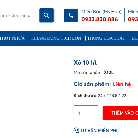
Miền Bắc (Ms Hoa)
Miền
0933.830.886
093
THỚT NHỰA
THÙNG DUNG TÍCH LỚN
THÙNG HÓA CHẤT
LỒ
Xô 10 lít
Mã sản phẩm:
X10L
Giá sản phẩm:
Liên hệ
Kích thước
: 24.7 * 18.8 * 22
Xô
THÊM VÀO 
10
lít
số
TƯ VẤN MIỄN PHÍ:
lượng