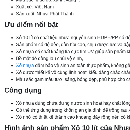
Xuất xứ: Việt Nam
Sản xuất: Nhựa Phát Thành
Ưu điểm nổi bật
Xô 10 lít có chất liệu nhựa nguyên sinh HDPE/PP có độ
Sản phẩm có độ dẻo, đàn hồi cao, chịu được lực va đập
Xô nhựa có chất kháng tia cực tim UV giúp sản phẩm kh
Bề mặt dễ dàng lau chùi vệ sinh,
Xô nhựa
đảm bảo vệ sinh an toàn thực phẩm, không gây
Xô được thiết kế vô cùng linh hoạt, kiểu dáng chắc ch
Màu sắc gam màu tươi sáng, bóng đẹp, phù hợp cho các
Công dụng
Xô nhựa dùng chứa đựng nước sinh hoạt hay chất lỏn
Có thể ứng dụng trong khôn gian gia đình để trồng rau 
Xô nhờ có thiết kế thành cao khoang đáy rộng nên có 
Hình ảnh sản phẩm
Xô 10 lít của Nh