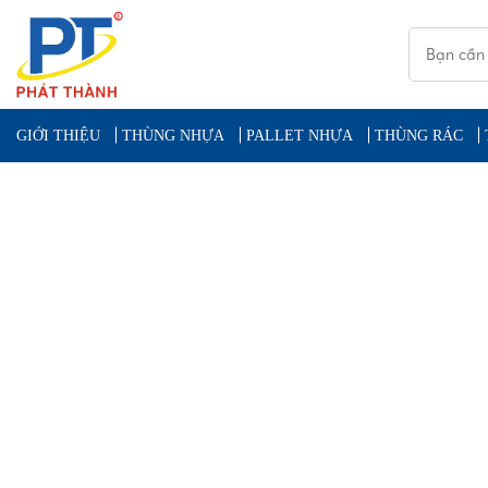
GIỚI THIỆU
THÙNG NHỰA
PALLET NHỰA
THÙNG RÁC