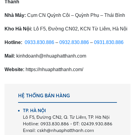
Thành
Nhà Máy:
Cụm CN Quỳnh Côi – Quỳnh Phụ – Thái Bình
Kho Hà Nội:
Lô F5, Đường CN02, KCN Từ Liêm, Hà Nội
Hotline:
0933.830.886
–
0932.830.886
–
0931.830.886
Mail:
kinhdoanh@nhuaphatthanh.com
Website:
https://nhuaphatthanh.com/
HỆ THỐNG BÁN HÀNG
TP. HÀ NỘI
Lô F5, Đường CN2, Q. Từ Liêm, TP. Hà Nội
Hotline:
0933.830.886
-
ĐT:
02439.930.886
Email:
cskh@nhuaphatthanh.com