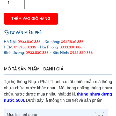
tròn
500
lít
THÊM VÀO GIỎ HÀNG
số
lượng
TƯ VẤN MIỄN PHÍ:
Hà Nội:
0933.830.886
-
Đà nẵng:
0932.830.886
-
HCM:
0931.830.886
-
Hải Phòng:
0933.830.886
-
Bình Dương:
0933.830.886
-
Bắc Ninh:
0933.830.886
MÔ TẢ SẢN PHẨM
ĐÁNH GIÁ
Tại hệ thống Nhựa Phát Thành có rất nhiều mẫu mã thùng
nhựa chứa nước khác nhau. Một trong những thùng nhựa
chứa nước được mua nhiều nhất đó là
thùng nhựa đựng
nước 500l.
Dưới đây là thông tin chi tiết về sản phẩm
Mục lục nội dung