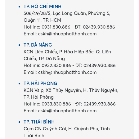
TP. HỒ CHÍ MINH
506/49/28/S, Lạc Long Quân, Phường 5,
Quận 11, TP. HCM
Hotline:
0931.830.886
-
ĐT:
02439.930.886
Email:
cskh@nhuaphatthanh.com
TP. ĐÀ NẴNG
KCN Liên Chiểu, P. Hòa Hiệp Bắc, Q. Liên
Chiểu, TP. Đà Nẵng
Hotline:
0932.830.886
-
ĐT:
02439.930.886
Email:
cskh@nhuaphatthanh.com
TP. HẢI PHÒNG
KCN Vsip, Xã Thủy Nguyên, H. Thủy Nguyên,
TP. Hải Phòng
Hotline:
0933.830.886
-
ĐT:
02439.930.886
Email:
cskh@nhuaphatthanh.com
TP. THÁI BÌNH
Cụm CN Quỳnh Côi, H. Quỳnh Phụ, Tỉnh
Thái Bình