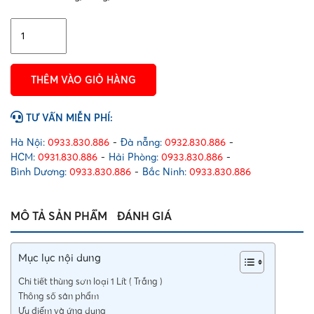
Thùng
sơn
loại
1
THÊM VÀO GIỎ HÀNG
Lít
(
Trắng
TƯ VẤN MIỄN PHÍ:
)
số
Hà Nội:
0933.830.886
-
Đà nẵng:
0932.830.886
-
lượng
HCM:
0931.830.886
-
Hải Phòng:
0933.830.886
-
Bình Dương:
0933.830.886
-
Bắc Ninh:
0933.830.886
MÔ TẢ SẢN PHẨM
ĐÁNH GIÁ
Mục lục nội dung
Chi tiết thùng sơn loại 1 Lít ( Trắng )
Thông số sản phẩm
Ưu điểm và ứng dụng