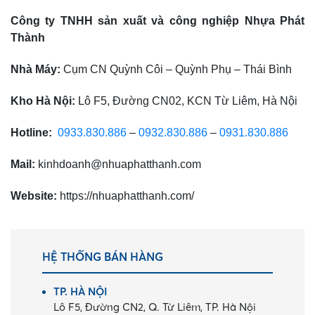
Công ty TNHH sản xuất và công nghiệp Nhựa Phát
Thành
Nhà Máy:
Cụm CN Quỳnh Côi – Quỳnh Phụ – Thái Bình
Kho Hà Nội:
Lô F5, Đường CN02, KCN Từ Liêm, Hà Nội
Hotline:
0933.830.886
–
0932.830.886
–
0931.830.886
Mail:
kinhdoanh@nhuaphatthanh.com
Website:
https://nhuaphatthanh.com/
HỆ THỐNG BÁN HÀNG
TP. HÀ NỘI
Lô F5, Đường CN2, Q. Từ Liêm, TP. Hà Nội