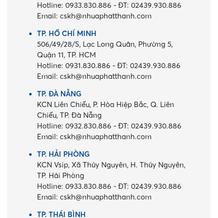
Hotline:
0933.830.886
-
ĐT:
02439.930.886
Email:
cskh@nhuaphatthanh.com
TP. HỒ CHÍ MINH
506/49/28/S, Lạc Long Quân, Phường 5,
Quận 11, TP. HCM
Hotline:
0931.830.886
-
ĐT:
02439.930.886
Email:
cskh@nhuaphatthanh.com
TP. ĐÀ NẴNG
KCN Liên Chiểu, P. Hòa Hiệp Bắc, Q. Liên
Chiểu, TP. Đà Nẵng
Hotline:
0932.830.886
-
ĐT:
02439.930.886
Email:
cskh@nhuaphatthanh.com
TP. HẢI PHÒNG
KCN Vsip, Xã Thủy Nguyên, H. Thủy Nguyên,
TP. Hải Phòng
Hotline:
0933.830.886
-
ĐT:
02439.930.886
Email:
cskh@nhuaphatthanh.com
TP. THÁI BÌNH