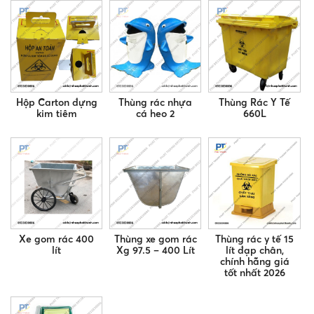
Hộp Carton đựng
Thùng rác nhựa
Thùng Rác Y Tế
kim tiêm
cá heo 2
660L
Xe gom rác 400
Thùng xe gom rác
Thùng rác y tế 15
lít
Xg 97.5 – 400 Lít
lít đạp chân,
chính hãng giá
tốt nhất 2026