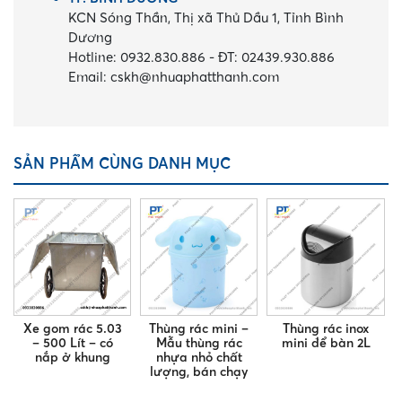
KCN Sóng Thần, Thị xã Thủ Dầu 1, Tỉnh Bình
Dương
Hotline:
0932.830.886
-
ĐT:
02439.930.886
Email:
cskh@nhuaphatthanh.com
SẢN PHẨM CÙNG DANH MỤC
Xe gom rác 5.03
Thùng rác mini –
Thùng rác inox
– 500 Lít – có
Mẫu thùng rác
mini để bàn 2L
nắp ở khung
nhựa nhỏ chất
lượng, bán chạy