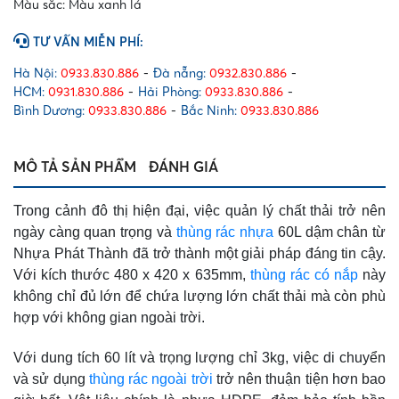
Màu sắc: Màu xanh lá
TƯ VẤN MIỄN PHÍ:
Hà Nội:
0933.830.886
-
Đà nẵng:
0932.830.886
-
HCM:
0931.830.886
-
Hải Phòng:
0933.830.886
-
Bình Dương:
0933.830.886
-
Bắc Ninh:
0933.830.886
MÔ TẢ SẢN PHẨM
ĐÁNH GIÁ
Trong cảnh đô thị hiện đại, việc quản lý chất thải trở nên
ngày càng quan trọng và
thùng rác nhựa
60L dậm chân từ
Nhựa Phát Thành đã trở thành một giải pháp đáng tin cậy.
Với kích thước 480 x 420 x 635mm,
thùng rác có nắp
này
không chỉ đủ lớn để chứa lượng lớn chất thải mà còn phù
hợp với không gian ngoài trời.
Với dung tích 60 lít và trọng lượng chỉ 3kg, việc di chuyển
và sử dụng
thùng rác ngoài trời
trở nên thuận tiện hơn bao