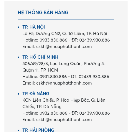
HỆ THỐNG BÁN HÀNG
TP. HÀ NỘI
Lô F5, Đường CN2, Q. Từ Liêm, TP. Hà Nội
Hotline:
0933.830.886
-
ĐT:
02439.930.886
Email:
cskh@nhuaphatthanh.com
TP. HỒ CHÍ MINH
506/49/28/S, Lạc Long Quân, Phường 5,
Quận 11, TP. HCM
Hotline:
0931.830.886
-
ĐT:
02439.930.886
Email:
cskh@nhuaphatthanh.com
TP. ĐÀ NẴNG
KCN Liên Chiểu, P. Hòa Hiệp Bắc, Q. Liên
Chiểu, TP. Đà Nẵng
Hotline:
0932.830.886
-
ĐT:
02439.930.886
Email:
cskh@nhuaphatthanh.com
TP. HẢI PHÒNG