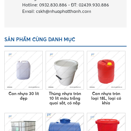
Hotline:
0932.830.886
-
ĐT:
02439.930.886
Email:
cskh@nhuaphatthanh.com
SẢN PHẨM CÙNG DANH MỤC
Can nhựa 30 lít
Thùng nhựa tròn
Can nhựa tròn
đẹp
10 lít màu trắng
loại 18L, loại có
quai sắt, có nắp
khía