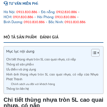
nhựa,
TƯ VẤN MIỄN PHÍ:
có
nắp
Hà Nội:
0933.830.886
-
Đà nẵng:
0932.830.886
-
số
HCM:
0931.830.886
-
Hải Phòng:
0933.830.886
-
lượng
Bình Dương:
0933.830.886
-
Bắc Ninh:
0933.830.886
MÔ TẢ SẢN PHẨM
ĐÁNH GIÁ
Mục lục nội dung
Chi tiết thùng nhựa tròn 5L cao quai nhựa, có nắp
Thông số sản phẩm
Ưu điểm và ứng dụng
Hình ảnh thùng nhựa tròn 5L cao quai nhựa, có nắp của Nhựa
Phát Thành
Chính sách ưu đãi với khách hàng
Thông tin liên hệ
Chi tiết thùng nhựa tròn 5L cao quai
nhựa, có nắp