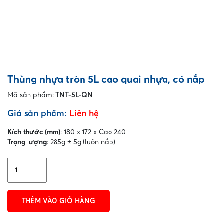
Thùng nhựa tròn 5L cao quai nhựa, có nắp
Mã sản phẩm:
TNT-5L-QN
Giá sản phẩm:
Liên hệ
Kích thước (mm)
: 180 x 172 x Cao 240
Trọng lượng
: 285g ± 5g (luôn nắp)
Thùng
nhựa
tròn
5L
THÊM VÀO GIỎ HÀNG
cao
quai