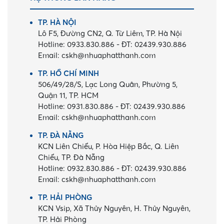
TP. HÀ NỘI
Lô F5, Đường CN2, Q. Từ Liêm, TP. Hà Nội
Hotline:
0933.830.886
-
ĐT:
02439.930.886
Email:
cskh@nhuaphatthanh.com
TP. HỒ CHÍ MINH
506/49/28/S, Lạc Long Quân, Phường 5,
Quận 11, TP. HCM
Hotline:
0931.830.886
-
ĐT:
02439.930.886
Email:
cskh@nhuaphatthanh.com
TP. ĐÀ NẴNG
KCN Liên Chiểu, P. Hòa Hiệp Bắc, Q. Liên
Chiểu, TP. Đà Nẵng
Hotline:
0932.830.886
-
ĐT:
02439.930.886
Email:
cskh@nhuaphatthanh.com
TP. HẢI PHÒNG
KCN Vsip, Xã Thủy Nguyên, H. Thủy Nguyên,
TP. Hải Phòng