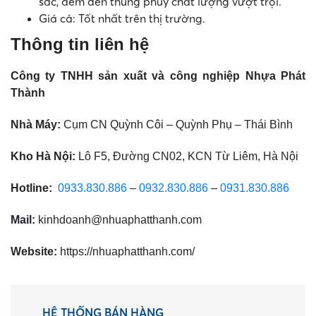
sắc, đem đến thùng phuy chất lượng vượt trội.
Giá cả: Tốt nhất trên thị trường.
Thông tin liên hệ
Công ty TNHH sản xuất và công nghiệp Nhựa Phát
Thành
Nhà Máy:
Cụm CN Quỳnh Côi – Quỳnh Phụ – Thái Bình
Kho Hà Nội:
Lô F5, Đường CN02, KCN Từ Liêm, Hà Nội
Hotline:
0933.830.886
–
0932.830.886
–
0931.830.886
Mail:
kinhdoanh@nhuaphatthanh.com
Website:
https://nhuaphatthanh.com/
HỆ THỐNG BÁN HÀNG