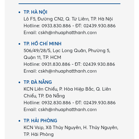
TP. HÀ NỘI
Lô F5, Đường CN2, Q. Từ Liêm, TP. Hà Nội
Hotline:
0933.830.886
-
ĐT:
02439.930.886
Email:
cskh@nhuaphatthanh.com
TP. HỒ CHÍ MINH
506/49/28/S, Lạc Long Quân, Phường 5,
Quận 11, TP. HCM
Hotline:
0931.830.886
-
ĐT:
02439.930.886
Email:
cskh@nhuaphatthanh.com
TP. ĐÀ NẴNG
KCN Liên Chiểu, P. Hòa Hiệp Bắc, Q. Liên
Chiểu, TP. Đà Nẵng
Hotline:
0932.830.886
-
ĐT:
02439.930.886
Email:
cskh@nhuaphatthanh.com
TP. HẢI PHÒNG
KCN Vsip, Xã Thủy Nguyên, H. Thủy Nguyên,
TP. Hải Phòng