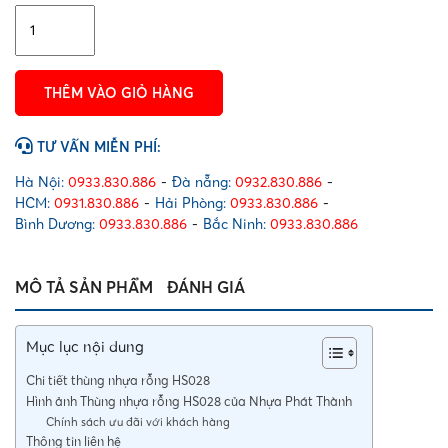
Thùng
nhựa
rỗng
HS028
THÊM VÀO GIỎ HÀNG
số
lượng
TƯ VẤN MIỄN PHÍ:
Hà Nội:
0933.830.886
-
Đà nẵng:
0932.830.886
-
HCM:
0931.830.886
-
Hải Phòng:
0933.830.886
-
Bình Dương:
0933.830.886
-
Bắc Ninh:
0933.830.886
MÔ TẢ SẢN PHẨM
ĐÁNH GIÁ
Mục lục nội dung
Chi tiết thùng nhựa rỗng HS028
Hình ảnh Thùng nhựa rỗng HS028 của Nhựa Phát Thành
Chính sách ưu đãi với khách hàng
Thông tin liên hệ