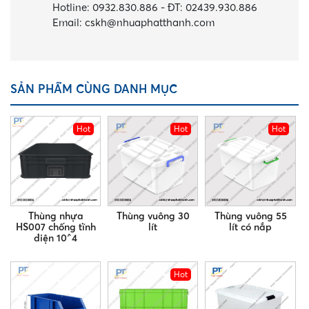
Hotline:
0932.830.886
-
ĐT:
02439.930.886
Email:
cskh@nhuaphatthanh.com
SẢN PHẨM CÙNG DANH MỤC
Hot
Hot
Hot
Thùng nhựa
Thùng vuông 30
Thùng vuông 55
HS007 chống tĩnh
lít
lít có nắp
điện 10^4
Hot