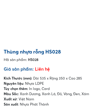
Thùng nhựa rỗng HS028
Mã sản phẩm:
HS028
Giá sản phẩm:
Liên hệ
Kích Thước (mm):
Dài 535 x Rộng 350 x Cao 285
Nguyên liệu
: Nhựa LDPE
Tùy chọn thêm
: In logo, Card
Màu Sắc:
Xanh Dương, Xanh Lá, Đỏ, Vàng, Đen, Xám
Xuất xứ
: Việt Nam
Sản xuất
: Nhựa Phát Thành