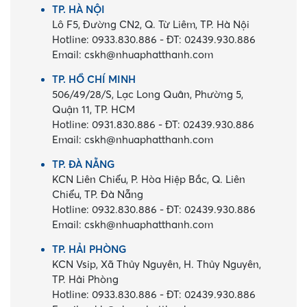
TP. HÀ NỘI
Lô F5, Đường CN2, Q. Từ Liêm, TP. Hà Nội
Hotline:
0933.830.886
-
ĐT:
02439.930.886
Email:
cskh@nhuaphatthanh.com
TP. HỒ CHÍ MINH
506/49/28/S, Lạc Long Quân, Phường 5,
Quận 11, TP. HCM
Hotline:
0931.830.886
-
ĐT:
02439.930.886
Email:
cskh@nhuaphatthanh.com
TP. ĐÀ NẴNG
KCN Liên Chiểu, P. Hòa Hiệp Bắc, Q. Liên
Chiểu, TP. Đà Nẵng
Hotline:
0932.830.886
-
ĐT:
02439.930.886
Email:
cskh@nhuaphatthanh.com
TP. HẢI PHÒNG
KCN Vsip, Xã Thủy Nguyên, H. Thủy Nguyên,
TP. Hải Phòng
Hotline:
0933.830.886
-
ĐT:
02439.930.886