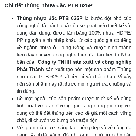
Chi tiết thùng nhựa đặc PTB 625P
Thùng nhựa đặc PTB 625P
là bước đột phá của
công nghệ, là thành quả của sự phát triển thiết kế vật
dụng dân dụng. được làm bằng 100% nhựa HDPE/
PP nguyên sinh nhập khẩu từ các quốc gia có tiếng
về ngành nhựa ở Trung Đông và được hình thành
trên dây chuyền công nghệ hiện đại tân tiến từ Nhật
bẩn của
Công ty TNHH sản xuất và công nghiêp
Phát Thành
sản xuất tạo nên một sản phẩm Thùng
nhựa đặc PTB 625P rất bền bỉ và chắc chắn. Vì vậy
nên sản phẩm này rất được mọi người ưa chuộng và
tin dùng.
Bề mặt ngoài của sản phẩm được thiết kế vô cùng
linh hoạt với các đường gân tăng cứng giúp người
dùng có thể đặt thùng trên các kệ giá một cách vững
chãi, di chuyển và bưng bê thuận tiện.
Với gam màu tươi sáng tạo bóng đẹp và vô cùng đa
dạng: Xanh lá, vàng, đỏ, ghi xám… phù hợp cho các