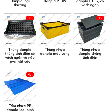
Danpla loại
danpla PT 09
danpla PT 02, có
thường
vách ngăn
Hot
Hot
Thùng danpla
Thùng nhựa
Thùng nhựa
thùng tĩnh điện có
danpla màu vàng
danpla chống
vách ngăn và nắp
tĩnh điện
pvc mắt cáo
Hot
Tấm nhựa PP
danpla loại bình