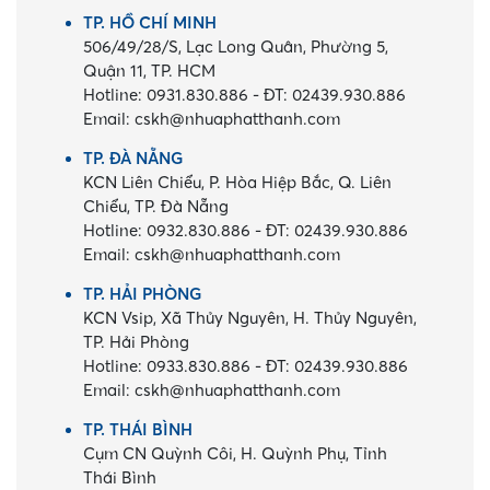
TP. HỒ CHÍ MINH
506/49/28/S, Lạc Long Quân, Phường 5,
Quận 11, TP. HCM
Hotline:
0931.830.886
-
ĐT:
02439.930.886
Email:
cskh@nhuaphatthanh.com
TP. ĐÀ NẴNG
KCN Liên Chiểu, P. Hòa Hiệp Bắc, Q. Liên
Chiểu, TP. Đà Nẵng
Hotline:
0932.830.886
-
ĐT:
02439.930.886
Email:
cskh@nhuaphatthanh.com
TP. HẢI PHÒNG
KCN Vsip, Xã Thủy Nguyên, H. Thủy Nguyên,
TP. Hải Phòng
Hotline:
0933.830.886
-
ĐT:
02439.930.886
Email:
cskh@nhuaphatthanh.com
TP. THÁI BÌNH
Cụm CN Quỳnh Côi, H. Quỳnh Phụ, Tỉnh
Thái Bình