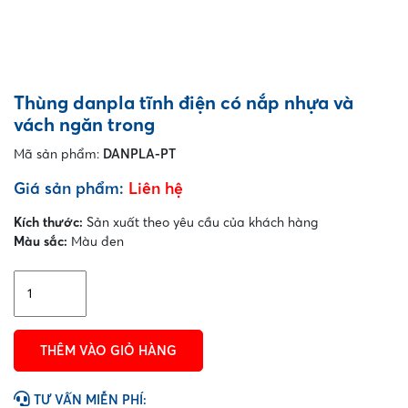
Thùng danpla tĩnh điện có nắp nhựa và
vách ngăn trong
Mã sản phẩm:
DANPLA-PT
Giá sản phẩm:
Liên hệ
Kích thước:
Sản xuất theo yêu cầu của khách hàng
Màu sắc:
Màu đen
Thùng
danpla
tĩnh
điện
THÊM VÀO GIỎ HÀNG
có
nắp
nhựa
TƯ VẤN MIỄN PHÍ: