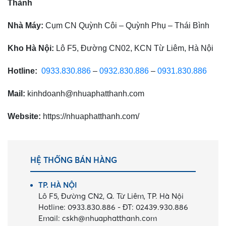
Thành
Nhà Máy:
Cụm CN Quỳnh Côi – Quỳnh Phụ – Thái Bình
Kho Hà Nội:
Lô F5, Đường CN02, KCN Từ Liêm, Hà Nội
Hotline:
0933.830.886
–
0932.830.886
–
0931.830.886
Mail:
kinhdoanh@nhuaphatthanh.com
Website:
https://nhuaphatthanh.com/
HỆ THỐNG BÁN HÀNG
TP. HÀ NỘI
Lô F5, Đường CN2, Q. Từ Liêm, TP. Hà Nội
Hotline:
0933.830.886
-
ĐT:
02439.930.886
Email:
cskh@nhuaphatthanh.com