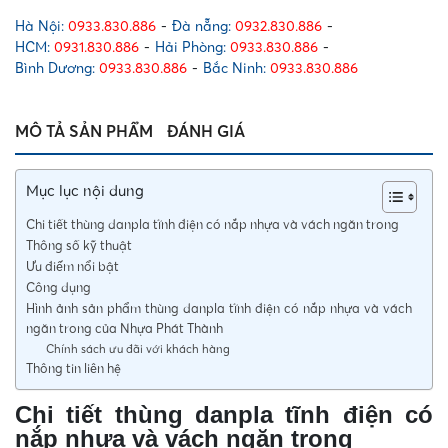
và
vách
Hà Nội:
0933.830.886
-
Đà nẵng:
0932.830.886
-
ngăn
HCM:
0931.830.886
-
Hải Phòng:
0933.830.886
-
trong
Bình Dương:
0933.830.886
-
Bắc Ninh:
0933.830.886
số
lượng
MÔ TẢ SẢN PHẨM
ĐÁNH GIÁ
Mục lục nội dung
Chi tiết thùng danpla tĩnh điện có nắp nhựa và vách ngăn trong
Thông số kỹ thuật
Ưu điểm nổi bật
Công dụng
Hình ảnh sản phẩm thùng danpla tĩnh điện có nắp nhựa và vách
ngăn trong của Nhựa Phát Thành
Chính sách ưu đãi với khách hàng
Thông tin liên hệ
Chi tiết thùng danpla tĩnh điện có
nắp nhựa và vách ngăn trong