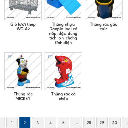
Giỏ lưới thép
Thùng nhựa
Thùng rác gấu
WC-A2
Danpla loại có
trúc
nắp, đặc, dung
tích lớn, chống
tĩnh điện
Thùng rác
Thùng rác cá
MICKEY
chép
←
1
2
3
4
5
…
28
29
30