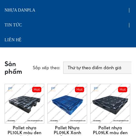
NHỰA DANPLA
TIN TỨC
LIÊN HỆ
Sản
Sắp xếp theo:
phẩm
Hot
Hot
Hot
Pallet nhựa
Pallet Nhựa
Pallet nhựa
PL10LK màu đen
PL09LK Xanh
PL09LK màu đen