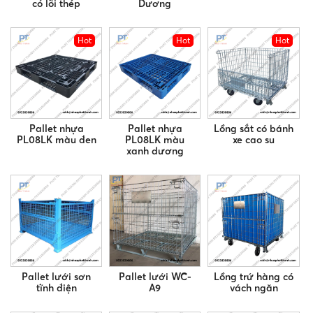
có lõi thép
Dương
Hot
Hot
Hot
Pallet nhựa
Pallet nhựa
Lồng sắt có bánh
PL08LK màu đen
PL08LK màu
xe cao su
xanh dương
Pallet lưới sơn
Pallet lưới WC-
Lồng trứ hàng có
tĩnh điện
A9
vách ngăn