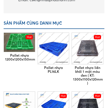
SẢN PHẨM CÙNG DANH MỤC
Hot
Hot
Pallet nhựa
1200x1200x150mm
Pallet nhựa
Pallet nhựa liền
PL16LK
khối 1 mặt màu
đen ( KT:
1300x1100x120mm
)
Hot
Hot