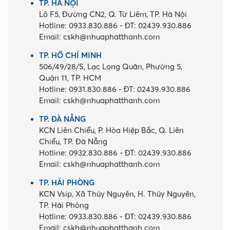
TP. HÀ NỘI
Lô F5, Đường CN2, Q. Từ Liêm, TP. Hà Nội
Hotline:
0933.830.886
-
ĐT:
02439.930.886
Email:
cskh@nhuaphatthanh.com
TP. HỒ CHÍ MINH
506/49/28/S, Lạc Long Quân, Phường 5,
Quận 11, TP. HCM
Hotline:
0931.830.886
-
ĐT:
02439.930.886
Email:
cskh@nhuaphatthanh.com
TP. ĐÀ NẴNG
KCN Liên Chiểu, P. Hòa Hiệp Bắc, Q. Liên
Chiểu, TP. Đà Nẵng
Hotline:
0932.830.886
-
ĐT:
02439.930.886
Email:
cskh@nhuaphatthanh.com
TP. HẢI PHÒNG
KCN Vsip, Xã Thủy Nguyên, H. Thủy Nguyên,
TP. Hải Phòng
Hotline:
0933.830.886
-
ĐT:
02439.930.886
Email:
cskh@nhuaphatthanh.com