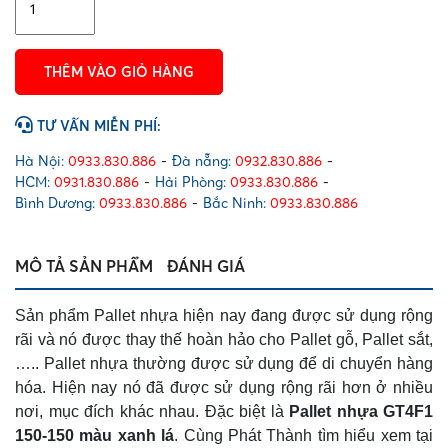
nhựa
GT4F1
150-
THÊM VÀO GIỎ HÀNG
150
màu
xanh
TƯ VẤN MIỄN PHÍ:
lá
số
Hà Nội:
0933.830.886
-
Đà nẵng:
0932.830.886
-
lượng
HCM:
0931.830.886
-
Hải Phòng:
0933.830.886
-
Bình Dương:
0933.830.886
-
Bắc Ninh:
0933.830.886
MÔ TẢ SẢN PHẨM
ĐÁNH GIÁ
Sản phẩm Pallet nhựa hiện nay đang được sử dụng rộng
rãi và nó được thay thế hoàn hảo cho Pallet gỗ, Pallet sắt,
….. Pallet nhựa thường được sử dụng để di chuyển hàng
hóa. Hiện nay nó đã được sử dụng rộng rãi hơn ở nhiều
nơi, mục đích khác nhau. Đặc biệt là
Pallet nhựa GT4F1
150-150 màu xanh lá
. Cùng Phát Thành tìm hiểu xem tại