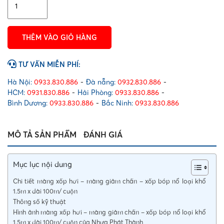
giảm
chấn
loại
THÊM VÀO GIỎ HÀNG
khổ
1.5m
x
TƯ VẤN MIỄN PHÍ:
dài
100m/
Hà Nội:
0933.830.886
-
Đà nẵng:
0932.830.886
-
cuộn
HCM:
0931.830.886
-
Hải Phòng:
0933.830.886
-
số
Bình Dương:
0933.830.886
-
Bắc Ninh:
0933.830.886
lượng
MÔ TẢ SẢN PHẨM
ĐÁNH GIÁ
Mục lục nội dung
Chi tiết màng xốp hơi – màng giảm chấn – xốp bóp nổ loại khổ
1.5m x dài 100m/ cuộn
Thông số kỹ thuật
Hình ảnh màng xốp hơi – màng giảm chấn – xốp bóp nổ loại khổ
1.5m x dài 100m/ cuộn của Nhựa Phát Thành