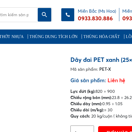
Miền Bắc (Ms Hoa)
Miền
0933.830.886
093
THỚT NHỰA
THÙNG DUNG TÍCH LỚN
THÙNG HÓA CHẤT
LỒ
Dây đai PET xanh (25×
Mã sản phẩm:
PET-X
Giá sản phẩm:
Liên hệ
Lực đứt (kg):
820 ÷ 900
Chiều rộng bản (mm):
23.8 ÷ 26.2
Chiều dày (mm):
0.95 ÷ 1.05
Chiều dài (m/kg):
≈ 30
Quy cách:
20 kg/cuộn ( không tín
Dây