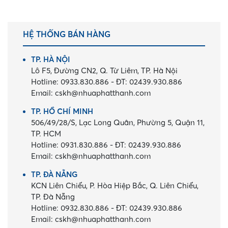
HỆ THỐNG BÁN HÀNG
TP. HÀ NỘI
Lô F5, Đường CN2, Q. Từ Liêm, TP. Hà Nội
Hotline:
0933.830.886
-
ĐT:
02439.930.886
Email:
cskh@nhuaphatthanh.com
TP. HỒ CHÍ MINH
506/49/28/S, Lạc Long Quân, Phường 5, Quận 11,
TP. HCM
Hotline:
0931.830.886
-
ĐT:
02439.930.886
Email:
cskh@nhuaphatthanh.com
TP. ĐÀ NẴNG
KCN Liên Chiểu, P. Hòa Hiệp Bắc, Q. Liên Chiểu,
TP. Đà Nẵng
Hotline:
0932.830.886
-
ĐT:
02439.930.886
Email:
cskh@nhuaphatthanh.com