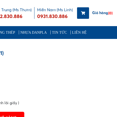
 Trung (Ms Thơm)
Miền Nam (Ms Linh)
Giỏ hàng
(0)
2.830.886
0931.830.886
NG THÉP
NHỰA DANPLA
TIN TỨC
LIÊN HỆ
1)
h lõi giấy )