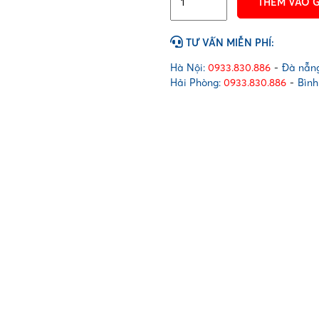
THÊM VÀO 
đai
PET
xanh
TƯ VẤN MIỄN PHÍ:
(25x1)
số
Hà Nội:
0933.830.886
-
Đà nẵng
lượng
Hải Phòng:
0933.830.886
-
Bình