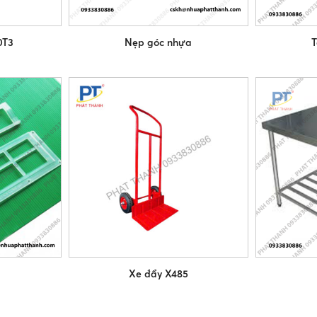
0T3
Nẹp góc nhựa
T
Xe đẩy X485