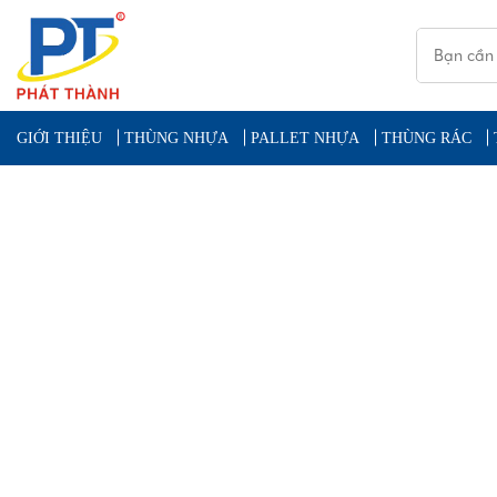
GIỚI THIỆU
THÙNG NHỰA
PALLET NHỰA
THÙNG RÁC